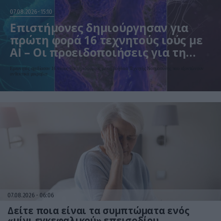
07.08.2026
15:10
Επιστήμονες δημιούργησαν για
πρώτη φορά 16 τεχνητούς ιούς με
AI – Οι προειδοποιήσεις για τη
βιοασφάλεια
Ερευνητές σχεδίασαν 16 νέους βακτηριοφάγους με τη βοήθεια Τεχνητής Νοημοσύνης που εξοντώνουν
ανθεκτικά μικρόβια
07.08.2026
06:06
Δείτε ποια είναι τα συμπτώματα ενός
«μίνι εγκεφαλικού» επεισοδίου