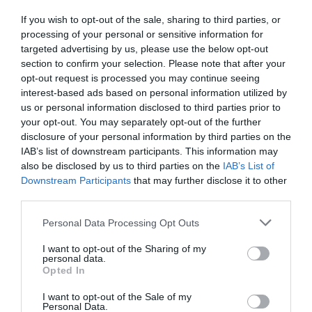
έρευνα
If you wish to opt-out of the sale, sharing to third parties, or
processing of your personal or sensitive information for
targeted advertising by us, please use the below opt-out
section to confirm your selection. Please note that after your
opt-out request is processed you may continue seeing
interest-based ads based on personal information utilized by
us or personal information disclosed to third parties prior to
your opt-out. You may separately opt-out of the further
disclosure of your personal information by third parties on the
IAB’s list of downstream participants. This information may
01.08.2026
15:06
also be disclosed by us to third parties on the
IAB’s List of
Αυτό είναι το σύμπτωμα του καρκίνου του
Downstream Participants
that may further disclose it to other
δέρματος που μπορεί να εντοπιστεί στο
third parties.
κομμωτήριο! – Τι δείχνει νέα έρευνα
Please note that this website/app uses one or more Google
Personal Data Processing Opt Outs
services and may gather and store information including but
not limited to your visit or usage behaviour. You may click to
I want to opt-out of the Sharing of my
personal data.
grant or deny consent to Google and its third-party tags to
Opted In
use your data for below specified purposes in below Google
consent section.
I want to opt-out of the Sale of my
Personal Data.