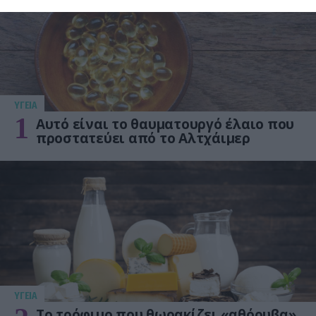
ΥΓΕΙΑ
1
Αυτό είναι το θαυματουργό έλαιο που
προστατεύει από το Αλτχάιμερ
ΥΓΕΙΑ
Το τρόφιμο που θωρακίζει «αθόρυβα»