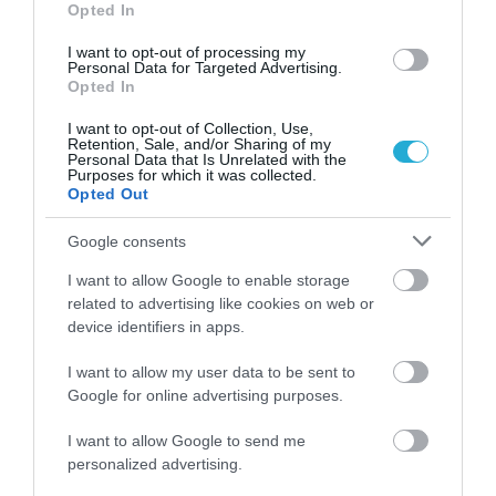
Opted In
I want to opt-out of processing my
Personal Data for Targeted Advertising.
01.08.2026
12:11
Opted In
Ξυπνάτε και σέρνεστε από την κούραση;
I want to opt-out of Collection, Use,
8+1 απλές κινήσεις για περισσότερη
Retention, Sale, and/or Sharing of my
ενέργεια από το πρωί
Personal Data that Is Unrelated with the
Purposes for which it was collected.
Opted Out
Google consents
I want to allow Google to enable storage
related to advertising like cookies on web or
device identifiers in apps.
I want to allow my user data to be sent to
Google for online advertising purposes.
31.07.2026
15:11
I want to allow Google to send me
Το σημάδι στο πόδι που μπορεί να κρύβει
personalized advertising.
θρόμβωση