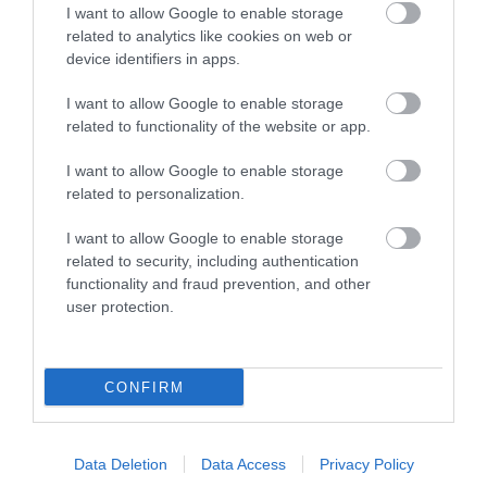
I want to allow Google to enable storage
related to analytics like cookies on web or
device identifiers in apps.
I want to allow Google to enable storage
related to functionality of the website or app.
I want to allow Google to enable storage
related to personalization.
31.07.2026
15:10
I want to allow Google to enable storage
Τι είναι η χολοκυστεκτομή στην οποία
related to security, including authentication
υποβλήθηκε ο Μ.Χατζηγιάννης: Tα
functionality and fraud prevention, and other
συμπτώματα που οδηγούν στην επέμβαση
user protection.
CONFIRM
ΔΗΜΟΦΙΛΗ
Data Deletion
Data Access
Privacy Policy