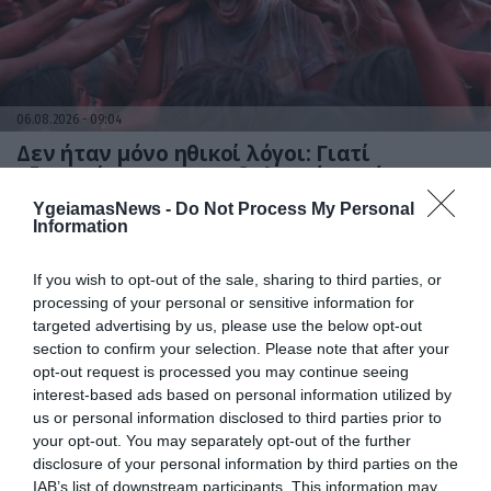
06.08.2026
09:04
Δεν ήταν μόνο ηθικοί λόγοι: Γιατί
εξαφανίστηκε ο κανιβαλισμός από τις
ανθρώπινες κοινωνίες – Τι δείχνει νέα
YgeiamasNews -
Do Not Process My Personal
έρευνα
Information
If you wish to opt-out of the sale, sharing to third parties, or
processing of your personal or sensitive information for
targeted advertising by us, please use the below opt-out
section to confirm your selection. Please note that after your
opt-out request is processed you may continue seeing
interest-based ads based on personal information utilized by
us or personal information disclosed to third parties prior to
your opt-out. You may separately opt-out of the further
01.08.2026
15:06
disclosure of your personal information by third parties on the
Αυτό είναι το σύμπτωμα του καρκίνου του
IAB’s list of downstream participants. This information may