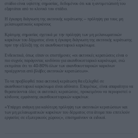
,
στάδιο
είναι
υψίστης
σημασίας
δεδομένου
ότι
και
η
αντιμετώπισή
του
.
εξαρτάται
από
το
κλινικό
του
στάδιο
–
Η
έγκαιρη
διάγνωση
της
ακτινικής
κεράτωσης
πρόληψη
για
τους
μη
μελανωματικούς
καρκίνους
Κρίσιμης
σημασίας
σχετικά
με
την
πρόληψη
των
μη
μελανωματικών
καρκίνων
του
δέρματος
είναι
η
έγκαιρη
διάγνωση
της
ακτινικής
κεράτωσης
.
πριν
την
εξέλιξή
της
σε
ακανθοκυτταρικό
καρκίνωμα
,
«
Ενδεικτικά
όπως
είπαν
οι
επιστήμονες
οι
ακτινικές
κερατώσεις
είναι
ο
,
πιο
συχνός
παράγοντας
κινδύνου
για
ακανθοκυτταρικό
καρκίνωμα
ενώ
40-80%
εκτιμάται
ότι
το
όλων
των
ακανθοκυτταρικών
καρκίνων
».
προέρχονται
από
βλάβες
ακτινικών
κερατώσεων
Το
να
προβλεφθεί
ποια
ακτινική
κεράτωση
θα
εξελιχθεί
σε
.
,
ακανθοκυτταρικό
καρκίνωμα
είναι
αδύνατο
Επομένως
είναι
απαραίτητο
να
,
θεραπεύονται
όλες
οι
ακτινικές
κερατώσεις
προκειμένου
να
περιοριστεί
ο
.
κίνδυνος
εμφάνισης
ακανθοκυτταρικών
καρκίνων
«
Υπάρχει
ανάγκη
για
καλύτερη
πρόληψη
των
ακτινικών
κερατώσεων
και
των
μη
μελανωματικών
καρκίνων
του
δέρματος
στα
άτομα
που
επιτελούν
»,
.
εργασίες
σε
εξωτερικούς
χώρους
επισημαίνουν
οι
ειδικοί