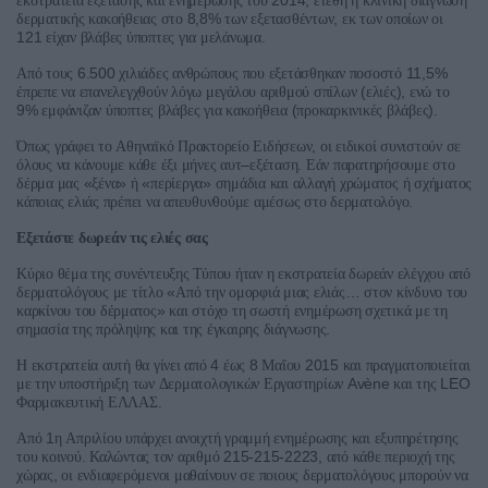
2014,
εκστρατεία
εξέτασης
και
ενημέρωσης
του
ετέθη
η
κλινική
διάγνωση
8,8%
,
δερματικής
κακοήθειας
στο
των
εξετασθέντων
εκ
των
οποίων
οι
121
.
είχαν
βλάβες
ύποπτες
για
μελάνωμα
6.500
11,5%
Από
τους
χιλιάδες
ανθρώπους
που
εξετάσθηκαν
ποσοστό
(
),
έπρεπε
να
επανελεγχθούν
λόγω
μεγάλου
αριθμού
σπίλων
ελιές
ενώ
το
9%
(
).
εμφάνιζαν
ύποπτες
βλάβες
για
κακοήθεια
προκαρκινικές
βλάβες
,
Όπως
γράφει
το
Αθηναϊκό
Πρακτορείο
Ειδήσεων
οι
ειδικοί
συνιστούν
σε
–
.
όλους
να
κάνουμε
κάθε
έξι
μήνες
αυτ
εξέταση
Εάν
παρατηρήσουμε
στο
«
»
«
»
δέρμα
μας
ξένα
ή
περίεργα
σημάδια
και
αλλαγή
χρώματος
ή
σχήματος
.
κάποιας
ελιάς
πρέπει
να
απευθυνθούμε
αμέσως
στο
δερματολόγο
Εξετάστε
δωρεάν
τις
ελιές
σας
Κύριο
θέμα
της
συνέντευξης
Τύπου
ήταν
η
εκστρατεία
δωρεάν
ελέγχου
από
«
…
δερματολόγους
με
τίτλο
Από
την
ομορφιά
μιας
ελιάς
στον
κίνδυνο
του
»
καρκίνου
του
δέρματος
και
στόχο
τη
σωστή
ενημέρωση
σχετικά
με
τη
.
σημασία
της
πρόληψης
και
της
έγκαιρης
διάγνωσης
4
8
2015
Η
εκστρατεία
αυτή
θα
γίνει
από
έως
Μαΐου
και
πραγματοποιείται
Avène
LEO
με
την
υποστήριξη
των
Δερματολογικών
Εργαστηρίων
και
της
.
Φαρμακευτική
ΕΛΛΑΣ
1
Από
η
Απριλίου
υπάρχει
ανοιχτή
γραμμή
ενημέρωσης
και
εξυπηρέτησης
.
215-215-2223,
του
κοινού
Καλώντας
τον
αριθμό
από
κάθε
περιοχή
της
,
χώρας
οι
ενδιαφερόμενοι
μαθαίνουν
σε
ποιους
δερματολόγους
μπορούν
να