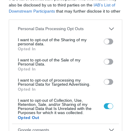
δέρματος που μπορεί να εντοπιστεί στο
also be disclosed by us to third parties on the
IAB’s List of
κομμωτήριο! – Τι δείχνει νέα έρευνα
Downstream Participants
that may further disclose it to other
third parties.
Please note that this website/app uses one or more Google
Personal Data Processing Opt Outs
services and may gather and store information including but
not limited to your visit or usage behaviour. You may click to
I want to opt-out of the Sharing of my
personal data.
grant or deny consent to Google and its third-party tags to
Opted In
use your data for below specified purposes in below Google
consent section.
I want to opt-out of the Sale of my
Personal Data.
Opted In
01.08.2026
12:11
I want to opt-out of processing my
Personal Data for Targeted Advertising.
Ξυπνάτε και σέρνεστε από την κούραση;
Opted In
8+1 απλές κινήσεις για περισσότερη
ενέργεια από το πρωί
I want to opt-out of Collection, Use,
Retention, Sale, and/or Sharing of my
Personal Data that Is Unrelated with the
Purposes for which it was collected.
Opted Out
Google consents