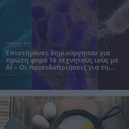
07.08.2026
15:10
Επιστήμονες δημιούργησαν για
πρώτη φορά 16 τεχνητούς ιούς με
AI – Οι προειδοποιήσεις για τη
βιοασφάλεια
Ερευνητές σχεδίασαν 16 νέους βακτηριοφάγους με τη βοήθεια Τεχνητής Νοημοσύνης που εξοντώνουν
ανθεκτικά μικρόβια