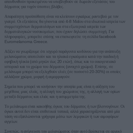
απευθυνθούν
προκειμένου
να
υποβληθούν
σε
δωρεάν
εξετάσεις
του
.
δέρματος
για
τυχόν
ύποπτες
βλάβες
Απαραίτητη
προϋπόθεση
είναι
να
κλείσουν
εγκαίρως
ραντεβού
με
τον
.
4-8
γιατρό
Οι
εξετάσεις
θα
γίνονται
από
Μαΐου
στα
ιδιωτικά
ιατρεία
των
συμμετεχόντων
δερματολόγων
και
στα
εξωτερικά
ιατρεία
των
,
.
δερματολογικών
νοσοκομείων
που
έχουν
δηλώσει
συμμετοχή
Για
,
facebook
πληροφορίες
μπορείτε
επίσης
να
επισκεφτείτε
τη
σελίδα
Euromelanoma Greece.
Αξίζει
να
γνωρίζουμε
ότι
ισχυρό
παράγοντα
κινδύνου
για
την
ανάπτυξη
μελανώματος
αποτελούν
και
τα
ηλιακά
εγκαύματα
κατά
την
παιδική
ή
(
20
),
εφηβική
ηλικία
από
μηνών
έως
ετών
όπως
και
το
οικογενειακό
(
).
,
ιστορικό
και
το
χρώμα
του
δέρματος
ανοιχτό
χρώμα
Επίσης
σε
(
20-30%)
μελάνωμα
μπορεί
να
εξελιχθούν
ελιές
σε
ποσοστό
οι
οποίες
,
.
αλλάζουν
χρώμα
μορφή
ή
αιμορραγούν
Σημεία
που
μπορεί
να
κινήσουν
την
υποψία
μας
είναι
η
αύξηση
του
,
,
μεγέθους
μιας
ελιάς
η
αλλαγή
του
χρώματος
της
η
αλλαγή
των
ορίων
.
μεταξύ
δέρματος
και
ελιάς
και
η
ασυμμετρία
της
.
Το
μελάνωμα
είναι
κακοήθης
όγκος
του
δέρματος
ή
των
βλεννογόνων
Οι
,
όγκοι
αυτοί
δεν
είναι
επιθετικοί
τοπικά
αλλά
χαρακτηρίζονται
από
μία
τάση
να
εξαπλώνονται
γρήγορα
μέσω
των
λεμφικών
ή
των
αιμοφόρων
.
αγγείων
,
Συνεπώς
η
ανίχνευση
του
μελανώματος
όταν
αυτό
βρίσκεται
σε
αρχικό