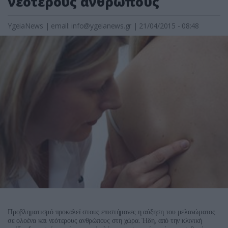
νεότερους ανθρώπους
YgeiaNews
|
email:
info@ygeianews.gr
| 21/04/2015 - 08:48
Προβληματισμό
προκαλεί
στους
επιστήμονες
η
αύξηση
του
μελανώματος
.
,
σε
ολοένα
και
νεότερους
ανθρώπους
στη
χώρα
Ήδη
από
την
κλινική