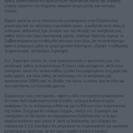
,
πράξη
διαπιστώνουν
ότι
αρκετά
πλέον
περιστατικά
αυτής
της
σοβαρής
μορφής
καρκίνου
του
δέρματος
αφορούν
άτομα
μέσης
και
νεότερης
.
ηλικίας
Παρότι
φαίνεται
ότι
η
επίπτωση
του
μελανώματος
στην
Ελλάδα
είναι
,
μικρότερη
από
τις
υπόλοιπες
ευρωπαϊκές
χώρες
η
αυξητική
αυτή
τάση
σε
«
,
νεότερους
ανθρώπους
έχει
να
κάνει
με
την
αλλαγή
των
συνηθειών
μας
,
καθώς
πλέον
και
λόγω
οικονομικής
κρίσης
κάνουμε
διακοπές
κυρίως
τα
,
Σαββατοκύριακα
και
εκτιθέμεθα
απότομα
στον
ήλιο
για
να
αποκτήσουμε
,
»,
αρκετό
μαύρισμα
μέσα
σε
μικρό
χρονικό
διάστημα
εξήγησε
ο
καθηγητής
.
Δερματολογίας
Αλέξανδρος
Στρατηγός
.
Ο
κ
Στρατηγός
τόνισε
ότι
είναι
προστατευτικός
ο
φωτότυπός
μας
στο
,
,
μελάνωμα
καθώς
οι
περισσότεροι
Έλληνες
είναι
μελαχρινοί
αλλά
όπως
«
επισήμανε
αυτό
δεν
φτάνει
καθώς
η
μόδα
του
μαυρίσματος
στη
χώρα
μας
,
καλά
κρατεί
και
είναι
λάθος
να
πιστεύουμε
ότι
τα
αντηλιακά
μάς
100%
,
προστατεύουν
από
τις
βλάβες
του
ήλιου
ο
οποίος
γίνεται
όλοι
και
».
πιο
επικίνδυνος
τα
τελευταία
χρόνια
,
Σύμφωνα
με
τους
επιστήμονες
παρότι
η
ιδέα
του
τεχνητού
μαυρίσματος
,
δεν
είναι
πολύ
διαδεδομένη
στην
Ελλάδα
νεώτερα
διεθνή
στοιχεία
5%
αναφέρουν
ότι
το
σολάριουμ
ευθύνεται
για
το
των
νέων
περιστατικών
.
,
.
της
νόσου
Στη
χώρα
δεν
υπάρχει
έλεγχος
τονίζει
ο
κ
Στρατηγός
και
επισημαίνει
ότι
θα
πρέπει
να
ενημερώνονται
διεξοδικά
όλα
τα
άτομα
‘
,
υψηλού
κινδύνου
πριν
μπουν
σ
αυτή
τη
διαδικασία
ενώ
εξήγησε
ότι
«
1
2
ακόμη
και
ή
συνεδρίες
θα
μπορούσαν
να
ενοχοποιηθούν
για
εμφάνιση
,
μελανώματος
αργότερα
αν
δεν
έχουν
ληφθεί
υπόψη
οι
κανόνες