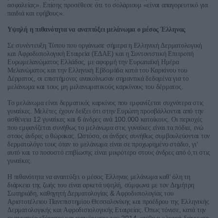
».
«
ασφαλείας
Επίσης
προσέθεσε
ότι
το
σολάριουμ
είναι
απαγορευτικό
για
».
παιδιά
και
εφήβους
Υψηλή
η
πιθανότητα
να
αναπτύξει
μελάνωμα
ο
μέσος
Έλληνας
Σε
συνέντευξη
Τύπου
που
οργάνωσε
σήμερα
η
Ελληνική
Δερματολογική
(
)
και
Αφροδισιολογική
Εταιρεία
ΕΔΑΕ
και
η
Συντονιστική
Επιτροπή
,
Ευρωμελανώματος
Ελλάδας
με
αφορμή
την
Ευρωπαϊκή
Ημέρα
Μελανώματος
και
την
Ελληνική
Εβδομάδα
κατά
του
Καρκίνου
του
,
Δέρματος
οι
επιστήμονες
ανακοίνωσαν
σημαντικά
δεδομένα
για
το
.
μελάνωμα
και
τους
μη
μελανωματικούς
καρκίνους
του
δέρματος
Το
μελάνωμα
είναι
δερματικός
καρκίνος
που
εμφανίζεται
συχνότερα
στις
.
γυναίκες
Μελέτες
έχουν
δείξει
ότι
στην
Ευρώπη
προσβάλλονται
από
την
12
6
100.000
.
ασθένεια
γυναίκες
και
άνδρες
ανά
κατοίκους
Οι
περιοχές
,
που
εμφανίζεται
συνήθως
το
μελάνωμα
στις
γυναίκες
είναι
τα
πόδια
ενώ
.
,
στους
άνδρες
ο
θώρακας
Ωστόσο
οι
άνδρες
συνήθως
συμβουλεύονται
τον
,
‘
δερματολόγο
τους
όταν
το
μελάνωμα
είναι
σε
προχωρημένο
στάδιο
γι
,
αυτό
και
το
ποσοστό
επιβίωσης
είναι
μικρότερο
στους
άνδρες
από
ό
τι
στις
.
γυναίκες
‘
Η
πιθανότητα
να
αναπτύξει
ο
μέσος
Έλληνας
μελάνωμα
καθ
όλη
τη
,
διάρκεια
της
ζωής
του
είναι
αρκετά
υψηλή
σύμφωνα
με
τον
Δημήτρη
,
&
Σωτηριάδη
καθηγητή
Δερματολογίας
Αφροδισιολογίας
του
Αριστοτέλειου
Πανεπιστημίου
Θεσσαλονίκης
και
προέδρου
της
Ελληνικής
.
,
Δερματολογικής
και
Αφροδισιολογικής
Εταιρείας
Όπως
τόνισε
κατά
την