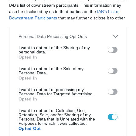
8+1 απλές κινήσεις για περισσότερη
IAB’s list of downstream participants. This information may
ενέργεια από το πρωί
also be disclosed by us to third parties on the
IAB’s List of
Downstream Participants
that may further disclose it to other
third parties.
Please note that this website/app uses one or more Google
Personal Data Processing Opt Outs
services and may gather and store information including but
not limited to your visit or usage behaviour. You may click to
I want to opt-out of the Sharing of my
personal data.
grant or deny consent to Google and its third-party tags to
Opted In
use your data for below specified purposes in below Google
consent section.
I want to opt-out of the Sale of my
Personal Data.
Opted In
31.07.2026
15:11
Το σημάδι στο πόδι που μπορεί να κρύβει
I want to opt-out of processing my
Personal Data for Targeted Advertising.
θρόμβωση
Opted In
I want to opt-out of Collection, Use,
Retention, Sale, and/or Sharing of my
Personal Data that Is Unrelated with the
Purposes for which it was collected.
Opted Out