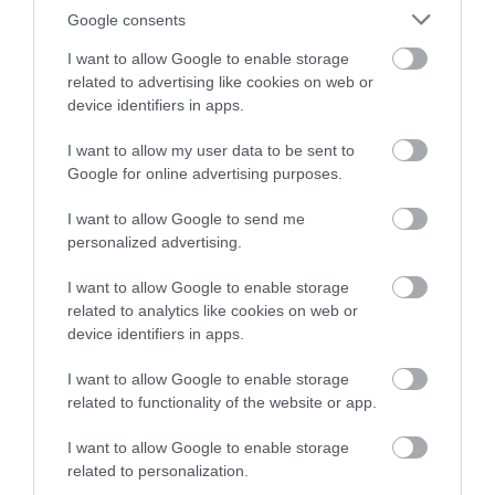
Google consents
I want to allow Google to enable storage
related to advertising like cookies on web or
device identifiers in apps.
31.07.2026
15:10
Τι είναι η χολοκυστεκτομή στην οποία
I want to allow my user data to be sent to
υποβλήθηκε ο Μ.Χατζηγιάννης: Tα
Google for online advertising purposes.
συμπτώματα που οδηγούν στην επέμβαση
I want to allow Google to send me
personalized advertising.
I want to allow Google to enable storage
related to analytics like cookies on web or
device identifiers in apps.
I want to allow Google to enable storage
related to functionality of the website or app.
31.07.2026
15:06
I want to allow Google to enable storage
related to personalization.
Οι τροφές που βοηθούν στη μακροζωία