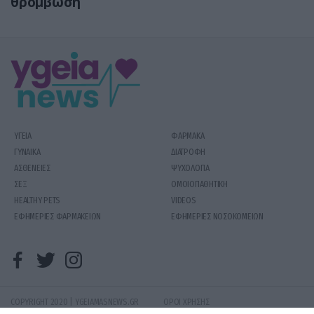
θρόμβωση
ΥΓΕΙΑ
ΦΑΡΜΑΚΑ
ΓΥΝΑΙΚΑ
ΔΙΑΤΡΟΦΗ
ΑΣΘΕΝΕΙΕΣ
ΨΥΧΟΛΟΓΙΑ
ΣΕΞ
ΟΜΟΙΟΠΑΘΗΤΙΚΗ
HEALTHY PETS
VIDEOS
ΕΦΗΜΕΡΙΕΣ ΦΑΡΜΑΚΕΙΩΝ
ΕΦΗΜΕΡΙΕΣ ΝΟΣΟΚΟΜΕΙΩΝ
COPYRIGHT 2020 | YGEIAMASNEWS.GR
ΟΡΟΙ ΧΡΗΣΗΣ