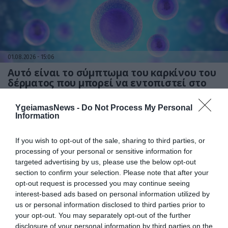
01.08.2026
15:06
Αυτό είναι το σύμπτωμα του καρκίνου του
δέρματος που μπορεί να εντοπιστεί στο
κομμωτήριο! – Τι δείχνει νέα έρευνα
YgeiamasNews -
Do Not Process My Personal
Information
If you wish to opt-out of the sale, sharing to third parties, or
processing of your personal or sensitive information for
targeted advertising by us, please use the below opt-out
section to confirm your selection. Please note that after your
opt-out request is processed you may continue seeing
interest-based ads based on personal information utilized by
us or personal information disclosed to third parties prior to
01.08.2026
12:11
your opt-out. You may separately opt-out of the further
Ξυπνάτε και σέρνεστε από την κούραση;
disclosure of your personal information by third parties on the