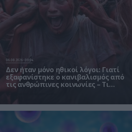
06.08.2026
09:04
Δεν ήταν μόνο ηθικοί λόγοι: Γιατί
εξαφανίστηκε ο κανιβαλισμός από
τις ανθρώπινες κοινωνίες – Τι
δείχνει νέα έρευνα
Η μελέτη βασίστηκε σε μαθηματικά μοντέλα