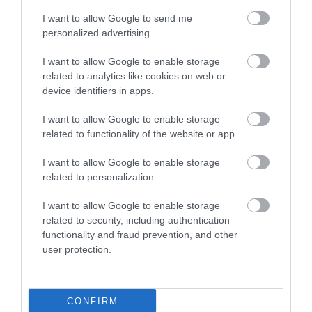
I want to allow Google to send me
personalized advertising.
31.07.2026
03:05
I want to allow Google to enable storage
Το πιο επικίνδυνο δωμάτιο του σπιτιού –
related to analytics like cookies on web or
Εκεί που κρύβεται ο μεγαλύτερος κίνδυνος
device identifiers in apps.
I want to allow Google to enable storage
related to functionality of the website or app.
I want to allow Google to enable storage
related to personalization.
I want to allow Google to enable storage
related to security, including authentication
functionality and fraud prevention, and other
user protection.
30.07.2026
15:11
Νιώθετε συνεχώς κουρασμένοι; – Η
εξάντληση που μπορεί να κρύβει ένα
αυτοάνοσο νόσημα
CONFIRM