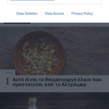
Data Deletion
Data Access
Privacy Policy
ΔΗΜΟΦΙΛΗ
ΥΓΕΙΑ
1
Αυτό είναι το θαυματουργό έλαιο που
προστατεύει από το Αλτχάιμερ