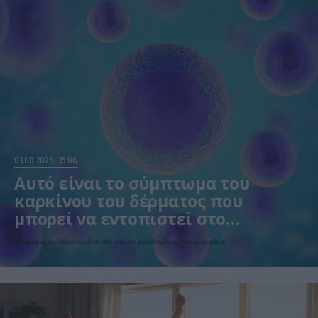
01.08.2026
15:06
Αυτό είναι το σύμπτωμα του
καρκίνου του δέρματος που
μπορεί να εντοπιστεί στο
κομμωτήριο! – Τι δείχνει νέα
Ο καρκίνος του δέρματος είναι από τους πιο διαδεδομένους τύπους καρκίνου
έρευνα