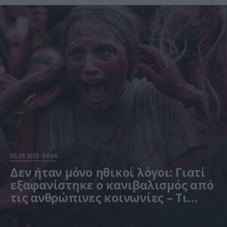
06.08.2026
09:04
Δεν ήταν μόνο ηθικοί λόγοι: Γιατί
εξαφανίστηκε ο κανιβαλισμός από
τις ανθρώπινες κοινωνίες – Τι
δείχνει νέα έρευνα
Η μελέτη βασίστηκε σε μαθηματικά μοντέλα