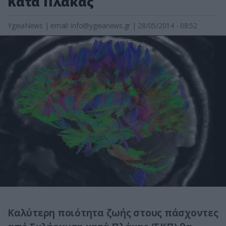
Κατά Πλάκας
YgeiaNews
|
email:
info@ygeianews.gr
| 28/05/2014 - 08:52
Καλύτερη ποιότητα ζωής στους πάσχοντες