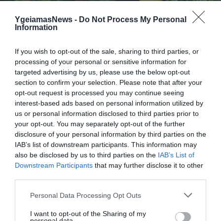
YgeiamasNews -
Do Not Process My Personal
Information
If you wish to opt-out of the sale, sharing to third parties, or
processing of your personal or sensitive information for
31.07.2026
15:06
targeted advertising by us, please use the below opt-out
Οι τροφές που βοηθούν στη μακροζωία
section to confirm your selection. Please note that after your
opt-out request is processed you may continue seeing
interest-based ads based on personal information utilized by
us or personal information disclosed to third parties prior to
your opt-out. You may separately opt-out of the further
disclosure of your personal information by third parties on the
IAB’s list of downstream participants. This information may
also be disclosed by us to third parties on the
IAB’s List of
Downstream Participants
that may further disclose it to other
third parties.
Please note that this website/app uses one or more Google
31.07.2026
15:05
Personal Data Processing Opt Outs
services and may gather and store information including but
Το σύμπτωμα που εμφανίζεται τη νύχτα
not limited to your visit or usage behaviour. You may click to
I want to opt-out of the Sharing of my
και μπορεί να προειδοποιεί για
personal data.