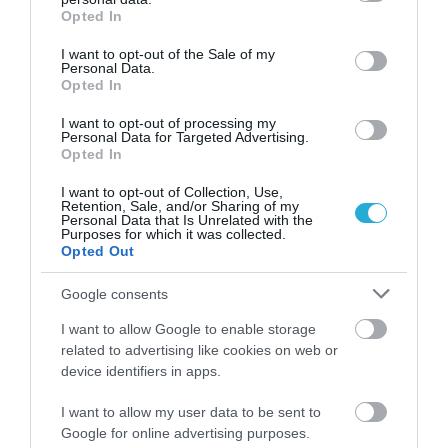
grant or deny consent to Google and its third-party tags to
καρδιοπάθεια
Opted In
use your data for below specified purposes in below Google
consent section.
I want to opt-out of the Sale of my
Personal Data.
Opted In
I want to opt-out of processing my
Personal Data for Targeted Advertising.
Opted In
I want to opt-out of Collection, Use,
Retention, Sale, and/or Sharing of my
Personal Data that Is Unrelated with the
Purposes for which it was collected.
31.07.2026
03:06
Opted Out
Ιατρικά μυστήρια που έμειναν ανεξήγητα
για δεκαετίες
Google consents
I want to allow Google to enable storage
related to advertising like cookies on web or
device identifiers in apps.
I want to allow my user data to be sent to
Google for online advertising purposes.