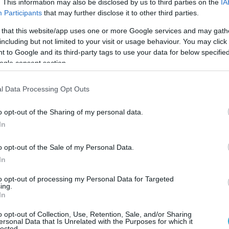
. This information may also be disclosed by us to third parties on the
IA
φλιτζάνι νερό). Ο πονόλαιμος συνήθως
Participants
that may further disclose it to other third parties.
υγκεντρώνεται στα ιγμόρεια και καταλήγει στο
 that this website/app uses one or more Google services and may gath
ε αντιβακτηριδιακό διάλυμα μπορεί να κάνει
including but not limited to your visit or usage behaviour. You may click 
ειδικά σπρέι βοτάνων για το λαιμό τα οποία είνα
 to Google and its third-party tags to use your data for below specifi
ogle consent section.
ν.
l Data Processing Opt Outs
 καλό γιατρικό για τη λοίμωξη που παρουσιάζεται
o opt-out of the Sharing of my personal data.
ιγμόρεια με διάλυμα αλατόνερου (1 κουταλάκι αλάτ
In
τζάνι νερό). Πρόκειται για ένα γιατρικό που απαιτ
εται για παιδιά. Η καλύτερη λύση, που μπορεί να
o opt-out of the Sale of my Personal Data.
σκεύος νέτι (neti pot) και μοιάζει με μικρή
In
α την έκπλυση των ιγμόρειων. Έχετε τη δυνατότητα 
to opt-out of processing my Personal Data for Targeted
ing.
ος ή την πλαστική εκδοχή του στα φαρμακεία.
In
κής σόδας στο σκεύος. Γυρίστε το κεφάλι σας στο
o opt-out of Collection, Use, Retention, Sale, and/or Sharing
ό τα ρουθούνια σας. Αν κρατάτε το στόμιο σε σωσ
ersonal Data that Is Unrelated with the Purposes for which it
lected.