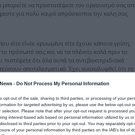
α μπορείτε να προστατέψετε τον οργανισμό σας απ
ρεστε για πολύ καιρό απρόσκοπτα την καλη σας
ου είτε είναι κρυωμένα είτε έχουν κάποια γρίπη,
ς το πρόσωπό σας και να τα πλένετε καλά πριν το
ι πιστέψετε ότι όλα αυτά τα αντιβακτηριδιακά
τεύσουν αποτελεσματικά. Έχει ανακαλυφθεί ότι τα
ιουργούν ένα ιδανικό περιβάλλον για το
News -
Do Not Process My Personal Information
ούνι και το νερό αποτελούν την καλύτερη λύση γ
ιαλυμένο και τοποθετημένο σε μπουκάλι για σπρέι)
to opt-out of the sale, sharing to third parties, or processing of your per
ας.
formation for targeted advertising by us, please use the below opt-out s
r selection. Please note that after your opt-out request is processed y
eing interest-based ads based on personal information utilized by us or
ρίπτωση πονόλαιμου, είναι οι γαργάρες με
disclosed to third parties prior to your opt-out. You may separately opt-
losure of your personal information by third parties on the IAB’s list of
γάρες θα πρέπει να φτάνουν στο λαιμό σας) ή με