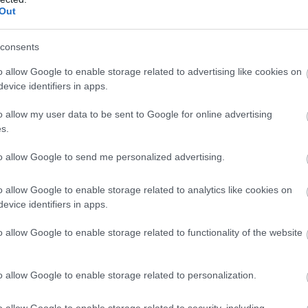
ι και θα βγει από το άλλο. Οι πραγματικοί γνώστε
Out
ουθούνι και το βγάζουν από το στόμα, αλλά αυτό
η που καταπιείτε λίγο νερό. Πρόκειται για μια
consents
ατική για επίμονες ρινίτιδες.
o allow Google to enable storage related to advertising like cookies on
evice identifiers in apps.
 είναι καλό να καταναλώνετε υγιεινές τροφές. Η
o allow my user data to be sent to Google for online advertising
 τη λειτουργία του ανοσοποιητικού, με αποτέλεσ
s.
την προσπάθεια.
to allow Google to send me personalized advertising.
o allow Google to enable storage related to analytics like cookies on
ν και λοιμώξεων. Αν λαμβάνετε από 1.000 έως
evice identifiers in apps.
ως μόλις καταλάβετε ότι σας τριγυρίζει κάποιο
o allow Google to enable storage related to functionality of the website
εύγετε τη ζάχαρη, μπορείτε συχνά να
ει. Η βιταμίνη C είναι πιο αποτελεσματική σε
o allow Google to enable storage related to personalization.
o allow Google to enable storage related to security, including