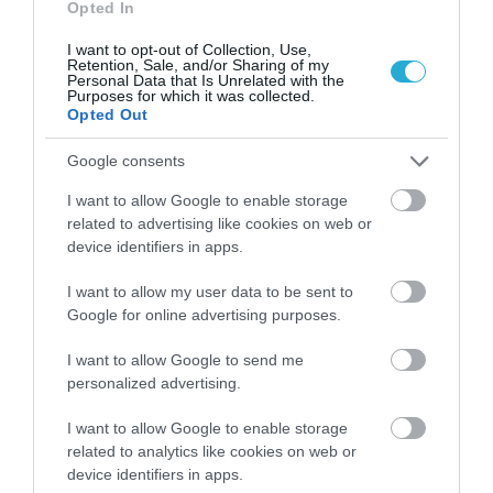
ΜΚΔ
Opted In
I want to opt-out of Collection, Use,
Retention, Sale, and/or Sharing of my
Personal Data that Is Unrelated with the
Purposes for which it was collected.
Opted Out
Google consents
I want to allow Google to enable storage
related to advertising like cookies on web or
29.06.2026
15:01
device identifiers in apps.
Ούλρικα Τζόνσον: Η γνωστή
παρουσιάστρια ήρθε στην Ελλάδα & έδειξε
I want to allow my user data to be sent to
τι της έκανε ο ήλιος – «Με κατέστρεψε»
Google for online advertising purposes.
(βίντεο)
I want to allow Google to send me
personalized advertising.
I want to allow Google to enable storage
related to analytics like cookies on web or
device identifiers in apps.