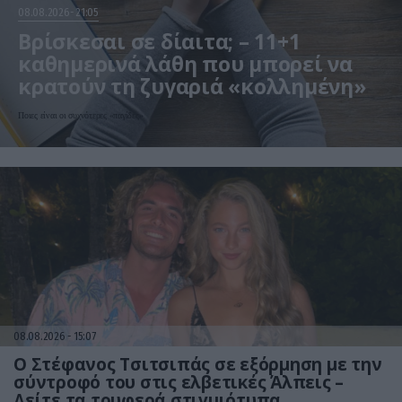
08.08.2026
21:05
Βρίσκεσαι σε δίαιτα; – 11+1
καθημερινά λάθη που μπορεί να
κρατούν τη ζυγαριά «κολλημένη»
Ποιες είναι οι συχνότερες «παγίδες»
08.08.2026
15:07
Ο Στέφανος Τσιτσιπάς σε εξόρμηση με την
σύντροφό του στις ελβετικές Άλπεις –
Δείτε τα τρυφερά στιγμιότυπα