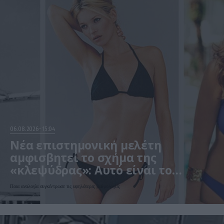
06.08.2026
15:04
Νέα επιστημονική μελέτη
αμφισβητεί το σχήμα της
«κλεψύδρας»: Αυτό είναι το
«ιδανικό» γυναικείο σώμα
Ποια αναλογία συγκέντρωσε τις υψηλότερες βαθμολογίες