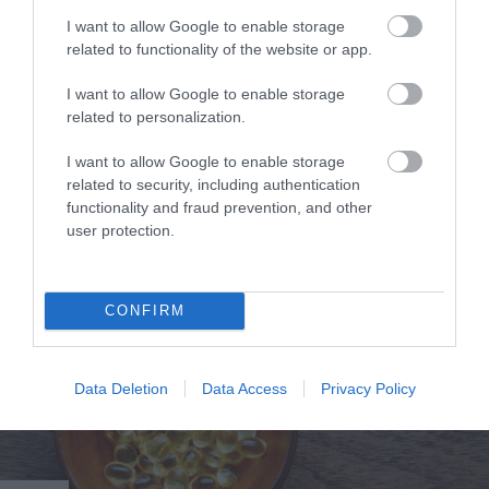
I want to allow Google to enable storage
related to functionality of the website or app.
22.06.2026
15:01
I want to allow Google to enable storage
Social Media και αυτοκτονίες ανηλίκων: Οι
related to personalization.
γονείς στρέφονται μαζικά κατά Meta και
TikTok
I want to allow Google to enable storage
related to security, including authentication
functionality and fraud prevention, and other
user protection.
ΔΗΜΟΦΙΛΗ
CONFIRM
Data Deletion
Data Access
Privacy Policy