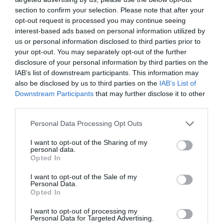
section to confirm your selection. Please note that after your
opt-out request is processed you may continue seeing
13.07.2026
12:01
interest-based ads based on personal information utilized by
us or personal information disclosed to third parties prior to
Βίντεο: Όταν μια μητέρα σουτάρει σαν
σταρ του ποδοσφαίρου και πετυχαίνει με
your opt-out. You may separately opt-out of the further
την πρώτη το οριζόντιο δοκάρι!
disclosure of your personal information by third parties on the
IAB’s list of downstream participants. This information may
also be disclosed by us to third parties on the
IAB’s List of
Downstream Participants
that may further disclose it to other
third parties.
Please note that this website/app uses one or more Google
Personal Data Processing Opt Outs
services and may gather and store information including but
not limited to your visit or usage behaviour. You may click to
I want to opt-out of the Sharing of my
personal data.
grant or deny consent to Google and its third-party tags to
Opted In
use your data for below specified purposes in below Google
consent section.
I want to opt-out of the Sale of my
04.07.2026
12:01
Personal Data.
Φωτογραφία: Η αλλαγή στο look της Έμα
Opted In
Στόουν δεν πέρασε απαρατήρητη –
I want to opt-out of processing my
«Δείχνει 10 χρόνια νεότερη» γράφουν στα
Personal Data for Targeted Advertising.