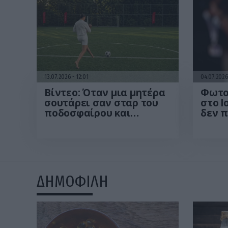
13.07.2026
12:01
04.07.202
Βίντεο: Όταν μια μητέρα
Φωτο
σουτάρει σαν σταρ του
στο l
ποδοσφαίρου και
δεν 
πετυχαίνει με την πρώτη
απαρα
το οριζόντιο δοκάρι!
10 χρ
γράφ
ΔΗΜΟΦΙΛΗ