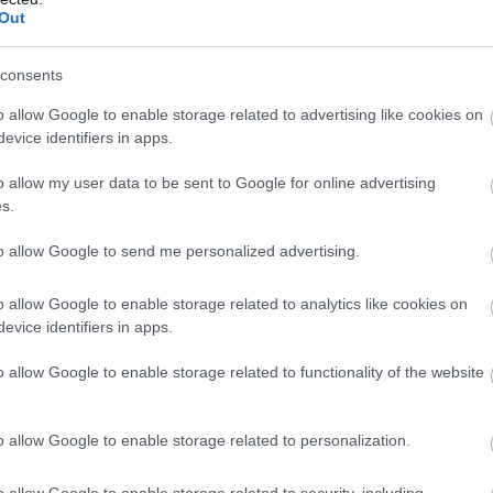
Out
consents
o allow Google to enable storage related to advertising like cookies on
evice identifiers in apps.
o allow my user data to be sent to Google for online advertising
s.
to allow Google to send me personalized advertising.
o allow Google to enable storage related to analytics like cookies on
evice identifiers in apps.
01.08.2026
12:14
o allow Google to enable storage related to functionality of the website
αμφισβητεί το
Κίνα: Η απρόσ
τό είναι το
οδοντιατρείο 
o allow Google to enable storage related to personalization.
δοντιού που έγ
o allow Google to enable storage related to security, including