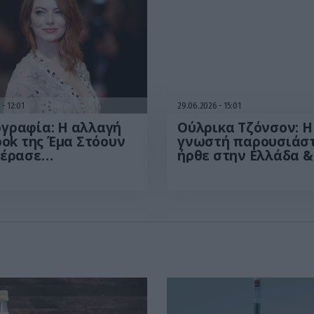
6
12:01
29.06.2026
15:01
γραφία: Η αλλαγή
Ούλρικα Τζόνσον: Η
ook της Έμα Στόουν
γνωστή παρουσιάσ
πέρασε
ήρθε στην Ελλάδα &
τήρητη – «Δείχνει
έδειξε τι της έκανε 
όνια νεότερη»
ήλιος – «Με κατέστ
ουν στα ΜΚΔ
(βίντεο)