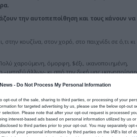
ρα.
βάζουν την αυτοπεποίθηση και τους κάνουν να
, στην κουζίνα, στον χορό, στο παιχνίδι σε ό,τι κι
ολύ χαρούμενη, όμορφη, $έξι, ικανοποιημένη,
 –μεταξύ άλλων- κι από την δική μας ικανοποίηση
News -
Do Not Process My Personal Information
α μάτια του, το σώμα του, τα χέρια του, τα πάντα
to opt-out of the sale, sharing to third parties, or processing of your per
formation for targeted advertising by us, please use the below opt-out s
r selection. Please note that after your opt-out request is processed y
σου»:
Ένας άντρας δεν θέλει απλά να ξέρει ότι του
eing interest-based ads based on personal information utilized by us or
αλά επειδή έχει υπέροχο χαρακτήρα.
disclosed to third parties prior to your opt-out. You may separately opt-
losure of your personal information by third parties on the IAB’s list of