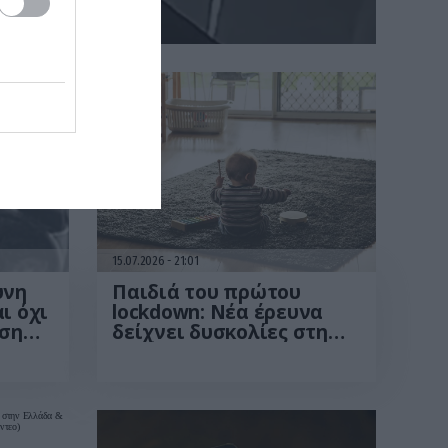
ους δρόμους του νοσοκομείου
15.07.2026
21:01
ύνη
Παιδιά του πρώτου
ι όχι
lockdown: Νέα έρευνα
ηση
δείχνει δυσκολίες στη
συγκέντρωση και τη
νες
συναισθηματική
διαχείριση