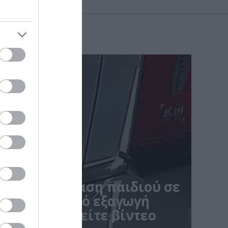
μενη αντίδραση παιδιού σε
λίγο πριν από εξαγωγή
ινε viral – Δείτε βίντεο