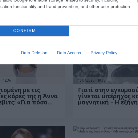
Ακολούθησε «καταδίωξη» του μικρού «φυγά» στ
cation functionality and fraud prevention, and other user protection.
CONFIRM
Data Deletion
Data Access
Privacy Policy
6
12:34
18.07.2026
18:38
ισμένη με τις
Γιατί στην εγκυμοσ
ες κόρες της η Άννα
γίνεται υπέρηχος κα
βιτς: «Για πόσο
μαγνητική – Η εξήγ
 θα χωράνε μαζί
πίσω από τις
αγκαλιά μου;»
«τρομακτικές» εικό
ο)
των εμβρύων