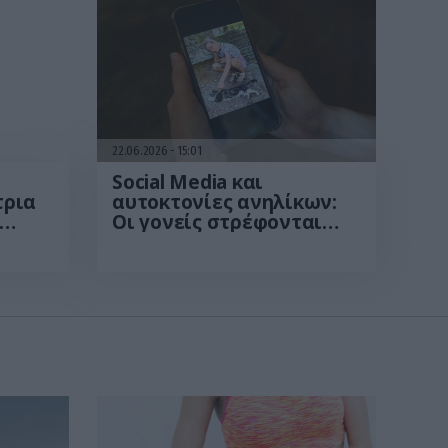
22.06.2026
15:01
Social Media και
τρια
αυτοκτονίες ανηλίκων:
Οι γονείς στρέφονται
ο
μαζικά κατά Meta και
ρεψε»
TikTok