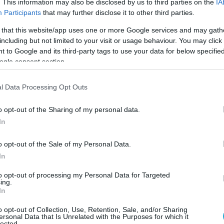
ιο σου πουκάμισο, κασκόλ, παντελόνι, σκουφάκι.
. This information may also be disclosed by us to third parties on the
IA
τα ρούχα που αγοράζει.
Participants
that may further disclose it to other third parties.
 that this website/app uses one or more Google services and may gath
»:
Η αναγνώριση των ικανοτήτων του στη δουλειά
including but not limited to your visit or usage behaviour. You may click 
του είναι το καλύτερο κομπλιμέντο για τους
 to Google and its third-party tags to use your data for below specifi
ogle consent section.
ρο που μου πήρες, το κρασί που διάλεξες:
Εάν
l Data Processing Opt Outs
τυπωσιάσει, θέλει να ακούσει ότι τα πήγε καλά.
o opt-out of the Sharing of my personal data.
ογένειά σου»
. Είναι μάλλον το κομπλιμέντο που
In
μην του το πεις;
o opt-out of the Sale of my Personal Data.
α δείχνεις υπερβολική εξάρτηση με αυτή την
In
απόλυτα, εκείνος λατρεύει να αισθάνεται ότι τον
to opt-out of processing my Personal Data for Targeted
ing.
In
o opt-out of Collection, Use, Retention, Sale, and/or Sharing
ersonal Data that Is Unrelated with the Purposes for which it
lected.