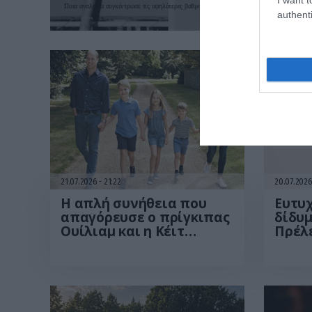
Ποια αναλογία συγκέντρωσε τις υψηλότερες βαθμολογίες
authenti
21.07.2026
21:22
20.07.202
Η απλή συνήθεια που
Ευτυχ
απαγόρευσε ο πρίγκιπας
δίδυμ
Ουίλιαμ και η Κέιτ
Πρέλε
Μίντλετον στα παιδιά
ακόμη
τους
στην 
(φωτ