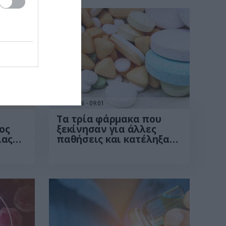
24.06.2026
09:01
Τα τρία φάρμακα που
ος
ξεκίνησαν για άλλες
ίας
παθήσεις και κατέληξαν
 –
να αλλάξουν την ανδρική
μακα
υγεία