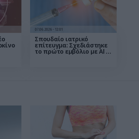
07.06.2026
12:01
έο
Σπουδαίο ιατρικό
ρκίνο
επίτευγμα: Σχεδιάστηκε
το πρώτο εμβόλιο με Αl –
Σε ποια άτομα
να
χορηγήθηκε