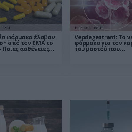
6
12:01
13.06.2026
18:01
νέα φάρμακα έλαβαν
Vepdegestrant: Το ν
ση από τον EMA το
φάρμακο για τον κα
– Ποιες ασθένειες
του μαστού που
ούν
«αναγκάζει» τα
καρκινικά κύτταρα 
αυτοκαταστραφούν