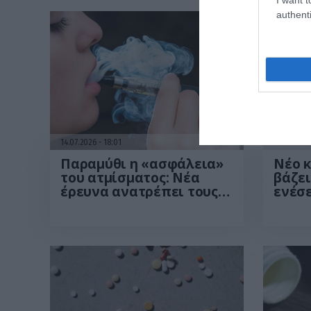
authenti
14.07.2026
18:01
09.07.202
Παραμύθι η «ασφάλεια»
Νέο 
του ατμίσματος: Νέα
βάζει
έρευνα ανατρέπει τους
ενέσε
μύθους γύρω από το
Έχει
ηλεκτρονικό τσιγάρο
αποτ