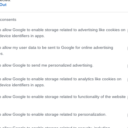
Out
consents
o allow Google to enable storage related to advertising like cookies on
evice identifiers in apps.
o allow my user data to be sent to Google for online advertising
s.
to allow Google to send me personalized advertising.
16.07.2026
09:06
o allow Google to enable storage related to analytics like cookies on
Νέα μελέτη α
evice identifiers in apps.
γορά παρτίδα
παυσίπονο συ
η κατά
o allow Google to enable storage related to functionality of the website
θανατηφόρες 
ά
Οι επιστήμονες προειδοποιούν για αυξημένο κίν
o allow Google to enable storage related to personalization.
κασία
δόσεις
o allow Google to enable storage related to security, including