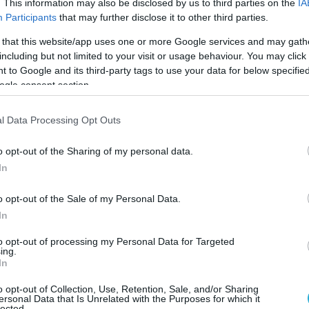
 προκύπτει μικρή μείωση των τιμών στα
. This information may also be disclosed by us to third parties on the
IA
Participants
that may further disclose it to other third parties.
ένα φάρμακα. Η τιμολόγηση των νέων καινοτόμων
η στο θεραπευτικό κόστος, εφ’ όσον σε αυτά
 that this website/app uses one or more Google services and may gath
including but not limited to your visit or usage behaviour. You may click 
ου αποδεδειγμένα μειώνουν το θεραπευτικό κόστ
 to Google and its third-party tags to use your data for below specifi
αν έως σήμερα μέσω του ΙΦΕΤ, σε υψηλότερες τιμές
ogle consent section.
ορεί προοπτικά να υποβοηθήσει στη συνολική
l Data Processing Opt Outs
ν, αλλά και στη διαμόρφωση χαμηλότερων
o opt-out of the Sharing of my personal data.
πευτικές κατηγορίες.
In
o opt-out of the Sale of my Personal Data.
In
to opt-out of processing my Personal Data for Targeted
ing.
In
o opt-out of Collection, Use, Retention, Sale, and/or Sharing
ersonal Data that Is Unrelated with the Purposes for which it
lected.