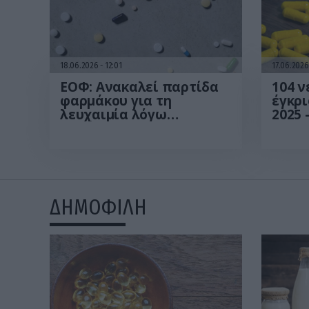
18.06.2026
12:01
17.06.202
ΕΟΦ: Ανακαλεί παρτίδα
104 
φαρμάκου για τη
έγκρι
λευχαιμία λόγω
2025 
απόκλισης στους
αφορ
ποιοτικούς ελέγχους
ΔΗΜΟΦΙΛΗ