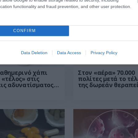
cation functionality and fraud prevention, and other user protection.
CONFIRM
Data Deletion
Data Access
Privacy Policy
6
15:01
01.07.2026
09:01
καθημερινό χάπι
Στον «αέρα» 70.000
 «τέλος» στις
πολίτες μετά το τέλ
ις αδυνατίσματος –
της δωρεάν θεραπε
 καλύτερα
για την παχυσαρκία
ελέσματα
Αγωνία για τα φάρ