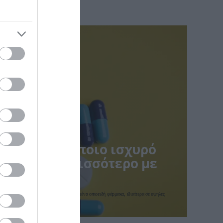
ποκαλύπτει ποιο ισχυρό
νδέεται περισσότερο με
επιπλοκές
δυνο αναπνευστικής καταστολής από ορισμένα οπιοειδή φάρμακα, ιδιαίτερα σε υψηλές