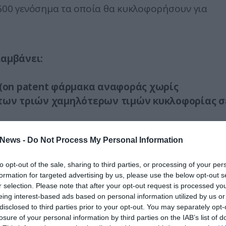
1600 γενόσημα τα οποία θα κυκλοφορήσουν για
αμβάνει:
on patent φάρμακα αναφοράς χωρίς
 των τριών χαμηλότερων τιμών κυκλοφορίας σ
κωδικών αντιγράφων (γενοσήμων)
News -
Do Not Process My Personal Information
α εισέρχονται για πρώτη φορά στην Ελληνική
to opt-out of the sale, sharing to third parties, or processing of your per
αινοτόμων – πρωτοτύπων φαρμακευτικών
formation for targeted advertising by us, please use the below opt-out s
 για πρώτη φορά στην Ελληνική αγορά και τα
r selection. Please note that after your opt-out request is processed y
eing interest-based ads based on personal information utilized by us or
ά ή/και σπάνια νοσήματα.
disclosed to third parties prior to your opt-out. You may separately opt-
losure of your personal information by third parties on the IAB’s list of