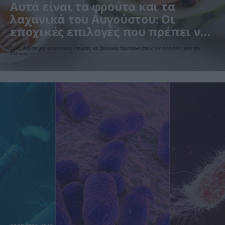
Αυτά είναι τα φρούτα και τα
λαχανικά του Αυγούστου: Οι
εποχικές επιλογές που πρέπει να
βάλετε στο τραπέζι σας
Σύκα, δαμάσκηνα, φραγκόσυκα, ντομάτες και βασιλικός πρωταγωνιστούν τον τελευταίο μήνα του
καλοκαιριού