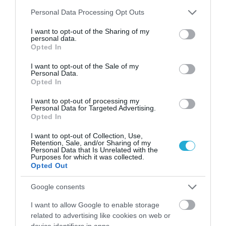
ΥΓΕΙΑ
Please note that this website/app uses one or more Google
Personal Data Processing Opt Outs
1
Αυτό είναι το θαυματουργό έλαιο που
services and may gather and store information including but
προστατεύει από το Αλτχάιμερ
not limited to your visit or usage behaviour. You may click to
I want to opt-out of the Sharing of my
personal data.
grant or deny consent to Google and its third-party tags to
Opted In
use your data for below specified purposes in below Google
consent section.
I want to opt-out of the Sale of my
Personal Data.
Opted In
I want to opt-out of processing my
Personal Data for Targeted Advertising.
Opted In
I want to opt-out of Collection, Use,
ΥΓΕΙΑ
Retention, Sale, and/or Sharing of my
2
Personal Data that Is Unrelated with the
Το τρόφιμο που θωρακίζει «αθόρυβα»
Purposes for which it was collected.
τα οστά σε κάθε ηλικία… δεν είναι το
Opted Out
γάλα!
Google consents
I want to allow Google to enable storage
related to advertising like cookies on web or
device identifiers in apps.