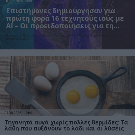
07.08.2026
15:10
Επιστήμονες δημιούργησαν για
πρώτη φορά 16 τεχνητούς ιούς με
AI – Οι προειδοποιήσεις για τη
βιοασφάλεια
Ερευνητές σχεδίασαν 16 νέους βακτηριοφάγους με τη βοήθεια Τεχνητής Νοημοσύνης που εξοντώνουν
ανθεκτικά μικρόβια
07.08.2026
12:09
Τηγανητά αυγά χωρίς πολλές θερμίδες: Τα
λάθη που αυξάνουν το λάδι και οι λύσεις