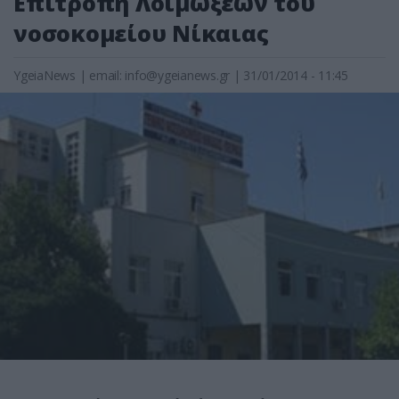
Επιτροπή Λοιμώξεων του
νοσοκομείου Νίκαιας
YgeiaNews
|
email:
info@ygeianews.gr
| 31/01/2014 - 11:45