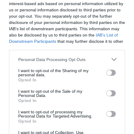
interest-based ads based on personal information utilized by
us or personal information disclosed to third parties prior to
07.08.2026
06:05
your opt-out. You may separately opt-out of the further
disclosure of your personal information by third parties on the
Γιατί όλο και περισσότεροι άνθρωποι
IAB’s list of downstream participants. This information may
κοιμούνται χειρότερα
also be disclosed by us to third parties on the
IAB’s List of
Downstream Participants
that may further disclose it to other
third parties.
Please note that this website/app uses one or more Google
Personal Data Processing Opt Outs
services and may gather and store information including but
not limited to your visit or usage behaviour. You may click to
I want to opt-out of the Sharing of my
personal data.
grant or deny consent to Google and its third-party tags to
Opted In
use your data for below specified purposes in below Google
consent section.
I want to opt-out of the Sale of my
Personal Data.
06.08.2026
21:06
Opted In
Μπορούμε να ζήσουμε 194 χρόνια; – Ρώσοι
I want to opt-out of processing my
επιστήμονες εξετάζουν τα θεωρητικά όρια
Personal Data for Targeted Advertising.
της ανθρώπινης ζωής
Opted In
I want to opt-out of Collection, Use,