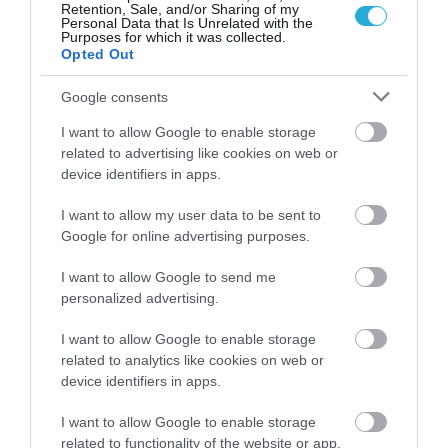
Retention, Sale, and/or Sharing of my
Personal Data that Is Unrelated with the
Purposes for which it was collected.
Opted Out
Google consents
I want to allow Google to enable storage
related to advertising like cookies on web or
device identifiers in apps.
06.08.2026
09:04
Δεν ήταν μόνο ηθικοί λόγοι: Γιατί
I want to allow my user data to be sent to
εξαφανίστηκε ο κανιβαλισμός από τις
Google for online advertising purposes.
ανθρώπινες κοινωνίες – Τι δείχνει νέα
έρευνα
I want to allow Google to send me
personalized advertising.
I want to allow Google to enable storage
related to analytics like cookies on web or
device identifiers in apps.
I want to allow Google to enable storage
related to functionality of the website or app.