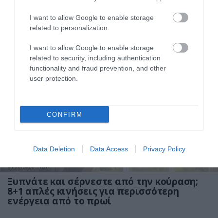
I want to allow Google to enable storage
01.08.2026
15:06
related to personalization.
Αυτό είναι το σύμπτωμα του καρκίνου του
δέρματος που μπορεί να εντοπιστεί στο
I want to allow Google to enable storage
κομμωτήριο! – Τι δείχνει νέα έρευνα
related to security, including authentication
functionality and fraud prevention, and other
user protection.
CONFIRM
Data Deletion
Data Access
Privacy Policy
01.08.2026
12:11
Ξυπνάτε και σέρνεστε από την κούραση;
8+1 απλές κινήσεις για περισσότερη
ενέργεια από το πρωί