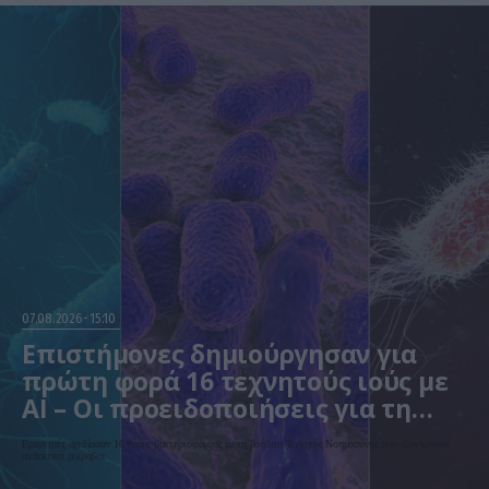
07.08.2026
15:10
Επιστήμονες δημιούργησαν για
πρώτη φορά 16 τεχνητούς ιούς με
AI – Οι προειδοποιήσεις για τη
βιοασφάλεια
Ερευνητές σχεδίασαν 16 νέους βακτηριοφάγους με τη βοήθεια Τεχνητής Νοημοσύνης που εξοντώνουν
ανθεκτικά μικρόβια