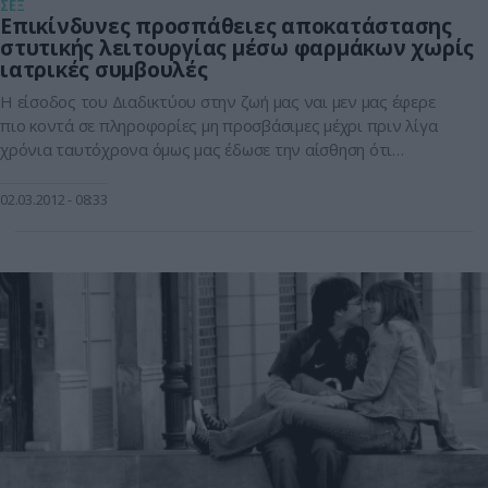
ΣΕΞ
Επικίνδυνες προσπάθειες αποκατάστασης
στυτικής λειτουργίας μέσω φαρμάκων χωρίς
ιατρικές συμβουλές
Η είσοδος του Διαδικτύου στην ζωή μας ναι μεν μας έφερε
πιο κοντά σε πληροφορίες μη προσβάσιμες μέχρι πριν λίγα
χρόνια ταυτόχρονα όμως μας έδωσε την αίσθηση ότι
μπορούμε πια να ασχοληθούμε με οτιδήποτε αντικαθιστώντας
τους ειδικούς με πολλή πληροφόρηση (καλή ή κακή) και λίγη
02.03.2012
08:33
προσωπική κριτική σκέψη. Ριψοκίνδυνη συμπεριφορά
υιοθετούν οι Έλληνες για τη […]