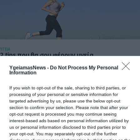
ΥΓΕΙΑ
2 tips που θα σου φέρουν υγεία
Συστηματική άσκηση, καλύτερη διατροφή, λιγότερο άγχος,
YgeiamasNews -
Do Not Process My Personal
περισσότερος ύπνος… είναι μερικές χρήσιμες συμβουλές για
Information
να έχεις μια καλύτερη ζωή ποιοτική και μακροχρόνια. Τα 15
καλύτερα health tips είναι εδώ. Είναι εύκολα, ακολούθησέ τα.
If you wish to opt-out of the sale, sharing to third parties, or
Αλλα βάλε πρόγραμμα! 1. Γύμνασε την καρδιά σου Η καρδιά
05.06.2012
14:03
processing of your personal or sensitive information for
ανταποκρίνεται στις ασκήσεις, με τον ίδιο τρόπο που το
targeted advertising by us, please use the below opt-out
κάνουν και οι μυς. […]
section to confirm your selection. Please note that after your
opt-out request is processed you may continue seeing
interest-based ads based on personal information utilized by
us or personal information disclosed to third parties prior to
your opt-out. You may separately opt-out of the further