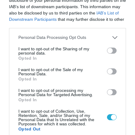
disclosure of your personal information by third parties on the
IAB’s list of downstream participants. This information may
also be disclosed by us to third parties on the
IAB’s List of
Downstream Participants
that may further disclose it to other
third parties.
Please note that this website/app uses one or more Google
Personal Data Processing Opt Outs
services and may gather and store information including but
ΣΕΞ
Το κάπνισμα βλάπτει σοβαρά το σεξ
not limited to your visit or usage behaviour. You may click to
I want to opt-out of the Sharing of my
personal data.
grant or deny consent to Google and its third-party tags to
Με αφορμή την παγκόσμια ημέρα κατά του καπνίσματος, το
Opted In
use your data for below specified purposes in below Google
Ινστιτούτο Μελέτης Ουρολογικών Παθήσεων και κέντρο του
consent section.
I want to opt-out of the Sale of my
Σεξουαλικής και Αναπαραγωγικής Υγείας, προειδοποιούν: Το
Personal Data.
κάπνισμα ευθύνεται σε μεγάλο ποσοστό για τα προβλήματα
Opted In
στύσης των ανδρών.Από την πρώτη μελέτη που έγινε το 2003
31.05.2012
06:18
I want to opt-out of processing my
και κατέδειξε με σαφήνεια τον συσχετισμό ανάμεσα στο
Personal Data for Targeted Advertising.
κάπνισμα και τα προβλήματα στύσης, μέχρι σήμερα, […]
Opted In
I want to opt-out of Collection, Use,
Retention, Sale, and/or Sharing of my
Personal Data that Is Unrelated with the
Purposes for which it was collected.
Opted Out