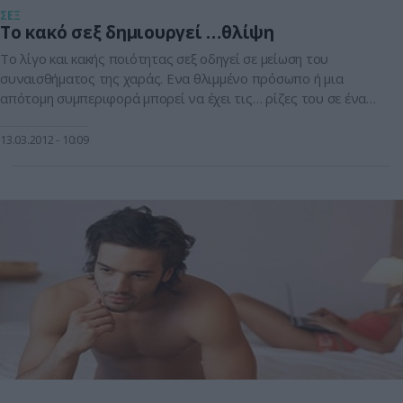
ΣΕΞ
Το κακό σεξ δημιουργεί …θλίψη
Τo λίγο και κακής ποιότητας σεξ οδηγεί σε μείωση του
συναισθήματος της χαράς. Ενα θλιμμένο πρόσωπο ή μια
απότομη συμπεριφορά μπορεί να έχει τις… ρίζες του σε ένα
βαρετό βράδυ που πέρασε το ζευγάρι. Σήμερα το 1/3 των
ενηλίκων -αντρών και γυναικών- στις αναπτυγμένες χώρες
13.03.2012
10:09
αντιμετωπίζει ένα τουλάχιστον σεξουαλικό πρόβλημα, ενώ το
16% του συνολικού […]