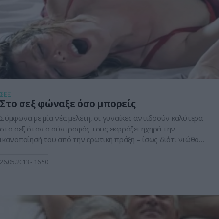
ΣΕΞ
Στο σεξ φώναξε όσο μπορείς
Σύμφωνα με μία νέα μελέτη, οι γυναίκες αντιδρούν καλύτερα
στο σεξ όταν ο σύντροφός τους εκφράζει ηχηρά την
ικανοποίησή του από την ερωτική πράξη – ίσως διότι νιώθουν
πως αποδίδουν καλά στο σεξ και οι προσπάθειές τους
τυγχάνουν αποδοχής από αυτόν. Οι, δε, άντρες επίσης
26.05.2013
16:50
φαίνεται πως απολαμβάνουν περισσότερο το σεξ, όταν η
σύντροφός τους […]