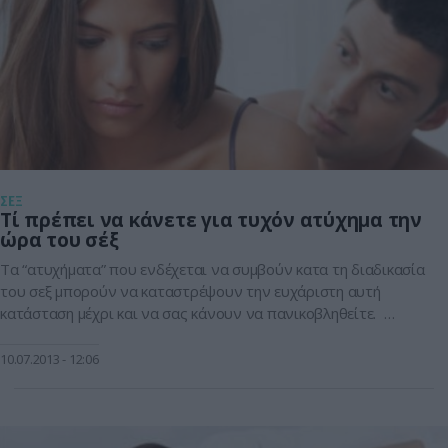
ΣΕΞ
Τί πρέπει να κάνετε για τυχόν ατύχημα την
ώρα του σέξ
Τα “ατυχήματα” που ενδέχεται να συμβούν κατα τη διαδικασία
του σεξ μπορούν να καταστρέψουν την ευχάριστη αυτή
κατάσταση μέχρι και να σας κάνουν να πανικοβληθείτε.
Εάν,λοιπόν, σπάσει το προφυλακτικό ή ξεχάσετε να πάρετε το
αντισυλληπτικό σας χάπι για παράδειγμα,μην πέσετε σε
10.07.2013
12:06
απόγνωση.Υπάρχουν εναλλακτικές λύσεις ώστε η λογική κι η
ψυχραιμία να δώσουν τη θέση […]