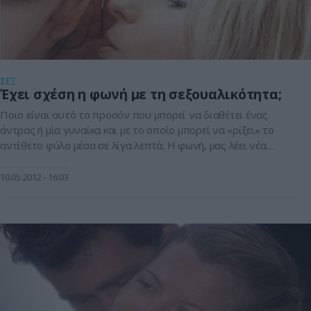
ΣΕΞ
Έχει σχέση η φωνή με τη σεξουαλικότητα;
Ποιο είναι αυτό το προσόν που μπορεί να διαθέτει ένας
άντρας ή μία γυναίκα και με το οποίο μπορεί να «ρίξει» το
αντίθετο φύλο μέσα σε λίγα λεπτά; Η φωνή, μας λέει νέα
επιστημονική έρευνα Αμερικανών. Οι αμερικανοί ψυχολόγοι
από το Albright College, στη Πενσυλβανία και από το
10.05.2012
16:03
πανεπιστήμιο της Βαλτιμόρης, «βαθμολόγησαν» την
ελκυστικότητα της […]