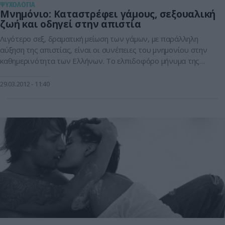
ΨΥΧΟΛΟΓΙΑ
Μνημόνιο: Καταστρέφει γάμους, σεξουαλική
ζωή και οδηγεί στην απιστία
Λιγότερο σεξ, δραματική μείωση των γάμων, με παράλληλη
αύξηση της απιστίας, είναι οι συνέπειες του μνημονίου στην
καθημερινότητα των Ελλήνων. Το ελπιδοφόρο μήνυμα της
έρευνας είναι ότι η φιλία φαίνεται να αντέχει στο χρόνο και
στην οικονομική κρίση Την έρευνα διεξήγαγε η Εταιρία ALCO
29.03.2012
11:40
για λογαριασμό της Ε.Μ.Α.Σ. (Εταιρεία Μελέτης Ανθρώπινης
Σεξουαλικότητας) και του Ανδρολογικού […]