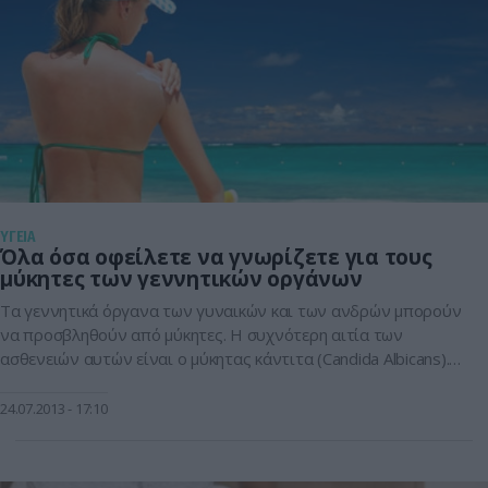
αυτές που […]
ΥΓΕΙΑ
Όλα όσα οφείλετε να γνωρίζετε για τους
μύκητες των γεννητικών οργάνων
Τα γεννητικά όργανα των γυναικών και των ανδρών μπορούν
να προσβληθούν από μύκητες. Η συχνότερη αιτία των
ασθενειών αυτών είναι ο μύκητας κάντιτα (Candida Albicans).
Οι μυκητιάσεις των γεννητικών οργάνων παρουσιάζουν
αύξηση. Ο λόγος είναι η ευρεία και συνεχώς αυξανόμενη χρήση
24.07.2013
17:10
των αντιβιοτικών όπως επίσης και τα αντισυλληπτικά. Άλλα
φάρμακα που μπορούν να επηρεάζουν το […]