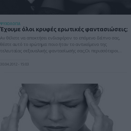
ΨΥΧΟΛΟΓΙΑ
Έχουμε όλοι κρυφές ερωτικές φαντασιώσεις;
Aν θέλετε να αποκτήσει ενδιαφέρον το επόμενο δείπνο σας,
θέστε αυτό το ερώτημα: ποιο ήταν το αντικείμενο της
τελευταίας σεξουαλικής φαντασίωσής σας;Οι περισσότεροι
θα υποστηρίξουν ότι δεν φαντασιώνονται ή ότι έχουν
φαντασιώσεις μόνο με το σύντροφό τους. Είναι όμως σχεδόν
30.04.2012
15:03
βέβαιο ότι όλοι οι παρευρισκόμενοι στο τραπέζι έχουν
ερωτικές φαντασιώσεις και μάλιστα απαγορευμένες . Ωστόσο
[…]