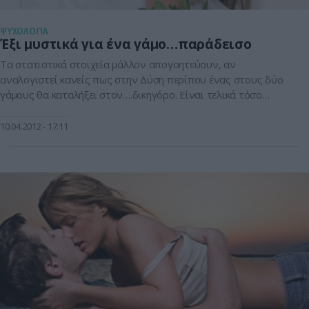
ΨΥΧΟΛΟΓΙΑ
Έξι μυστικά για ένα γάμο…παράδεισο
Τα στατιστικά στοιχεία μάλλον απογοητεύουν, αν
αναλογιστεί κανείς πως στην Δύση περίπου ένας στους δύο
γάμους θα καταλήξει στον….δικηγόρο. Είναι τελικά τόσο
δύσκολα να κρατήσει κανείς την φλόγα της αγάπης αναμένη;
Στο ερώτημα απαντούν διακεκριμένοι επιστήμονες.1.
10.04.2012
17:11
Παντρευτείτε κάποιον που ξοδεύει όπως και εσείς. Οι
«σφιχτοχέρηδες» που παντρεύονται «κουβαρντάδες» συχνά
υπονομεύουν το γάμο τους. Ο δρ […]