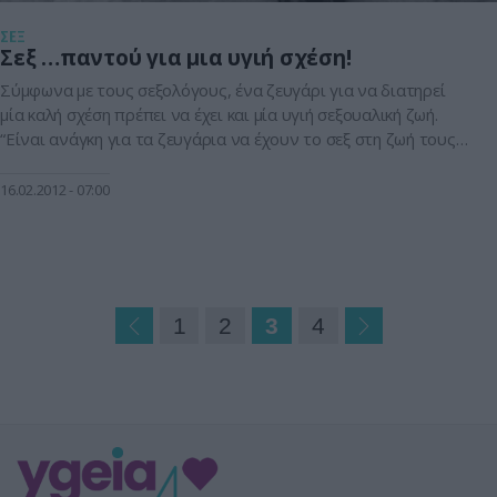
ΣΕΞ
Σεξ …παντού για μια υγιή σχέση!
Σύμφωνα με τους σεξολόγους, ένα ζευγάρι για να διατηρεί
μία καλή σχέση πρέπει να έχει και μία υγιή σεξουαλική ζωή.
“Είναι ανάγκη για τα ζευγάρια να έχουν το σεξ στη ζωή τους
ακόμα και όταν έχουν μικρά παιδιά που τους παίρνουν
περισσότερο χρόνο απ’ ότι τα μεγαλύτερα. Αυτό προϋποθέτει
16.02.2012
07:00
ότι πρέπει να είστε ιδιαίτερα εφευρετικοί […]
1
2
3
4