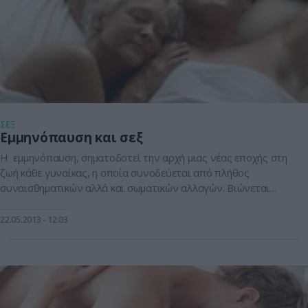
ΣΕΞ
Εμμηνόπαυση και σεξ
H εμμηνόπαυση, σηματοδοτεί την αρχή μιας νέας εποχής στη
ζωή κάθε γυναίκας, η οποία συνοδεύεται από πλήθος
συναισθηματικών αλλά και σωματικών αλλαγών. Βιώνεται
διαφορετικά από κάθε γυναίκα, παρουσιάζεται σε ηλικίες 45-
55 ετών και μπορεί να διαρκέσει από μερικούς μήνες έως και
22.05.2013
12:03
μερικά χρόνια. Η πτώση της ερωτικής διάθεσης οφείλεται
καταρχήν σε ορμονικές αλλαγές. Συχνά νιώθει […]