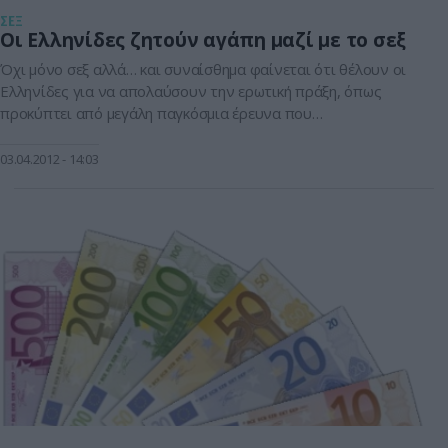
ΣΕΞ
Οι Ελληνίδες ζητούν αγάπη μαζί με το σεξ
Όχι μόνο σεξ αλλά… και συναίσθημα φαίνεται ότι θέλουν οι
Ελληνίδες για να απολαύσουν την ερωτική πράξη, όπως
προκύπτει από μεγάλη παγκόσμια έρευνα που
πραγματοποίησε γνωστή εταιρεία προφυλακτικών.Η έρευνα
δείχνει ότι το καλύτερο δώρο που μπορεί να δώσει ένας
03.04.2012
14:03
άντρας στη σύντροφό του είναι η αγάπη!Η έρευνα
αποκαλύπτει ότι το 78% των Ελληνίδων (8 στις […]