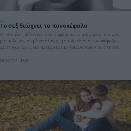
ΣΕΞ
Το σεξ διώχνει το πονοκέφαλο
Οι γυναίκες θέλοντας να αποφύγουν το σεξ χρησιμοποιούν
μια πολύ γνωστή δικαιολογία, η οποία είναι ο πονοκέφαλος.
Δυστυχώς όμως για αυτές, ιταλική έρευνα έδειξε πως το σεξ
είναι φάρμακο για τον πονοκέφαλο και τις ημικρανίες, γι’αυτό
μάλλον θα πρέπει να βρουν μια καινούργια δικαιολογία για να
26.04.2012
16:03
λένε σε τέτοιες περιπτώσεις.Συγκεκριμένα η μελέτη αυτή
έδειξε πως […]