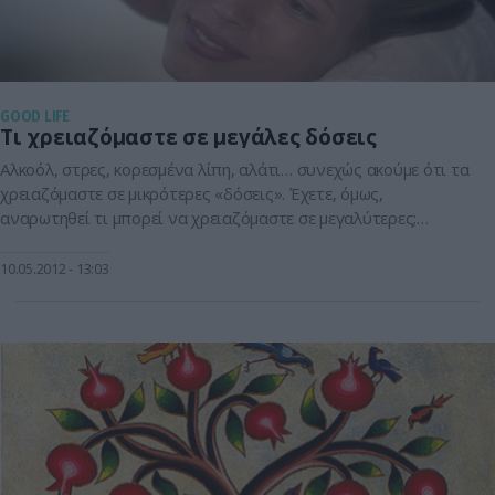
GOOD LIFE
Τι χρειαζόμαστε σε μεγάλες δόσεις
Αλκοόλ, στρες, κορεσμένα λίπη, αλάτι… συνεχώς ακούμε ότι τα
χρειαζόμαστε σε μικρότερες «δόσεις». Έχετε, όμως,
αναρωτηθεί τι μπορεί να χρειαζόμαστε σε μεγαλύτερες;
Βρετανοί ειδικοί άφησαν για λίγο στην άκρη τις… αμαρτίες
της ζωής μας και ασχολήθηκαν με τους «καλούς» πειρασμούς,
10.05.2012
13:03
τις «δόσεις» τους που μας χρειάζονται και τις συνέπειες από
την έλλειψή τους. ΣΕΞ Πόσο […]