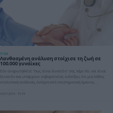
ΥΓΕΙΑ
Λανθασμένη ανάλυση στοίχισε τη ζωή σε
100.000 γυναίκες
Εάν αναρωτηθείτε “πως είναι δυνατόν” σας λέμε ότι ναι είναι
δυνατόν και υπάρχουν σοβαρότατες ενδείξεις ότι μια λάθος
στατιστική ανάλυση, ύστερα από επιστημονική έρευνα,
σχετικά με τη χορήγηση οιστρογόνων σε γυναίκες μετά την
εμμηνόπαυση, στοίχισε τη ζωή σε χιλιάδες γυναίκες. Διαβάστε
30.07.2013
15:19
τι ακριβώς έχει συμβεί και τι πρόκειται να γίνει άμεσα. Την
τελευταία 10ετία, […]