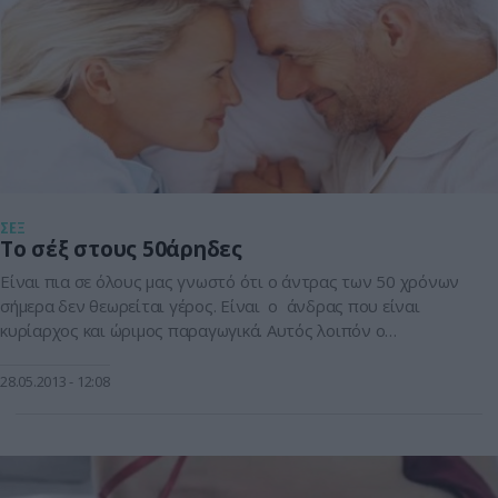
ΣΕΞ
Το σέξ στους 50άρηδες
Είναι πια σε όλους μας γνωστό ότι ο άντρας των 50 χρόνων
σήμερα δεν θεωρείται γέρος. Είναι ο άνδρας που είναι
κυρίαρχος και ώριμος παραγωγικά. Αυτός λοιπόν ο
πενηντάρης πρέπει να μάθει να αγαπάει την ηλικία του, να
είναι όμορφος, να προσέχει τον εαυτό του. Είναι η ηλικία που
28.05.2013
12:08
έχει πολύ και ποιοτικό σεξ. Το […]