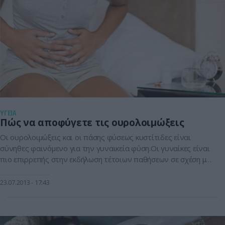
ΥΓΕΙΑ
Πώς να αποφύγετε τις ουρολοιμώξεις
Οι ουρολοιμώξεις και οι πάσης φύσεως κυστίτιδες είναι
σύνηθες φαινόμενο για την γυναικεία φύση.Οι γυναίκες είναι
πιο επιρρεπής στην εκδήλωση τέτοιων παθήσεων σε σχέση με
τους άνδρες. Ο κυριότερος λόγος αποδίδεται στο μέγεθος της
ουρήθρας,η οποία στις γυναίκες είναι αισθητά μικρότερη.
23.07.2013
17:43
Ένας ακόμα σοβαρός λόγος για την εμφάνιση κυστίτιδας είναι
η τριβή των γυναικείων γεννητικών […]