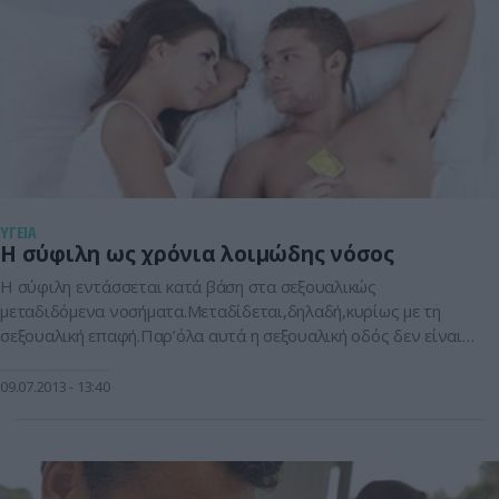
ΥΓΕΙΑ
Η σύφιλη ως χρόνια λοιμώδης νόσος
Η σύφιλη εντάσσεται κατά βάση στα σεξουαλικώς
μεταδιδόμενα νοσήματα.Μεταδίδεται,δηλαδή,κυρίως με τη
σεξουαλική επαφή.Παρ’όλα αυτά η σεξουαλική οδός δεν είναι
ο μόνος τρόπος μετάδοσης της σύφιλης.Αυτό συμβαίνει
διότι… χωρίς την ενδεικνυόμενη θεραπεία, η σύφιλη γίνεται
09.07.2013
13:40
χρόνια λοιμώδης νόσος,που χαρακτηρίζεται από επεισόδια
ενεργού νόσου διακοπτόμενα από επεισόδια ύπνωσης. Στη
χρόνια σύφιλη διακρίνουμε τέσσερα στάδια: Τη […]