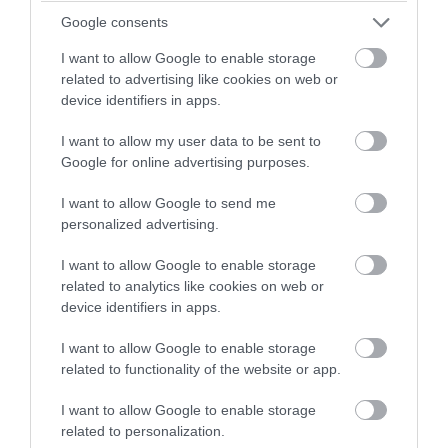
Google consents
I want to allow Google to enable storage
related to advertising like cookies on web or
device identifiers in apps.
ΣΕΞ
I want to allow my user data to be sent to
Το σεξ “καίει” θερμίδες
Google for online advertising purposes.
Μήπως το σεξ παίζει σημαντικό ρόλο και στην απώλεια
βάρους και τη μείωση των επιπέδων χοληστερόλης; Η
I want to allow Google to send me
απάντηση είναι: και βέβαια ναι!η Οι περισσότεροι από μας
personalized advertising.
υποθέτουμε πως ό, τι μας ευχαριστεί είναι οπωσδήποτε και
I want to allow Google to enable storage
κακό ή απαγορευμένο. Ε, λοιπόν ήρθε η ώρα να γυρίσετε την
29.05.2012
15:03
related to analytics like cookies on web or
πλάτη σε αυτή τη λογική, γιατί πολύ απλά κάτι […]
device identifiers in apps.
I want to allow Google to enable storage
related to functionality of the website or app.
I want to allow Google to enable storage
related to personalization.