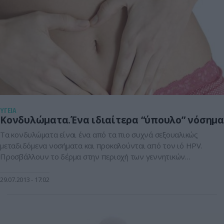
ΥΓΕΙΑ
Κονδυλώματα.Ένα ιδιαίτερα “ύπουλο” νόσημα
Τα κονδυλώματα είναι ένα από τα πιο συχνά σεξουαλικώς
μεταδιδόμενα νοσήματα και προκαλούνται από τον ιό HPV.
Προσβάλλουν το δέρμα στην περιοχή των γεννητικών
οργάνων ή του πρωκτού, ενώ μπορούν να εμφανιστούν και
μέσα στον κόλπο ή στον τράχηλο της μήτρας (στις γυναίκες),
29.07.2013
17:02
καθώς και στη βάλανο του πέους ή στο στόμιο της ουρήθρας
(στους […]