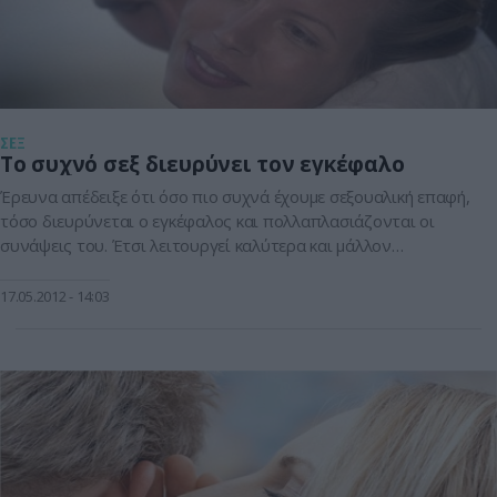
ΣΕΞ
Το συχνό σεξ διευρύνει τον εγκέφαλο
Έρευνα απέδειξε ότι όσο πιο συχνά έχουμε σεξουαλική επαφή,
τόσο διευρύνεται ο εγκέφαλος και πολλαπλασιάζονται οι
συνάψεις του. Έτσι λειτουργεί καλύτερα και μάλλον
γρηγορότερα. Το σεξ μεγαλώνει τον εγκέφαλο μας. Κι όμως σε
αυτό το συμπέρασμα κατέληξαν ερευνητές του
17.05.2012
14:03
Πανεπιστημίου του Πρίνστον. Οι μέχρι τώρα έρευνες έχουν
δείξει ότι οι αγχωτικές αλλά άβολες καταστάσεις εμποδίζουν
[…]