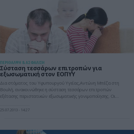
ΠΕΡΙΘΑΛΨΗ & ΑΣΦΑΛΙΣΗ
Σύσταση τεσσάρων επιτροπών για
εξωσωματική στον ΕΟΠΥΥ
Δια στόματος του Υφυπουργού Υγείας,Αντώνη Μπέζα στη
Βουλή, ανακοινώθηκε η σύσταση τεσσάρων επιτροπών
εξέτασης περιστατικών εξωσωματικής γονιμοποίησης. Οι
τέσσερις νέες επιτροπές θα ξεκινήσουν άμεσα τη λειτουργία
τους στα Ιωάννινα,το Ηράκλειο,τη Λάρισα και την
25.07.2013
14:27
Αλεξανδρούπολη.Τις επιτροπές θα ενισχύσουν γιατροί του
ΕΟΠΥΥ,όπως και γιατροί των κατα τόπους νοσηλευτικών
ιδρυμάτων. Οι προαναφερθείσες επιτροπές σε συνεργασία με