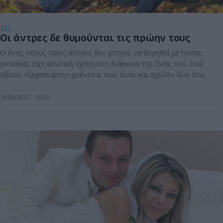
ΣΕΞ
Οι άντρες δε θυμούνται τις πρώην τους
Ο ένας στους τρεις άντρες δεν μπορεί να θυμηθεί με πόσες
γυναίκες είχε ερωτική σχέση στη διάρκεια της ζωής του, ενώ
εξίσου «ξεχασιάρες» φαίνεται πως είναι και σχεδόν δύο στις
δέκα γυναίκες, σύμφωνα με μία νέα δημοσκόπηση.Τη
δημοσκόπηση πραγματοποίησε εφέτος το Κέντρο
16.04.2012
15:03
Πληροφόρησης του Εθνικού Συστήματος Υγείας (NHS) της
Βρετανίας, επιστήμονες του οποίου πήραν συνεντεύξεις […]