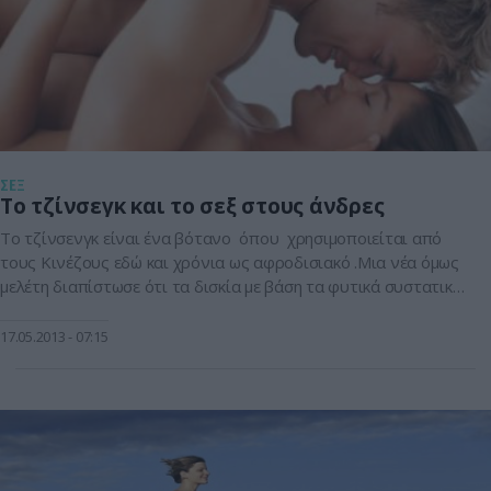
ΣΕΞ
Το τζίνσεγκ και το σεξ στους άνδρες
Το τζίνσενγκ είναι ένα βότανο όπου χρησιμοποιείται από
τους Κινέζους εδώ και χρόνια ως αφροδισιακό .Μια νέα όμως
μελέτη διαπίστωσε ότι τα δισκία με βάση τα φυτικά συστατικά
του, βελτιώνουν σημαντικά την ερωτική επιθυμία των
ανδρών. Νοτιοκορέατες επιστήμονες διαπίστωσαν ότι οι
17.05.2013
07:15
άνδρες με στυτική δυσλειτουργία βελτίωσαν τις επιδόσεις
τους στο κρεβάτι μετά τη λήψη δισκίων […]