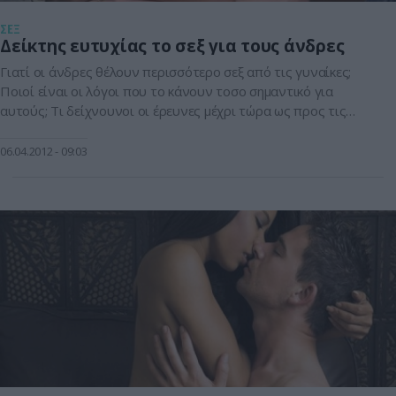
ΣΕΞ
Δείκτης ευτυχίας το σεξ για τους άνδρες
Γιατί οι άνδρες θέλουν περισσότερο σεξ από τις γυναίκες;
Ποιοί είναι οι λόγοι που το κάνουν τοσο σημαντικό για
αυτούς; Τι δείχνουνοι οι έρευνες μέχρι τώρα ως προς τις
προτιμήσεις τους και τις ανάγκες τους; Τους κάνει
ευτυχισµένους Το σεξ για τον άντρα αποτελεί κυρίαρχο µέρος
06.04.2012
09:03
της ζωής του, αφού οι περισσότεροι αισθάνονται πως ο […]