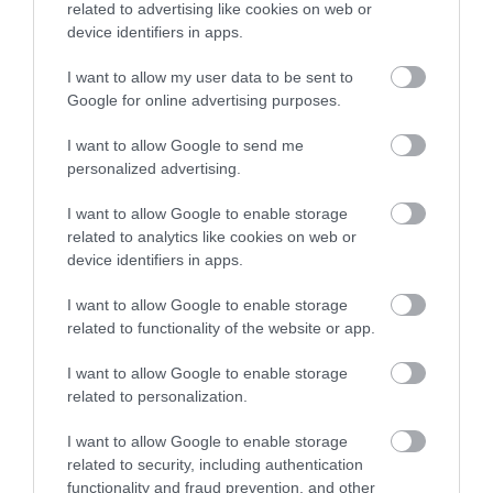
related to advertising like cookies on web or
device identifiers in apps.
I want to allow my user data to be sent to
Google for online advertising purposes.
ΣΕΞ
I want to allow Google to send me
Η κρίση φταίει για τη…στύση;
personalized advertising.
Δεν είναι μόνο τα οικονομικά προβλήματα που μπορεί να
επηρεάσουν τη σεξουαλική ζωή ενός άνδρα. Οι ειδικοί
I want to allow Google to enable storage
καθημερινά εντοπίζουν στους άνδρες δεκάδες ουρολογικά
related to analytics like cookies on web or
προβλήματα ή παθολογικά που είναι πιθανό να βλάψουν τη
device identifiers in apps.
σεξουαλική τους ζωή.Η στύση, λένε οι επιστήμονες, μπορεί να
11.01.2012
14:00
I want to allow Google to enable storage
διαταραχθεί από πολλούς παράγοντες είτε ψυχολογικούς
related to functionality of the website or app.
είτε οργανικούς.Στο 50 με 80% των ανδρών με […]
I want to allow Google to enable storage
related to personalization.
I want to allow Google to enable storage
related to security, including authentication
functionality and fraud prevention, and other