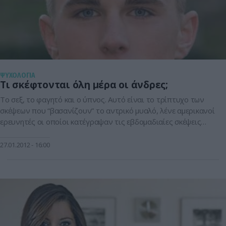
ΨΥΧΟΛΟΓΙΑ
Τι σκέφτονται όλη μέρα οι άνδρες;
Το σεξ, το φαγητό και ο ύπνος. Αυτό είναι το τρίπτυχο των
σκέψεων που “βασανίζουν” το αντρικό μυαλό, λένε αμερικανοί
ερευνητές οι οποίοι κατέγραψαν τις εβδομαδιαίες σκέψεις
ανδρών και γυναικών.Τα ευρήματα της μελέτης τους
προκαλούν έκπληξη, διότι ναι μεν οι άντρες σκέφονται συχνά
27.01.2012
16:00
το σεξ, αλλά σχεδόν… 8.000 φορές λιγότερο απ’ ό,τι πίστευαν
έως τώρα […]