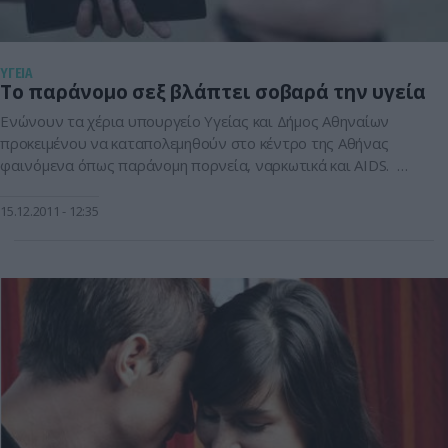
ΥΓΕΙΑ
Το παράνομο σεξ βλάπτει σοβαρά την υγεία
Ενώνουν τα χέρια υπουργείο Υγείας και Δήμος Αθηναίων
προκειμένου να καταπολεμηθούν στο κέντρο της Αθήνας
φαινόμενα όπως παράνομη πορνεία, ναρκωτικά και AIDS.
Μνημόνιο συνεργασίας υπογράφουν ο δήμος Αθηναίων και το
υπουργείο Υγείας, για την αντιμετώπιση της παράνομης
15.12.2011
12:35
πορνείας, των ναρκωτικών και του AIDS στο κέντρο της
Αθήνας. Σύμφωνα με στοιχεία που δόθηκαν σε […]