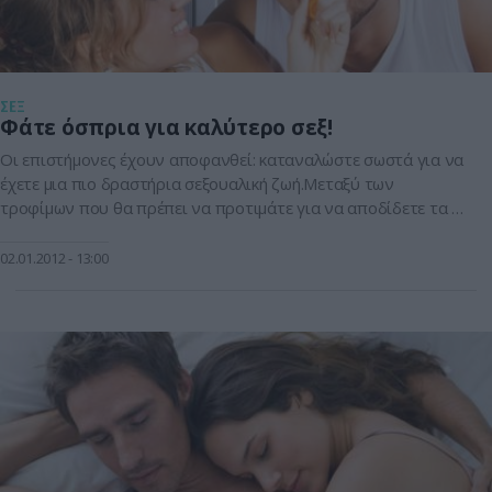
ΣΕΞ
Φάτε όσπρια για καλύτερο σεξ!
Οι επιστήμονες έχουν αποφανθεί: καταναλώστε σωστά για να
έχετε μια πιο δραστήρια σεξουαλική ζωή.Μεταξύ των
τροφίμων που θα πρέπει να προτιμάτε για να αποδίδετε τα …
μέγιστα είναι αυτά που περιέχουν βιταμίνη Β και C καθώς
συμβάλουν στην καλύτερη λειτουργία των νευροδιαβιβαστών
02.01.2012
13:00
και προκαλούν τη σεξουαλική διέγερση. Τι να
φάτε;Προτιμήστε τα έστω και όχι τόσο …σεξουαλικά […]