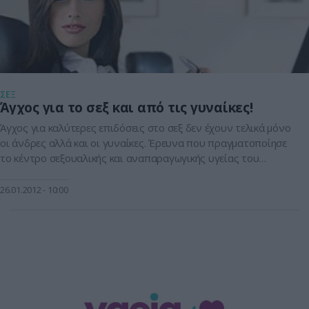
ΣΕΞ
Άγχος για το σεξ και από τις γυναίκες!
Άγχος για καλύτερες επιδόσεις στο σεξ δεν έχουν τελικά μόνο
οι άνδρες αλλά και οι γυναίκες. Έρευνα που πραγματοποίησε
το κέντρο σεξουαλικής και αναπαραγωγικής υγείας του
Αριστοτελείου πανεπιστημίου της Θεσσαλονίκης δείχνει ότι
ένα μεγάλο μέρος των γυναικών που παρουσιάζουν
26.01.2012
10:00
σεξουαλική δυσλειτουργία αγχώνονται για το αν θα
αποδώσουν. Πολλές μάλιστα αιτίες σεξουαλικών
προβλημάτων των γυναικών αποδίδονται […]