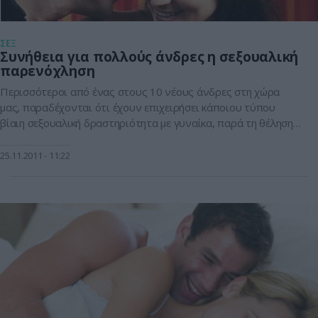
ΣΕΞ
Συνήθεια για πολλούς άνδρες η σεξουαλική
παρενόχληση
Περισσότεροι από ένας στους 10 νέους άνδρες στη χώρα
μας, παραδέχονται ότι έχουν επιχειρήσει κάποιου τύπου
βίαιη σεξουαλική δραστηριότητα με γυναίκα, παρά τη θέληση
της. Όπως προκύπτει από έρευνα, το 25% των ανδρών,
ηλικίας 18-25 ετών, δηλώνουν ότι έχουν ενοχλήσει
25.11.2011
11:22
σεξουαλικά κάποια γυναίκα και σε ποσοστό 8% ότι είχαν
σεξουαλική επαφή με κοπέλα που δεν […]