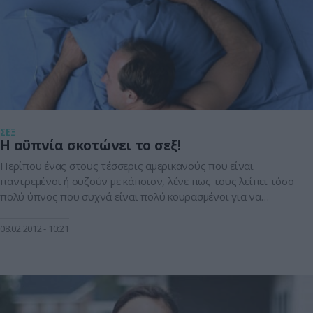
ΣΕΞ
Η αϋπνία σκοτώνει το σεξ!
Περίπου ένας στους τέσσερις αμερικανούς που είναι
παντρεμένοι ή συζούν με κάποιον, λένε πως τους λείπει τόσο
πολύ ύπνος που συχνά είναι πολύ κουρασμένοι για να
κάνουν σεξ. Η έλλειψη ύπνου επίσης εμποδίζει πολλούς στη
δουλειά τους ή στις οικογενειακές δραστηριότητές τους.
08.02.2012
10:21
Έρευνα έγινε στις ΗΠΑ και βασίστηκε σε τυχαίο δείγμα 1.007
ενηλίκων 25 με […]