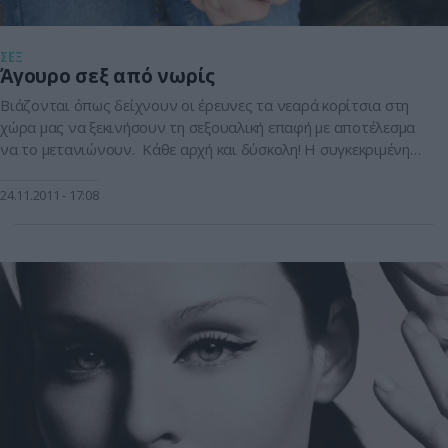
ΣΕΞ
Άγουρο σεξ από νωρίς
Βιάζονται όπως δείχνουν οι έρευνες τα νεαρά κορίτσια στη
χώρα μας να ξεκινήσουν τη σεξουαλική επαφή με αποτέλεσμα
να το μετανιώνουν. Κάθε αρχή και δύσκολη! Η συγκεκριμένη
ρήση αποτυπώνει με ακρίβεια την «άγουρη» ερωτική εμπειρία
που γεύονται οι έφηβοι στη χώρα μας πολύ πριν…την ώρα
24.11.2011
17:08
τους. Τις περισσότερες φορές δεν αναμένουν τον …Άγιο
Βαλεντίνο και […]