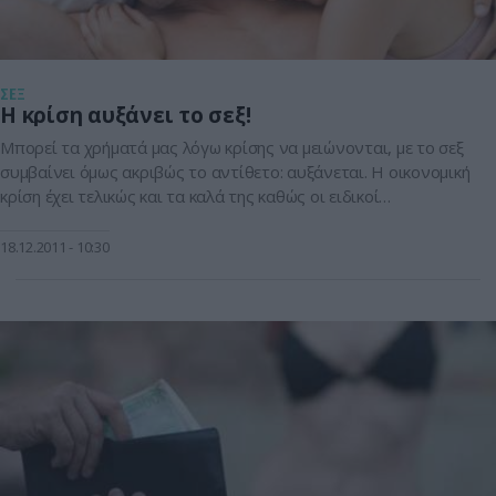
ΣΕΞ
Η κρίση αυξάνει το σεξ!
Μπορεί τα χρήματά μας λόγω κρίσης να μειώνονται, με το σεξ
συμβαίνει όμως ακριβώς το αντίθετο: αυξάνεται. Η οικονομική
κρίση έχει τελικώς και τα καλά της καθώς οι ειδικοί
παρατηρούν σημαντική αύξηση των σεξουαλικών
δραστηριοτήτων στους Έλληνες. Όπως προέκυψε από έρευνα
18.12.2011
10:30
6 στους 10 δηλώνουν πως δεν επηρεάστηκαν από την
οικονομική κρίση ενώ 2 στους […]