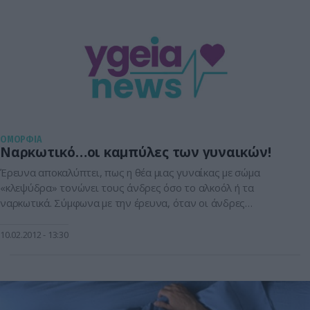
ΟΜΟΡΦΙΑ
Ναρκωτικό…οι καμπύλες των γυναικών!
Έρευνα αποκαλύπτει, πως η θέα μιας γυναίκας με σώμα
«κλεψύδρα» τονώνει τους άνδρες όσο το αλκοόλ ή τα
ναρκωτικά. Σύμφωνα με την έρευνα, όταν οι άνδρες
κοιτάζουν ένα σώμα με καμπύλες, ενεργοποιούν το μέρος του
εγκεφάλου που συνδέεται με αισθήματα επιβράβευσης.Οι
10.02.2012
13:30
επιστήμονες λένε πως τα ευρήματα τους εξηγούν γιατί είναι
ελκυστικές γυναίκες με καμπύλες όπως […]