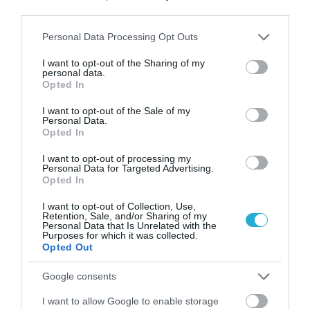
third parties.
Please note that this website/app uses one or more Google
Personal Data Processing Opt Outs
services and may gather and store information including but
not limited to your visit or usage behaviour. You may click to
I want to opt-out of the Sharing of my
personal data.
grant or deny consent to Google and its third-party tags to
ΥΓΕΙΑ
Opted In
Ο καφές μπορεί να καταπολέμα τον καρκίνο
use your data for below specified purposes in below Google
του προστάτη;
consent section.
I want to opt-out of the Sale of my
Personal Data.
Πρόσφατη μελέτη του πανεπιστημίου του Χάρβαρντ
Opted In
διαπίστωσε ότι ο καφές μπορεί να ελαττώνει ακόμα και ως
60% την πιθανότητα για εμφάνιση καρκίνου του προστάτη.
I want to opt-out of processing my
Personal Data for Targeted Advertising.
Συγκεκριμένα, όπως αναφέρθηκε, 50.000 άνδρες οι οποίοι
Opted In
κατανάλωναν καφέ εμφάνισαν μικρότερα ποσοστά εμφάνισης
12.01.2012
12:00
καρκίνου του προστάτη. Όπως είναι γνωστό ο καφές
I want to opt-out of Collection, Use,
περιέχει αντιοξειδωτικές ουσίες, επιδρά στο τρόπο με τον […]
Retention, Sale, and/or Sharing of my
Personal Data that Is Unrelated with the
Purposes for which it was collected.
Opted Out
Google consents
I want to allow Google to enable storage