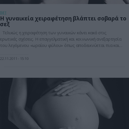
ΣΕΞ
Η γυναικεία χειραφέτηση βλάπτει σοβαρά το
σεξ
Τελικώς η χειραφέτηση των γυναικών κάνει κακό στις
ερωτικές σχέσεις. Η επαγγελματική και κοινωνική ανεξαρτησία
του λεγόμενου «ωραίου φύλου» όπως αποδεικνύεται πια και
από τις επιστημονικές έρευνες έχει προκαλέσει την εναλλαγή
των ρόλων. Οι γυναίκες έγιναν κυνηγοί και οι άνδρες τα
22.11.2011
15:10
θηράματα. Όμως όπως προκύπτει από έρευνα ελλήνων
επιστημόνων που έγινε σε άνδρες και […]