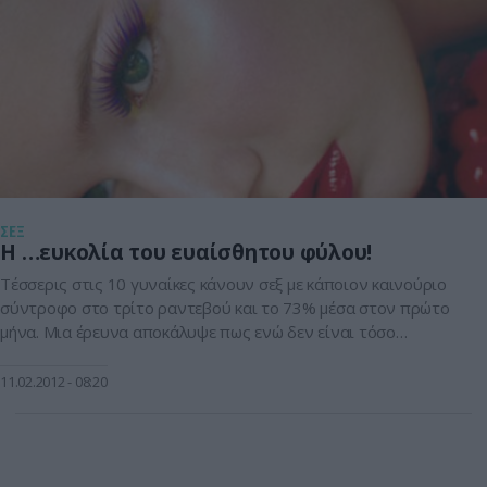
ΣΕΞ
Η …ευκολία του ευαίσθητου φύλου!
Τέσσερις στις 10 γυναίκες κάνουν σεξ με κάποιον καινούριο
σύντροφο στο τρίτο ραντεβού και το 73% μέσα στον πρώτο
μήνα. Μια έρευνα αποκάλυψε πως ενώ δεν είναι τόσο
απελευθερωμένες στο να μιλούν για το σεξ, το σκέπτονται
κατά μέσο όρο 192 φορές το χρόνο. Πάνω από το 11%
11.02.2012
08:20
κάνουν σεξ στο πρώτο ραντεβού και ένα […]