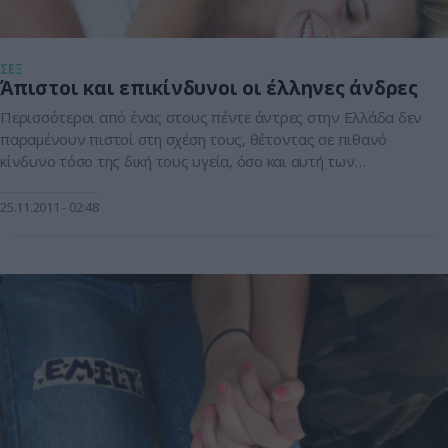
ΣΕΞ
Άπιστοι και επικίνδυνοι οι έλληνες άνδρες
Περισσότεροι από ένας στους πέντε άντρες στην Ελλάδα δεν
παραμένουν πιστοί στη σχέση τους, θέτοντας σε πιθανό
κίνδυνο τόσο της δική τους υγεία, όσο και αυτή των
συντρόφων τους, σύμφωνα με μεγάλη έρευνα που
πραγματοποιήθηκε για εταιρεία προφυλακτικών με αφορμή
25.11.2011
02:48
την Παγκόσμια Ημέρα κατά του HIV/AIDS. Η απειλή αυτή
αφορά τη μόλυνση από HIV/AIDS και […]