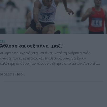
ΣΕΞ
Άθληση και σεξ πάνε…μαζί!
Αθλητές που χρειάζεται να είναι, κατά τη διάρκεια ενός
αγώνα, πιο ενεργητικοί και επιθετικοί, ίσως να έχουν
καλύτερη απόδοση αν κάνουν σεξ πριν από αυτόν. Αυτό είναι
το αποτέλεσμα έρευνας που δημοσιεύθηκε στο περιοδικό
Clinical Journal of Sports Medicine, και έρχεται σε αντίθεση με
03.02.2012
16:04
την μέχρι τώρα θεωρία, που θέλει τους αθλητές να απέχουν
από […]