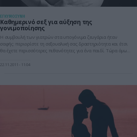
ΕΓΚΥΜΟΣΥΝΗ
Καθημερινό σεξ για αύξηση της
γονιμοποίησης
Η συμβουλή των γιατρών στα υπογόνιμα ζευγάρια ήταν
σαφής: περιορίστε τη σεξουαλική σας δραστηριότητα και έτσι
θα έχετε περισσότερες πιθανότητες για ένα παιδί. Τώρα όμως
τα πράγματα αλλάζουν αφού νέες επιστημονικές έρευνες
ανατρέπουν τα δεδομένα και συμβουλεύουν: όσο
22.11.2011
11:04
περισσότερο τόσο το καλύτερο. Εντυπωσιακή μελέτη που
ανακοινώθηκε σε πανευρωπαϊκό συνέδριο για την
αναπαραγωγή και την εμβρυολογία, […]