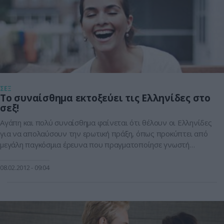
ΣΕΞ
Το συναίσθημα εκτοξεύει τις Ελληνίδες στο
σεξ!
Αγάπη και πολύ συναίσθημα φαίνεται ότι θέλουν οι Ελληνίδες
για να απολαύσουν την ερωτική πράξη, όπως προκύπτει από
μεγάλη παγκόσμια έρευνα που πραγματοποίησε γνωστή
εταιρεία προφυλακτικών.Συγκεκριμένα λίγες ημέρες πριν τον
Άγιο Βαλεντίνο, η έρευνα δείχνει ότι το καλύτερο δώρο που
08.02.2012
09:04
μπορεί να δώσει ένας άντρας στη σύντροφό του είναι η
αγάπη! Η έρευνα αποκαλύπτει ότι […]