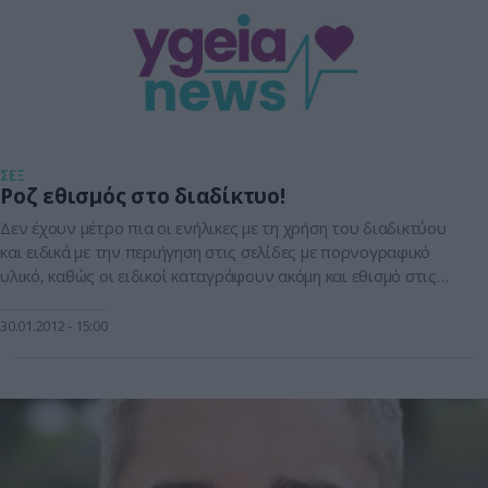
ΣΕΞ
Ροζ εθισμός στο διαδίκτυο!
Δεν έχουν μέτρο πια οι ενήλικες με τη χρήση του διαδικτύου
και ειδικά με την περιήγηση στις σελίδες με πορνογραφικό
υλικό, καθώς οι ειδικοί καταγράφουν ακόμη και εθισμό στις
ροζ ιντερνετικές «επισκέψεις». Φαινόμενο της σύγχρονης
εποχής αποδεικνύεται η συστηματική και υπερβολική
30.01.2012
15:00
παρακολούθηση πορνογραφικών σελίδων στο ίντερνετ τόσο
από άνδρες όσο και από γυναίκες. Μελέτη που […]