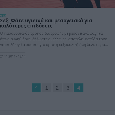
ΣΕΞ
Σεξ: Φάτε υγιεινά και μεσογειακά για
καλύτερες επιδόσεις
Ο παραδοσιακός τρόπος διατροφής με μεσογειακά φαγητά
όπως συνηθίζουν άλλωστε οι έλληνες, αποτελεί ασπίδα τόσο
για καλή υγεία όσο και για άριστη σεξουαλική ζωή λένε τώρα
οι επιστήμονες. Ότι καλύτερο για την προστασία της υγείας
μας αλλά και για ανεβασμένο…ηθικό αποδεικνύεται η
21.11.2011
18:14
μεσογειακή διατροφή αφού όπως δείχνουν τελευταίες
έρευνες δε μας προστατεύει μόνο από τον […]
1
2
3
4