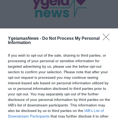
ΣΕΞ
Το αλκοόλ αρρωσταίνει το σεξ!
YgeiamasNews -
Do Not Process My Personal
Information
Τι σχέση μπορεί να έχει άραγε το αλκοόλ με τα σεξουαλικά
νοσήματα; Οι ειδικοί διαπιστώνουν ότι όσοι πίνουν πολύ
If you wish to opt-out of the sale, sharing to third parties, or
έχουν διπλάσιες έως και τριπλάσιες πιθανότητες να
processing of your personal or sensitive information for
κολλήσουν σεξουαλικώς μεταδιδόμενα νοσήματα επειδή
targeted advertising by us, please use the below opt-out
ακριβώς γίνονται απρόσεκτοι. Έρευνα που
24.01.2012
09:00
section to confirm your selection. Please note that after your
πραγματοποιήθηκε στη Νέα Ζηλανδία έδειξε ότι η συνήθεια
opt-out request is processed you may continue seeing
κατανάλωσης αλκοόλ των νέων κάτω των 25, έχει οδηγήσει σε
interest-based ads based on personal information utilized by
υψηλά […]
us or personal information disclosed to third parties prior to
your opt-out. You may separately opt-out of the further
disclosure of your personal information by third parties on the
IAB’s list of downstream participants. This information may
also be disclosed by us to third parties on the
IAB’s List of
Downstream Participants
that may further disclose it to other