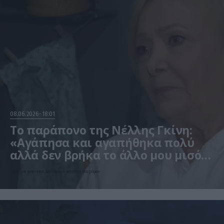
08.06.2026
18:01
Το παράπονο της Νέλλης Γκίνη:
«Αγάπησα και αγαπήθηκα πολύ
αλλά δεν βρήκα το άλλο μου μισό»
(βίντεο)
«Απ’ ότι φαίνεται δεν ήμουν κορίτσι για γάμο»