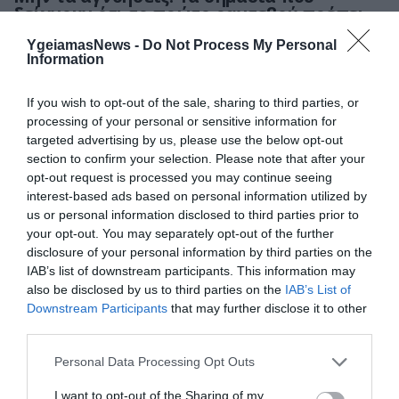
δείχνουν ότι το πρώτο ραντεβού πρέπει
να είναι και το… τελευταίο μαζί του
YgeiamasNews -
Do Not Process My Personal
Information
If you wish to opt-out of the sale, sharing to third parties, or
processing of your personal or sensitive information for
targeted advertising by us, please use the below opt-out
section to confirm your selection. Please note that after your
opt-out request is processed you may continue seeing
interest-based ads based on personal information utilized by
us or personal information disclosed to third parties prior to
your opt-out. You may separately opt-out of the further
14.02.2026
15:00
disclosure of your personal information by third parties on the
Δείτε τι συμβαίνει στο σώμα μας όταν
IAB’s list of downstream participants. This information may
ερωτευόμαστε αλλά και όταν χωρίζουμε
also be disclosed by us to third parties on the
IAB’s List of
Downstream Participants
that may further disclose it to other
third parties.
Please note that this website/app uses one or more Google
Personal Data Processing Opt Outs
services and may gather and store information including but
not limited to your visit or usage behaviour. You may click to
I want to opt-out of the Sharing of my