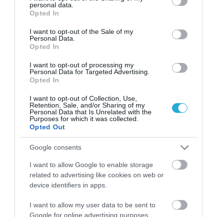
personal data.
grant or deny consent to Google and its third-party tags to
Opted In
use your data for below specified purposes in below Google
consent section.
I want to opt-out of the Sale of my
Personal Data.
Opted In
14.02.2026
08:48
Τελικά υπάρχει «αδελφή ψυχή»; – Τι
I want to opt-out of processing my
απαντούν οι επιστήμονες
Personal Data for Targeted Advertising.
Opted In
I want to opt-out of Collection, Use,
Retention, Sale, and/or Sharing of my
Personal Data that Is Unrelated with the
Purposes for which it was collected.
Opted Out
Google consents
I want to allow Google to enable storage
related to advertising like cookies on web or
device identifiers in apps.
13.02.2026
18:00
Μάνατζερ οίκου ανοχής αποκαλύπτει τι
I want to allow my user data to be sent to
ζητούν οι άνδρες την ημέρα του Αγίου
Google for online advertising purposes.