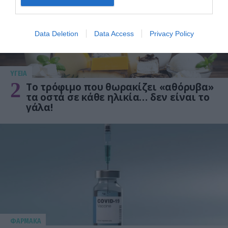
Data Deletion
Data Access
Privacy Policy
ΥΓΕΙΑ
2
Το τρόφιμο που θωρακίζει «αθόρυβα»
τα οστά σε κάθε ηλικία… δεν είναι το
γάλα!
ΦΑΡΜΑΚΑ