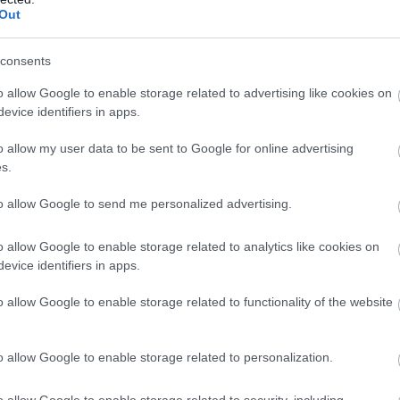
 φρουκτόζη που θα λάβεις θεωρείται πως μπορεί ν
Out
και 25%.
consents
ε γρήγορο βήμα
o allow Google to enable storage related to advertising like cookies on
 δρέψεις τα τεράστια προνόμια του να σηκωθείς α
evice identifiers in apps.
τεράστιο το όφελος για το καρδιαγγειακό σου
o allow my user data to be sent to Google for online advertising
σμό. Σύμφωνα με πρόσφατε έρευνες, με το
s.
εστο ή κουραστικό λόγω περιττών κιλών ή πόνων
to allow Google to send me personalized advertising.
αρακαμπτήριες οδούς” στα αγγεία των κάτω άκρων,
ντας από μόνος του την κυκλοφορία του αίματος.
o allow Google to enable storage related to analytics like cookies on
evice identifiers in apps.
κηση
o allow Google to enable storage related to functionality of the website
αλέσει στρες και οι έρευνες έδειξαν ότι η τακτική
ική όσο και τα αντικαταθλιπτικά. Δοκίμασε το
o allow Google to enable storage related to personalization.
o allow Google to enable storage related to security, including