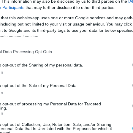
. This information may also be disclosed by us to third parties on the
IA
Participants
that may further disclose it to other third parties.
ιξε ότι εκείνοι που είχαν φυσιολογική αρτηριακή
 με αυτούς που είχαν υψηλή πίεση. Ο λόγος; Οι
 that this website/app uses one or more Google services and may gath
including but not limited to your visit or usage behaviour. You may click 
σιολογική πίεση διαθέτουν περισσότερη
 to Google and its third-party tags to use your data for below specifi
ρεάζονται από την σεξουαλική μας ζωή.
ogle consent section.
l Data Processing Opt Outs
χαν 22.000 άντρες σε νοσοκομείο της Βοστόνης,
o opt-out of the Sharing of my personal data.
 24 λεπτά δύο φορές την εβδομάδα, μειώνει τον
In
ου ασκούνταν περισσότερο χρόνο, δεν είχαν κανέ
o opt-out of the Sale of my Personal Data.
In
to opt-out of processing my Personal Data for Targeted
ing.
n και η vodka. Αυτά έχουν λιγότερες πιθανότητες ν
In
πιο σκούρα ποτά (brandy, ουίσκι, κόκκινο κρασί)
o opt-out of Collection, Use, Retention, Sale, and/or Sharing
τικά ζύμωσης και παλαίωσης. Επίσης, να προσθέτε
ersonal Data that Is Unrelated with the Purposes for which it
lected.