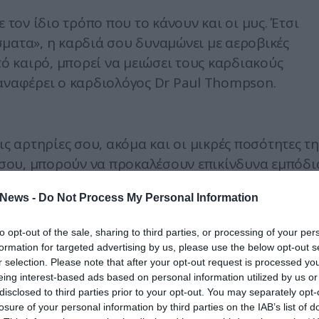
 τον ίδιο τρόπο που το κάνουν και οι μυς. Έτσι
σματα», η καρδιά σου δυναμώνει με αεροβικές
τό καιρό, μπορεί να μειώσει τους καρδιακούς
 αναφέρει ο καρδιολόγος Dr Paul Thompson.
ις αρτηρίες σου, ακόμα και οι μικρές ποσότητες τη
σου, μπορούν να προκαλέσουν επικίνδυνα εμπόδι
τα τοιχώματα των αγγείων. Οι καλύτεροι τρόποι γι
News -
Do Not Process My Personal Information
αμβάνουν τρία ποτήρια χυμό πορτοκαλιού την
παρακάτω) και απώλεια περίπου 5 κιλών, αν ανήκε
to opt-out of the sale, sharing to third parties, or processing of your per
 το αυτοκίνητο; Πήγαινε με γρήγορα βήματα να
formation for targeted advertising by us, please use the below opt-out s
άρε διάδρομο στο σπίτι (για να μη βαρεθείς βάλε κ
r selection. Please note that after your opt-out request is processed y
eing interest-based ads based on personal information utilized by us or
ολογίες να βάζεις το σώμα σου σε κίνηση!
disclosed to third parties prior to your opt-out. You may separately opt-
losure of your personal information by third parties on the IAB’s list of
ου πίεση, κάνε σεξ