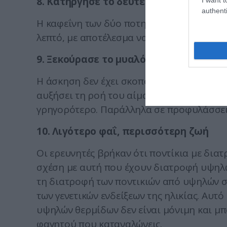
8. Κατήργησε το δεύτερο ποτήρι καφέ
authenti
Η καφεΐνη των δύο ποτηριών προσθέτει 
λεπτό, με αποτέλεσμα να γίνεσαι περισσότ
9. Ξεκούρασε το μυαλό σου
Η άσκηση δεν έχει σκοπό μόνο να σου πρ
αυξήσει τη ροή του αίματος και το οξυγό
γρηγορότερο. Παράλληλα σε προφυλάσσει 
10. Λιγότερο φαΐ, περισσότερη ζωή
Οι ερευνητές βρήκαν ότι ποντίκια με δι
σχέση με αυτή που έχουν διατροφή υψηλώ
τη διατροφή των ποντικιών από υψηλών 
των γενετικών ενδείξεων της ηλικίας. Αυτ
υψηλών θερμίδων δεν είναι μόνιμη και μπ
φαγητού που καταναλώνεις.