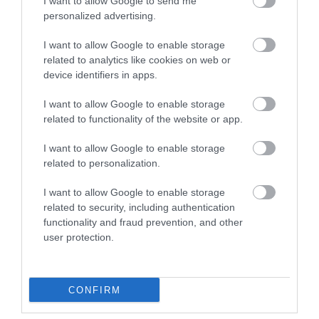
I want to allow Google to send me
ΔΗΜΟΦΙΛΗ
personalized advertising.
I want to allow Google to enable storage
related to analytics like cookies on web or
device identifiers in apps.
I want to allow Google to enable storage
related to functionality of the website or app.
I want to allow Google to enable storage
related to personalization.
ΥΓΕΙΑ
1
I want to allow Google to enable storage
Αυτό είναι το θαυματουργό έλαιο που
related to security, including authentication
προστατεύει από το Αλτχάιμερ
functionality and fraud prevention, and other
user protection.
CONFIRM