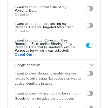
use your data for below specified purposes in below Google
consent section.
I want to opt-out of the Sale of my
Personal Data.
31.07.2026
03:06
Opted In
Ιατρικά μυστήρια που έμειναν ανεξήγητα
για δεκαετίες
I want to opt-out of processing my
Personal Data for Targeted Advertising.
Opted In
I want to opt-out of Collection, Use,
Retention, Sale, and/or Sharing of my
Personal Data that Is Unrelated with the
Purposes for which it was collected.
Opted Out
Google consents
I want to allow Google to enable storage
related to advertising like cookies on web or
31.07.2026
03:05
device identifiers in apps.
Το πιο επικίνδυνο δωμάτιο του σπιτιού –
Εκεί που κρύβεται ο μεγαλύτερος κίνδυνος
I want to allow my user data to be sent to
Google for online advertising purposes.