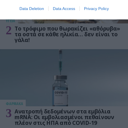
Data Deletion
Data Access
Privacy Policy
ΥΓΕΙΑ
2
Το τρόφιμο που θωρακίζει «αθόρυβα»
τα οστά σε κάθε ηλικία… δεν είναι το
γάλα!
ΦΑΡΜΑΚΑ
3
Ανατροπή δεδομένων στα εμβόλια
mRNA: Οι εμβολιασμένοι πεθαίνουν
πλέον στις ΗΠΑ από COVID-19