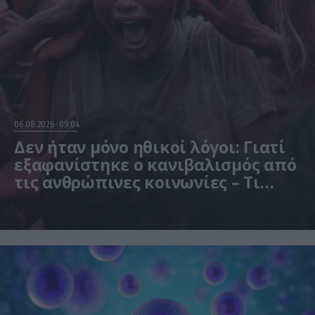
06.08.2026
09:04
Δεν ήταν μόνο ηθικοί λόγοι: Γιατί
εξαφανίστηκε ο κανιβαλισμός από
τις ανθρώπινες κοινωνίες – Τι
δείχνει νέα έρευνα
Η μελέτη βασίστηκε σε μαθηματικά μοντέλα