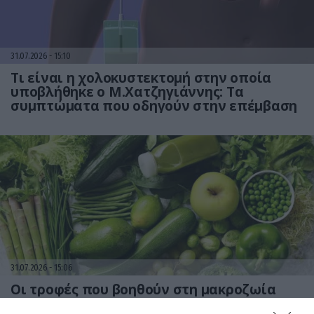
31.07.2026
15:10
Τι είναι η χολοκυστεκτομή στην οποία
υποβλήθηκε ο Μ.Χατζηγιάννης: Tα
συμπτώματα που οδηγούν στην επέμβαση
31.07.2026
15:06
Οι τροφές που βοηθούν στη μακροζωία