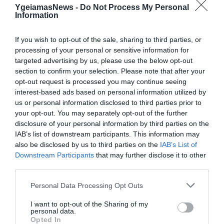
YgeiamasNews -
Do Not Process My Personal
Information
If you wish to opt-out of the sale, sharing to third parties, or
processing of your personal or sensitive information for
targeted advertising by us, please use the below opt-out
section to confirm your selection. Please note that after your
opt-out request is processed you may continue seeing
interest-based ads based on personal information utilized by
31.07.2026
15:05
us or personal information disclosed to third parties prior to
Το σύμπτωμα που εμφανίζεται τη νύχτα
your opt-out. You may separately opt-out of the further
και μπορεί να προειδοποιεί για
disclosure of your personal information by third parties on the
καρδιοπάθεια
IAB’s list of downstream participants. This information may
also be disclosed by us to third parties on the
IAB’s List of
Downstream Participants
that may further disclose it to other
third parties.
Please note that this website/app uses one or more Google
Personal Data Processing Opt Outs
services and may gather and store information including but
not limited to your visit or usage behaviour. You may click to
I want to opt-out of the Sharing of my
personal data.
grant or deny consent to Google and its third-party tags to
Opted In