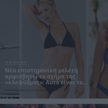
06.08.2026
15:04
Νέα επιστημονική μελέτη
αμφισβητεί το σχήμα της
«κλεψύδρας»: Αυτό είναι το
«ιδανικό» γυναικείο σώμα
Ποια αναλογία συγκέντρωσε τις υψηλότερες βαθμολογίες