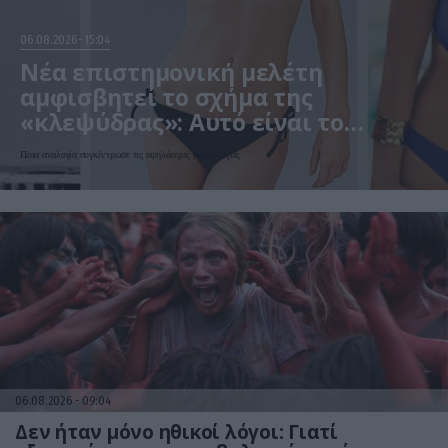
06.08.2026
15:04
Νέα επιστημονική μελέτη
αμφισβητεί το σχήμα της
«κλεψύδρας»: Αυτό είναι το
«ιδανικό» γυναικείο σώμα
Ποια αναλογία συγκέντρωσε τις υψηλότερες βαθμολογίες
06.08.2026
09:04
Δεν ήταν μόνο ηθικοί λόγοι: Γιατί