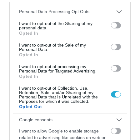
του οργανισμού & των μυών
Please note that this website/app uses one or more Google
Personal Data Processing Opt Outs
services and may gather and store information including but
not limited to your visit or usage behaviour. You may click to
I want to opt-out of the Sharing of my
personal data.
grant or deny consent to Google and its third-party tags to
Opted In
use your data for below specified purposes in below Google
consent section.
I want to opt-out of the Sale of my
Personal Data.
Opted In
I want to opt-out of processing my
Personal Data for Targeted Advertising.
24.01.2026
17:45
Opted In
S-CURVE: Η «μαγική» κρέμα που
I want to opt-out of Collection, Use,
μεταμορφώνει τους γλουτούς σας –
Retention, Sale, and/or Sharing of my
Μεταμορφωθείτε και λάμψτε μέσα στις
Personal Data that Is Unrelated with the
Purposes for which it was collected.
γιορτές!
Opted Out
Google consents
I want to allow Google to enable storage
related to advertising like cookies on web or