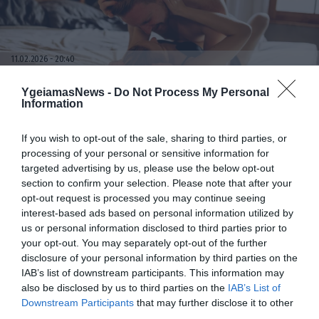
11.02.2026
20:40
VIP WITH CHOCOLATΕ: Η Premium επιλογή
YgeiamasNews -
Do Not Process My Personal
για άντρες που θέλουν φυσική υπεροχή
Information
και ανεβασμένη λίμπιντο
If you wish to opt-out of the sale, sharing to third parties, or
processing of your personal or sensitive information for
targeted advertising by us, please use the below opt-out
section to confirm your selection. Please note that after your
opt-out request is processed you may continue seeing
interest-based ads based on personal information utilized by
us or personal information disclosed to third parties prior to
your opt-out. You may separately opt-out of the further
disclosure of your personal information by third parties on the
IAB’s list of downstream participants. This information may
11.02.2026
17:25
also be disclosed by us to third parties on the
IAB’s List of
Support Immune Protein: Η φυτική λύση για
Downstream Participants
that may further disclose it to other
ενίσχυση του ανοσοποιητικού και τόνωση
third parties.