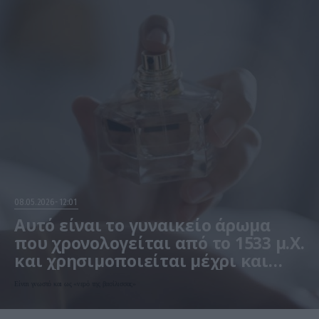
08.05.2026
12:01
Αυτό είναι το γυναικείο άρωμα
που χρονολογείται από το 1533 μ.Χ.
και χρησιμοποιείται μέχρι και
σήμερα! (φωτο)
Είναι γνωστό και ως «νερό της βασίλισσας»