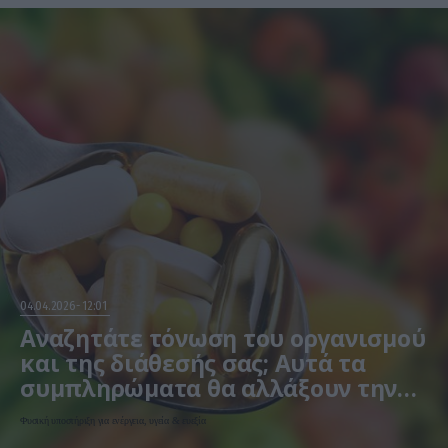
04.04.2026
12:01
Αναζητάτε τόνωση του οργανισμού
και της διάθεσής σας; Αυτά τα
συμπληρώματα θα αλλάξουν την
καθημερινότητά σας!
Φυσική υποστήριξη για ενέργεια, υγεία & ευεξία