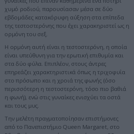
γυναίκες που έπιναν καθημερινά ένα ποτήρι
χυμό ροδιού, παρουσίασαν μέσα σε δύο
εβδομάδες κατακόρυφη αύξηση στα επίπεδα
της τεστοστερόνης που έχει χαρακηριστεί ως η
ορμόνη του σεξ.
Η ορμόνη αυτή είναι η τεστοστερόνη, η οποία
είναι υπεύθυνη για την ερωτική επιθυμία και
στα δύο φύλα. Επιπλέον, στους άντρες
επηρεάζει χαρακτηριστικά όπως η τριχοφυΐα
στο πρόσωπο και η χροιά της φωνής (όσο
περισσότερη η τεστοστερόνη, τόσο πιο βαθιά
η φωνή), ενώ στις γυναίκες ενισχύει τα οστά
και τους μυς.
Την μελέτη πραγματοποίησαν επιστήμονες
από το Πανεπιστήμιο Queen Margaret, στο