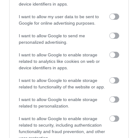
device identifiers in apps.
I want to allow my user data to be sent to
Google for online advertising purposes.
24.01.2026
14:45
I want to allow Google to send me
Ρυθμίστε φυσικά το σάκχαρο και
personalized advertising.
προστατέψτε τον προστάτη σας με τα
απαραίτητα συμπληρώματα για την
I want to allow Google to enable storage
ανδρική υγεία!
related to analytics like cookies on web or
device identifiers in apps.
ΔΗΜΟΦΙΛΗ
I want to allow Google to enable storage
related to functionality of the website or app.
I want to allow Google to enable storage
related to personalization.
I want to allow Google to enable storage
related to security, including authentication
functionality and fraud prevention, and other
user protection.