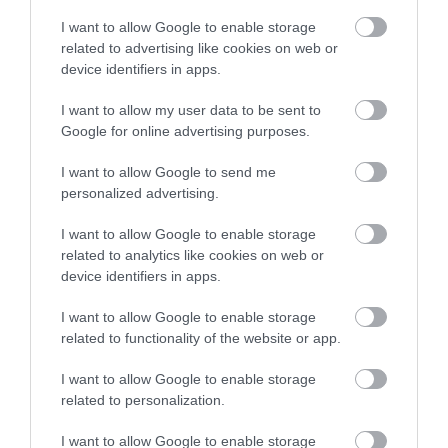
I want to allow Google to enable storage
related to advertising like cookies on web or
device identifiers in apps.
31.05.2026
21:01
I want to allow my user data to be sent to
Gareth Williams: Οι βόλτες με ποδήλατο του
Google for online advertising purposes.
33χρονου πατέρα και της μικρής του κόρης
έγιναν θέμα στο BBC (βίντεο)
I want to allow Google to send me
personalized advertising.
I want to allow Google to enable storage
related to analytics like cookies on web or
device identifiers in apps.
I want to allow Google to enable storage
related to functionality of the website or app.
I want to allow Google to enable storage
related to personalization.
29.05.2026
00:01
Πανελλήνιες 2026: Πώς οι γονείς μπορούν
I want to allow Google to enable storage