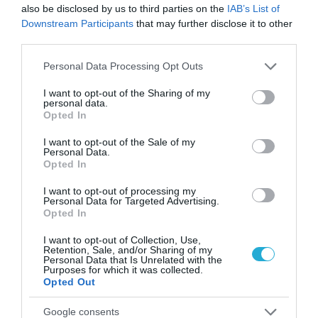
TikTok
also be disclosed by us to third parties on the
IAB’s List of
Downstream Participants
that may further disclose it to other
third parties.
Please note that this website/app uses one or more Google
Personal Data Processing Opt Outs
services and may gather and store information including but
not limited to your visit or usage behaviour. You may click to
I want to opt-out of the Sharing of my
personal data.
grant or deny consent to Google and its third-party tags to
Opted In
use your data for below specified purposes in below Google
consent section.
I want to opt-out of the Sale of my
Personal Data.
Opted In
07.06.2026
18:01
I want to opt-out of processing my
Mωρό σε πτήση κοιτά με «κατανυκτικό»
Personal Data for Targeted Advertising.
ύφος άνδρα που του κάνει γκριμάτσες –
Opted In
Δείτε το βίντεο
I want to opt-out of Collection, Use,
Retention, Sale, and/or Sharing of my
Personal Data that Is Unrelated with the
Purposes for which it was collected.
Opted Out
Google consents