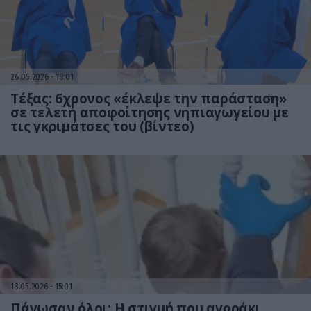
26.05.2026
18:01
Τέξας: 6χρονος «έκλεψε την παράσταση»
σε τελετή αποφοίτησης νηπιαγωγείου με
τις γκριμάτσες του (βίντεο)
18.05.2026
15:01
Πάγωσαν όλοι: Η στιγμή που αγοράκι