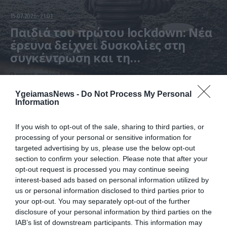
15.07.2026
21:01
Παιδιά του πρώτου lockdown: Νέα
έρευνα δείχνει δυσκολίες στη
συγκέντρωση και τη
συναισθηματική διαχείριση
Οι ερευνητές αναφέρουν ότι τα συγκεκριμένα παιδιά έζησαν ένα ιδιαίτερα διαφορετικό πρώτο έτος ζωής
YgeiamasNews -
Do Not Process My Personal
Information
If you wish to opt-out of the sale, sharing to third parties, or
processing of your personal or sensitive information for
targeted advertising by us, please use the below opt-out
section to confirm your selection. Please note that after your
opt-out request is processed you may continue seeing
interest-based ads based on personal information utilized by
us or personal information disclosed to third parties prior to
22.06.2026
15:01
your opt-out. You may separately opt-out of the further
disclosure of your personal information by third parties on the
Social Media και αυτοκτονίες ανηλίκων: Οι
IAB’s list of downstream participants. This information may
γονείς στρέφονται μαζικά κατά Meta και