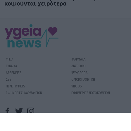
κοιμούνται χειρότερα
ΥΓΕΙΑ
ΦΑΡΜΑΚΑ
ΓΥΝΑΙΚΑ
ΔΙΑΤΡΟΦΗ
ΑΣΘΕΝΕΙΕΣ
ΨΥΧΟΛΟΓΙΑ
ΣΕΞ
ΟΜΟΙΟΠΑΘΗΤΙΚΗ
HEALTHY PETS
VIDEOS
ΕΦΗΜΕΡΙΕΣ ΦΑΡΜΑΚΕΙΩΝ
ΕΦΗΜΕΡΙΕΣ ΝΟΣΟΚΟΜΕΙΩΝ
COPYRIGHT 2020 | YGEIAMASNEWS.GR
ΟΡΟΙ ΧΡΗΣΗΣ