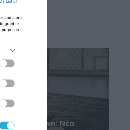
B’s List of
er and store
to grant or
ed purposes
ώτου lockdown: Νέα