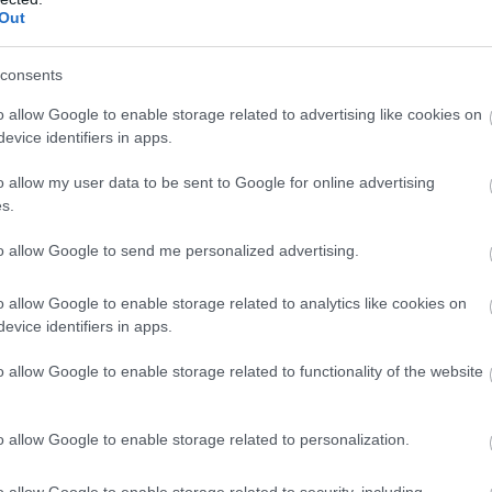
ό εξαγωγή
έρευνα δείχνε
Out
είτε βίντεο
συγκέντρωση 
διαχείριση
consents
Οι ερευνητές αναφέρουν ότι τα συγκεκριμένα παι
o allow Google to enable storage related to advertising like cookies on
evice identifiers in apps.
o allow my user data to be sent to Google for online advertising
s.
to allow Google to send me personalized advertising.
o allow Google to enable storage related to analytics like cookies on
evice identifiers in apps.
6
18:01
31.05.2026
21:01
o allow Google to enable storage related to functionality of the website
 σε πτήση κοιτά με
Gareth Williams: Οι 
ανυκτικό» ύφος
με ποδήλατο του
 που του κάνει
33χρονου πατέρα κα
o allow Google to enable storage related to personalization.
άτσες – Δείτε το
μικρής του κόρης έγ
ο
θέμα στο BBC (βίντε
o allow Google to enable storage related to security, including