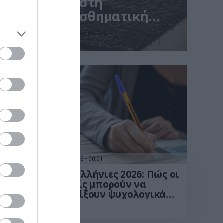
ι δυσκολίες στη
και τη συναισθηματική
διά έζησαν ένα ιδιαίτερα διαφορετικό πρώτο έτος ζωής
29.05.2026
00:01
βόλτες
Πανελλήνιες 2026: Πώς οι
γονείς μπορούν να
ι της
στηρίξουν ψυχολογικά
ιναν
τους υποψηφίους – Τι δεν
ο)
πρέπει να λένε