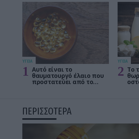
ΥΓΕΙΑ
ΥΓΕΙΑ
1
2
Αυτό είναι το
Το 
θαυματουργό έλαιο που
θωρ
προστατεύει από το
οστ
Αλτχάιμερ
δεν
ΠΕΡΙΣΣΟΤΕΡΑ