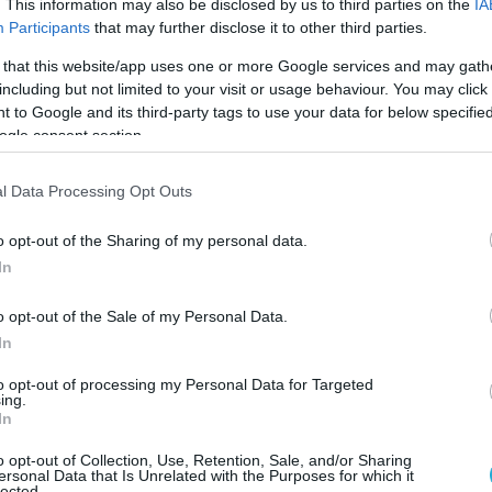
. This information may also be disclosed by us to third parties on the
IA
Participants
that may further disclose it to other third parties.
 that this website/app uses one or more Google services and may gath
including but not limited to your visit or usage behaviour. You may click 
 to Google and its third-party tags to use your data for below specifi
ogle consent section.
l Data Processing Opt Outs
o opt-out of the Sharing of my personal data.
In
o opt-out of the Sale of my Personal Data.
In
to opt-out of processing my Personal Data for Targeted
ing.
In
15.07.2026
21:01
αση παιδιού σε
Παιδιά του πρ
o opt-out of Collection, Use, Retention, Sale, and/or Sharing
ersonal Data that Is Unrelated with the Purposes for which it
lected.