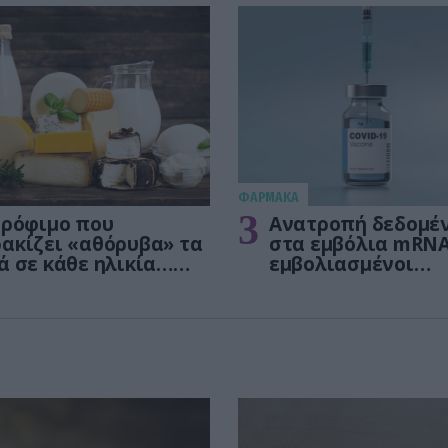
ΦΑΡΜΑΚΑ
3
τρόφιμο που
Ανατροπή δεδομέ
ακίζει «αθόρυβα» τα
στα εμβόλια mRNA
ά σε κάθε ηλικία…
εμβολιασμένοι
 είναι το γάλα!
πεθαίνουν πλέον 
ΗΠΑ από COVID-19