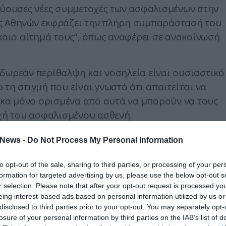
σχύουσες νέες συμμετοχές των ασφαλισμένων
στην
ος Αθηνών εκφράζει την πλήρη συμπαράστασή του
ίκαιο αίτημά τους”, όπως αναφέρει σε ανακοίνωσή
 δωρεάν περίθαλψη και νοσηλεία είναι ουσιαστικό
τη στιγμή που είναι γνωστό ότι απαιτείται να
κα μόνο ορισμένα από αυτά να μπορούν να τους
ή του ασφαλισμένου ασθενή.
ην αγορά των υπόλοιπων φαρμάκων τους, είναι
News -
Do Not Process My Personal Information
υγκεκριμένων ασθενών, γεγονός που θέτει την Υγεί
to opt-out of the sale, sharing to third parties, or processing of your per
formation for targeted advertising by us, please use the below opt-out s
εκριμένων ασθενών είναι υποχρέωση της Πολιτείας
r selection. Please note that after your opt-out request is processed y
eing interest-based ads based on personal information utilized by us or
εώρηση των συγκεκριμένων φαρμακευτικών καταλόγ
disclosed to third parties prior to your opt-out. You may separately opt-
ουν οι γιατροί.
losure of your personal information by third parties on the IAB’s list of