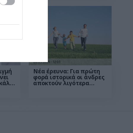
08.05.2026
12:01
ιγμή
Νέα έρευνα: Για πρώτη
νει
φορά ιστορικά οι άνδρες
σκάλα
αποκτούν λιγότερα
άσωση
παιδιά από τις γυναίκες