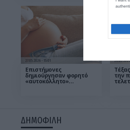
authenti
27.05.2026
15:01
26.05.202
Επιστήμονες
Τέξας
δημιούργησαν φορητό
την 
«αυτοκόλλητο»
τελε
υπερήχων για συνεχή
νηπια
παρακολούθηση του
γκριμ
εμβρύου
ΔΗΜΟΦΙΛΗ