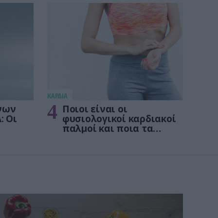
KΑΡΔΙΑ
4
νων
Ποιοι είναι οι
: Οι
φυσιολογικοί καρδιακοί
παλμοί και ποια τα
στις
επικίνδυνα όρια – Πότε
πρέπει να ανησυχήσετε