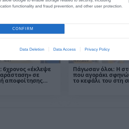
cation functionality and fraud prevention, and other user protection.
CONFIRM
Data Deletion
Data Access
Privacy Policy
6
18:01
18.05.2026
15:01
: 6χρονος «έκλεψε
Πάγωσαν όλοι: Η στ
παράσταση» σε
που αγοράκι σφηνώ
τή αποφοίτησης
το κεφάλι του στη 
γωγείου με τις
και η δραματική δι
άτσες του (βίντεο)
(βίντεο)