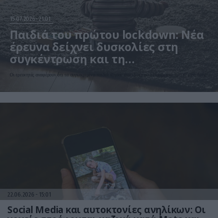
15.07.2026
21:01
Παιδιά του πρώτου lockdown: Νέα
έρευνα δείχνει δυσκολίες στη
συγκέντρωση και τη
συναισθηματική διαχείριση
Οι ερευνητές αναφέρουν ότι τα συγκεκριμένα παιδιά έζησαν ένα ιδιαίτερα διαφορετικό πρώτο έτος ζωής
22.06.2026
15:01
Social Media και αυτοκτονίες ανηλίκων: Οι