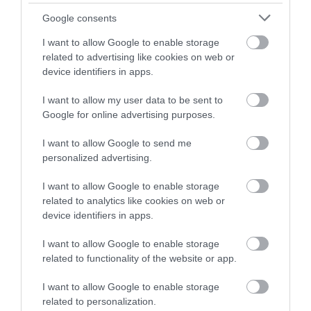
Google consents
I want to allow Google to enable storage
related to advertising like cookies on web or
device identifiers in apps.
26.05.2026
18:01
I want to allow my user data to be sent to
Τέξας: 6χρονος «έκλεψε την παράσταση»
σε τελετή αποφοίτησης νηπιαγωγείου με
Google for online advertising purposes.
τις γκριμάτσες του (βίντεο)
I want to allow Google to send me
personalized advertising.
I want to allow Google to enable storage
related to analytics like cookies on web or
device identifiers in apps.
I want to allow Google to enable storage
related to functionality of the website or app.
I want to allow Google to enable storage
18.05.2026
15:01
related to personalization.