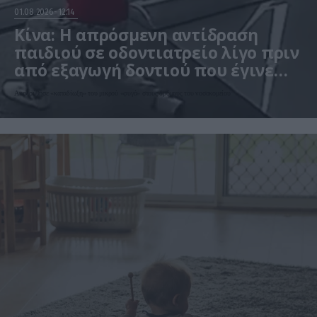
01.08.2026
12:14
Κίνα: Η απρόσμενη αντίδραση
παιδιού σε οδοντιατρείο λίγο πριν
από εξαγωγή δοντιού που έγινε
viral – Δείτε βίντεο
Ακολούθησε «καταδίωξη» του μικρού «φυγά» στους δρόμους του νοσοκομείου