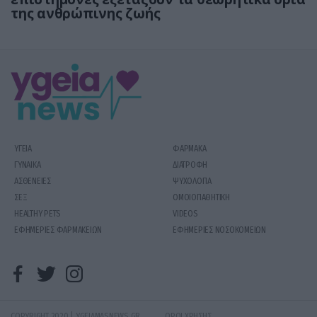
της ανθρώπινης ζωής
ΥΓΕΙΑ
ΦΑΡΜΑΚΑ
ΓΥΝΑΙΚΑ
ΔΙΑΤΡΟΦΗ
ΑΣΘΕΝΕΙΕΣ
ΨΥΧΟΛΟΓΙΑ
ΣΕΞ
ΟΜΟΙΟΠΑΘΗΤΙΚΗ
HEALTHY PETS
VIDEOS
ΕΦΗΜΕΡΙΕΣ ΦΑΡΜΑΚΕΙΩΝ
ΕΦΗΜΕΡΙΕΣ ΝΟΣΟΚΟΜΕΙΩΝ
COPYRIGHT 2020 | YGEIAMASNEWS.GR
ΟΡΟΙ ΧΡΗΣΗΣ