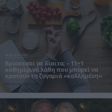
08.08.2026
21:05
Βρίσκεσαι σε δίαιτα; – 11+1
καθημερινά λάθη που μπορεί να
κρατούν τη ζυγαριά «κολλημένη»
Ποιες είναι οι συχνότερες «παγίδες»