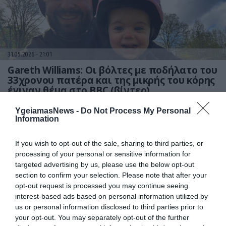
31.05.2026
21:01
Gareth Williams: Οι βόλτες με ποδήλατο του
33χρονου πατέρα και της μικρής του κόρης
έγιναν θέμα στο BBC (βίντεο)
YgeiamasNews -
Do Not Process My Personal
Information
If you wish to opt-out of the sale, sharing to third parties, or
processing of your personal or sensitive information for
targeted advertising by us, please use the below opt-out
section to confirm your selection. Please note that after your
opt-out request is processed you may continue seeing
interest-based ads based on personal information utilized by
us or personal information disclosed to third parties prior to
29.05.2026
00:01
your opt-out. You may separately opt-out of the further
Πανελλήνιες 2026: Πώς οι γονείς μπορούν