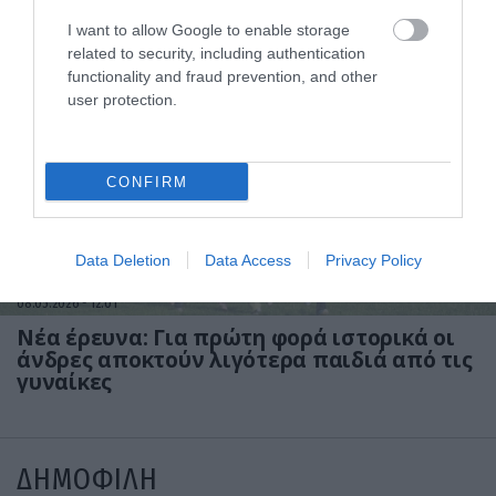
Πάγωσαν όλοι: Η στιγμή που αγοράκι
σφηνώνει το κεφάλι του στη σκάλα και η
I want to allow Google to enable storage
δραματική διάσωση (βίντεο)
related to security, including authentication
functionality and fraud prevention, and other
user protection.
CONFIRM
Data Deletion
Data Access
Privacy Policy
08.05.2026
12:01
Νέα έρευνα: Για πρώτη φορά ιστορικά οι
άνδρες αποκτούν λιγότερα παιδιά από τις
γυναίκες
ΔΗΜΟΦΙΛΗ