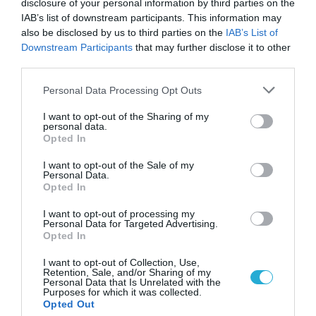
disclosure of your personal information by third parties on the
να στηρίξουν ψυχολογικά τους
IAB’s list of downstream participants. This information may
υποψηφίους – Τι δεν πρέπει να λένε
also be disclosed by us to third parties on the
IAB’s List of
Downstream Participants
that may further disclose it to other
third parties.
Please note that this website/app uses one or more Google
Personal Data Processing Opt Outs
services and may gather and store information including but
not limited to your visit or usage behaviour. You may click to
I want to opt-out of the Sharing of my
personal data.
grant or deny consent to Google and its third-party tags to
Opted In
use your data for below specified purposes in below Google
consent section.
I want to opt-out of the Sale of my
Personal Data.
27.05.2026
15:01
Opted In
Επιστήμονες δημιούργησαν φορητό
I want to opt-out of processing my
«αυτοκόλλητο» υπερήχων για συνεχή
Personal Data for Targeted Advertising.
παρακολούθηση του εμβρύου
Opted In
I want to opt-out of Collection, Use,
Retention, Sale, and/or Sharing of my
Personal Data that Is Unrelated with the
Purposes for which it was collected.
Opted Out