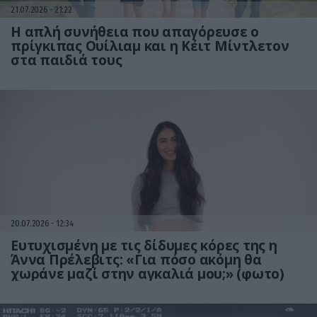
21.07.2026
21:22
Η απλή συνήθεια που απαγόρευσε ο
πρίγκιπας Ουίλιαμ και η Κέιτ Μίντλετον
στα παιδιά τους
20.07.2026
12:34
Ευτυχισμένη με τις δίδυμες κόρες της η
Άννα Πρέλεβιτς: «Για πόσο ακόμη θα
χωράνε μαζί στην αγκαλιά μου;» (φωτο)