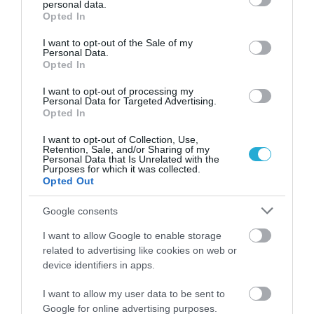
personal data.
grant or deny consent to Google and its third-party tags to
Opted In
use your data for below specified purposes in below Google
29.06.2026
15:01
consent section.
Ούλρικα Τζόνσον: Η γνωστή
I want to opt-out of the Sale of my
Personal Data.
παρουσιάστρια ήρθε στην Ελλάδα & έδειξε
Opted In
τι της έκανε ο ήλιος – «Με κατέστρεψε»
(βίντεο)
I want to opt-out of processing my
Personal Data for Targeted Advertising.
Opted In
I want to opt-out of Collection, Use,
Retention, Sale, and/or Sharing of my
Personal Data that Is Unrelated with the
Purposes for which it was collected.
Opted Out
Google consents
I want to allow Google to enable storage
22.06.2026
15:01
related to advertising like cookies on web or
Social Media και αυτοκτονίες ανηλίκων: Οι
device identifiers in apps.
γονείς στρέφονται μαζικά κατά Meta και
TikTok
I want to allow my user data to be sent to
Google for online advertising purposes.