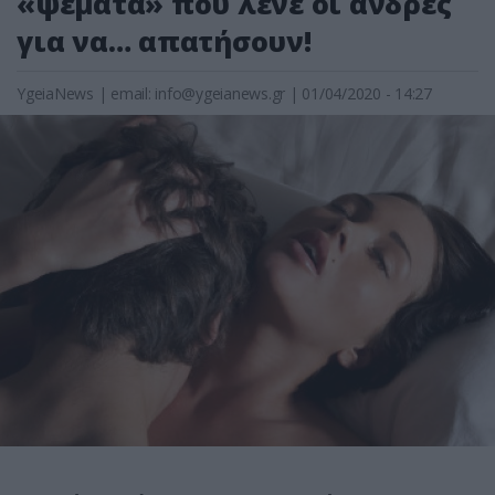
«ψέματα» που λένε οι άνδρες
για να… απατήσουν!
YgeiaNews
|
email:
info@ygeianews.gr
| 01/04/2020 - 14:27