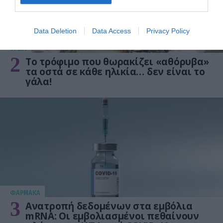
Data Deletion
Data Access
Privacy Policy
ΥΓΕΙΑ
2
Το τρόφιμο που θωρακίζει «αθόρυβα»
τα οστά σε κάθε ηλικία… δεν είναι το
γάλα!
ΦΑΡΜΑΚΑ
3
Ανατροπή δεδομένων στα εμβόλια
mRNA: Οι εμβολιασμένοι πεθαίνουν