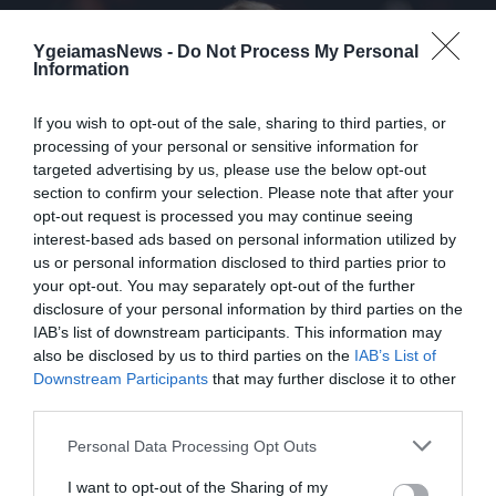
YgeiamasNews -
Do Not Process My Personal
Information
If you wish to opt-out of the sale, sharing to third parties, or
processing of your personal or sensitive information for
targeted advertising by us, please use the below opt-out
section to confirm your selection. Please note that after your
04.07.2026
12:01
opt-out request is processed you may continue seeing
Φωτογραφία: Η αλλαγή στο look της Έμα
interest-based ads based on personal information utilized by
Στόουν δεν πέρασε απαρατήρητη –
us or personal information disclosed to third parties prior to
«Δείχνει 10 χρόνια νεότερη» γράφουν στα
your opt-out. You may separately opt-out of the further
ΜΚΔ
disclosure of your personal information by third parties on the
IAB’s list of downstream participants. This information may
also be disclosed by us to third parties on the
IAB’s List of
Downstream Participants
that may further disclose it to other
third parties.
Please note that this website/app uses one or more Google
Personal Data Processing Opt Outs
services and may gather and store information including but
not limited to your visit or usage behaviour. You may click to
I want to opt-out of the Sharing of my