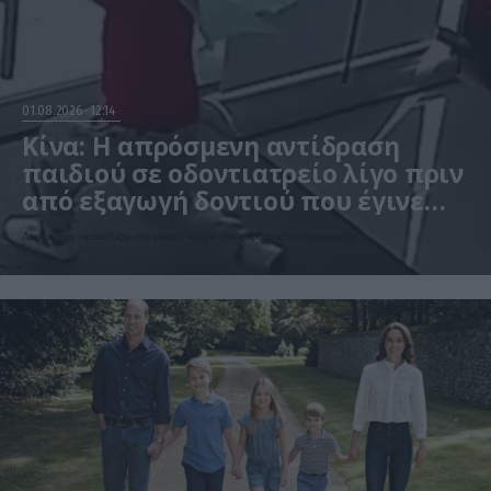
01.08.2026
12:14
Κίνα: Η απρόσμενη αντίδραση
παιδιού σε οδοντιατρείο λίγο πριν
από εξαγωγή δοντιού που έγινε
viral – Δείτε βίντεο
Ακολούθησε «καταδίωξη» του μικρού «φυγά» στους δρόμους του νοσοκομείου