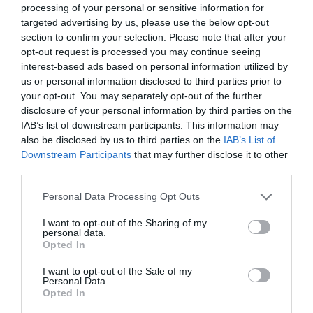
EMA το 2025 – Ποιες ασθένειες αφορούν
processing of your personal or sensitive information for
targeted advertising by us, please use the below opt-out
section to confirm your selection. Please note that after your
opt-out request is processed you may continue seeing
interest-based ads based on personal information utilized by
us or personal information disclosed to third parties prior to
your opt-out. You may separately opt-out of the further
disclosure of your personal information by third parties on the
IAB’s list of downstream participants. This information may
also be disclosed by us to third parties on the
IAB’s List of
Downstream Participants
that may further disclose it to other
13.06.2026
18:01
third parties.
Vepdegestrant: Το νέο φάρμακο για τον
Please note that this website/app uses one or more Google
Personal Data Processing Opt Outs
καρκίνο του μαστού που «αναγκάζει» τα
services and may gather and store information including but
καρκινικά κύτταρα να αυτοκαταστραφούν
not limited to your visit or usage behaviour. You may click to
I want to opt-out of the Sharing of my
personal data.
grant or deny consent to Google and its third-party tags to
Opted In
use your data for below specified purposes in below Google
consent section.
I want to opt-out of the Sale of my
Personal Data.
Opted In