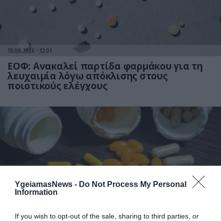
18.06.2026
12:01
ΕΟΦ: Ανακαλεί παρτίδα φαρμάκου για τη
λευχαιμία λόγω απόκλισης στους
ποιοτικούς ελέγχους
YgeiamasNews -
Do Not Process My Personal
Information
17.06.2026
12:01
104 νέα φάρμακα έλαβαν έγκριση από τον
If you wish to opt-out of the sale, sharing to third parties, or