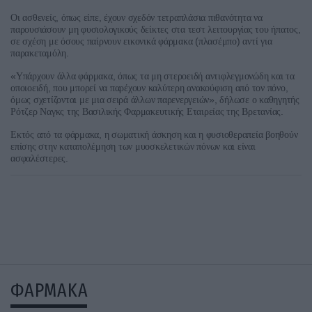
,
,
Οι
ασθενείς
όπως
είπε
έχουν
σχεδόν
τετραπλάσια
πιθανότητα
να
,
παρουσιάσουν
μη
φυσιολογικούς
δείκτες
στα
τεστ
λειτουργίας
του
ήπατος
(
)
σε
σχέση
με
όσους
παίρνουν
εικονικά
φάρμακα
πλασέμπο
αντί
για
.
παρακεταμόλη
«
,
Υπάρχουν
άλλα
φάρμακα
όπως
τα
μη
στεροειδή
αντιφλεγμονώδη
και
τα
,
,
οποιοειδή
που
μπορεί
να
παρέχουν
καλύτερη
ανακούφιση
από
τον
πόνο
»,
όμως
σχετίζονται
με
μια
σειρά
άλλων
παρενεργειών
δήλωσε
ο
καθηγητής
.
Ρότζερ
Ναγκς
της
Βασιλικής
Φαρμακευτικής
Εταιρείας
της
Βρετανίας
,
Εκτός
από
τα
φάρμακα
η
σωματική
άσκηση
και
η
φυσιοθεραπεία
βοηθούν
επίσης
στην
καταπολέμηση
των
μυοσκελετικών
πόνων
και
είναι
.
ασφαλέστερες
ΦΑΡΜΑΚΑ