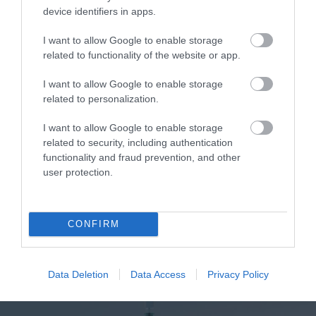
device identifiers in apps.
ΥΓΕΙΑ
1
Αυτό είναι το θαυματουργό έλαιο που
I want to allow Google to enable storage
προστατεύει από το Αλτχάιμερ
related to functionality of the website or app.
I want to allow Google to enable storage
related to personalization.
I want to allow Google to enable storage
related to security, including authentication
functionality and fraud prevention, and other
user protection.
ΥΓΕΙΑ
CONFIRM
2
Το τρόφιμο που θωρακίζει «αθόρυβα»
τα οστά σε κάθε ηλικία… δεν είναι το
γάλα!
Data Deletion
Data Access
Privacy Policy