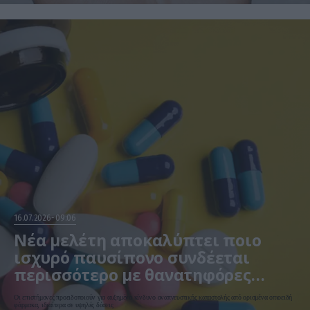
16.07.2026
09:06
Νέα μελέτη αποκαλύπτει ποιο
ισχυρό παυσίπονο συνδέεται
περισσότερο με θανατηφόρες
επιπλοκές
Οι επιστήμονες προειδοποιούν για αυξημένο κίνδυνο αναπνευστικής καταστολής από ορισμένα οπιοειδή
φάρμακα, ιδιαίτερα σε υψηλές δόσεις