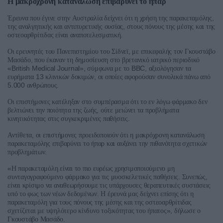
Η
μακρόχρονη
κατανάλωση
επιβαρύνει
το
ήπαρ
,
Έρευνα
που
έγινε
στην
Αυστραλία
δείχνει
ότι
η
χρήση
της
παρακεταμόλης
,
της
αναλγητικής
και
αντιπυρετικής
ουσίας
στους
πόνους
της
μέσης
και
της
.
οστεοαρθρίτιδας
είναι
αναποτελεσματική
,
Οι
ερευνητές
του
Πανεπιστημίου
του
Σίδνεϊ
με
επικεφαλής
τον
Γκουστάβο
,
Μασάδο
που
έκαναν
τη
δημοσίευση
στο
βρετανικό
ιατρικό
περιοδικό
«British Medical Journal»,
BBC,
σύμφωνα
με
το
αξιολόγησαν
τα
13
,
ευρήματα
κλινικών
δοκιμών
οι
οποίες
αφορούσαν
συνολικά
πάνω
από
5.000
.
ανθρώπους
Οι
επιστήμονες
κατέληξαν
στο
συμπέρασμα
ότι
το
εν
λόγω
φάρμακο
δεν
,
βελτιώνει
την
ποιότητα
της
ζωής
ούτε
μειώνει
τα
προβλήματα
.
κινητικότητας
στις
συγκεκριμένες
παθήσεις
,
Αντίθετα
οι
επιστήμονες
προειδοποιούν
ότι
η
μακρόχρονη
κατανάλωση
παρακεταμόλης
επιβαρύνει
το
ήπαρ
και
αυξάνει
την
πιθανότητα
σχετικών
.
προβλημάτων
«
Η
παρακεταμόλη
είναι
το
πιο
ευρέως
χρησιμοποιούμενο
μη
.
,
συνταγογραφούμενο
φάρμακο
για
τις
μυοσκελετικές
παθήσεις
Συνεπώς
είναι
κρίσιμο
να
αναθεωρήσουμε
τις
υπάρχουσες
θεραπευτικές
συστάσεις
.
υπό
το
φως
των
νέων
δεδομένων
Η
έρευνά
μας
δείχνει
επίσης
ότι
η
παρακεταμόλη
για
τους
πόνους
της
μέσης
και
της
οστεοαρθρίτιδας
»,
σχετίζεται
με
υψηλότερο
κίνδυνο
τοξικότητας
του
ήπατος
δήλωσε
ο
.
Γκουστάβο
Μασάδο