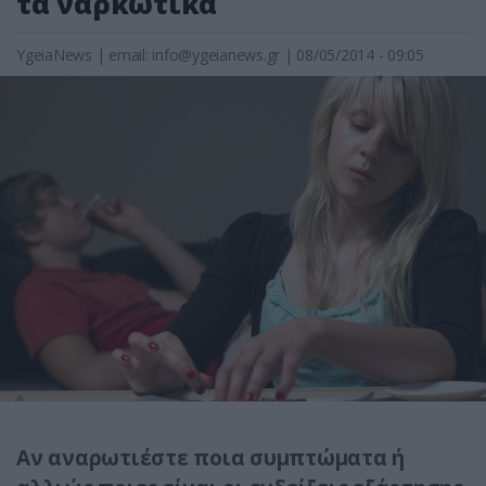
τα ναρκωτικά
YgeiaNews
|
email:
info@ygeianews.gr
| 08/05/2014 - 09:05
Αν αναρωτιέστε ποια συμπτώματα ή