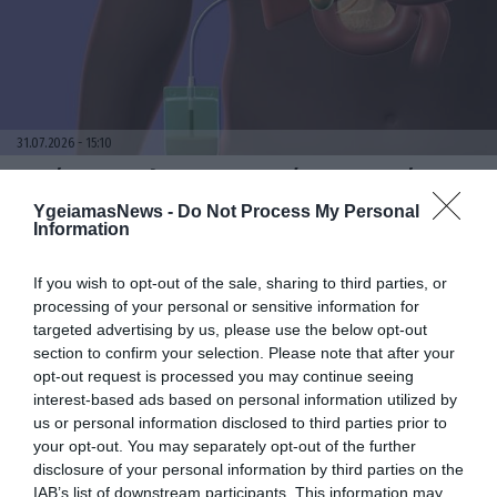
31.07.2026
15:10
Τι είναι η χολοκυστεκτομή στην οποία
υποβλήθηκε ο Μ.Χατζηγιάννης: Tα
YgeiamasNews -
Do Not Process My Personal
συμπτώματα που οδηγούν στην επέμβαση
Information
If you wish to opt-out of the sale, sharing to third parties, or
processing of your personal or sensitive information for
targeted advertising by us, please use the below opt-out
section to confirm your selection. Please note that after your
opt-out request is processed you may continue seeing
interest-based ads based on personal information utilized by
us or personal information disclosed to third parties prior to
your opt-out. You may separately opt-out of the further
disclosure of your personal information by third parties on the
31.07.2026
15:06
IAB’s list of downstream participants. This information may