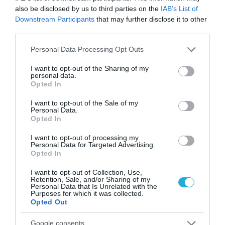
Οι τροφές που βοηθούν στη μακροζωία
also be disclosed by us to third parties on the
IAB’s List of
Downstream Participants
that may further disclose it to other
third parties.
Please note that this website/app uses one or more Google
Personal Data Processing Opt Outs
services and may gather and store information including but
not limited to your visit or usage behaviour. You may click to
I want to opt-out of the Sharing of my
personal data.
grant or deny consent to Google and its third-party tags to
Opted In
use your data for below specified purposes in below Google
consent section.
I want to opt-out of the Sale of my
Personal Data.
Opted In
31.07.2026
15:05
Το σύμπτωμα που εμφανίζεται τη νύχτα
I want to opt-out of processing my
Personal Data for Targeted Advertising.
και μπορεί να προειδοποιεί για
Opted In
καρδιοπάθεια
I want to opt-out of Collection, Use,
Retention, Sale, and/or Sharing of my
Personal Data that Is Unrelated with the
Purposes for which it was collected.
Opted Out
Google consents