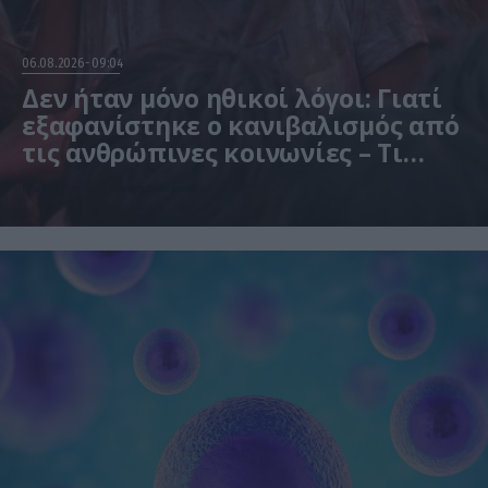
06.08.2026
09:04
Δεν ήταν μόνο ηθικοί λόγοι: Γιατί
εξαφανίστηκε ο κανιβαλισμός από
τις ανθρώπινες κοινωνίες – Τι
δείχνει νέα έρευνα
Η μελέτη βασίστηκε σε μαθηματικά μοντέλα