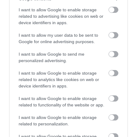
I want to allow Google to enable storage
related to advertising like cookies on web or
device identifiers in apps.
31.07.2026
03:06
I want to allow my user data to be sent to
Ιατρικά μυστήρια που έμειναν ανεξήγητα
Google for online advertising purposes.
για δεκαετίες
I want to allow Google to send me
personalized advertising.
I want to allow Google to enable storage
related to analytics like cookies on web or
device identifiers in apps.
I want to allow Google to enable storage
related to functionality of the website or app.
31.07.2026
03:05
I want to allow Google to enable storage
related to personalization.
Το πιο επικίνδυνο δωμάτιο του σπιτιού –
Εκεί που κρύβεται ο μεγαλύτερος κίνδυνος
I want to allow Google to enable storage