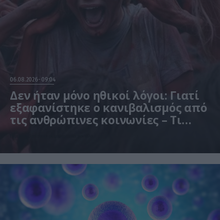
06.08.2026
09:04
Δεν ήταν μόνο ηθικοί λόγοι: Γιατί
εξαφανίστηκε ο κανιβαλισμός από
τις ανθρώπινες κοινωνίες – Τι
δείχνει νέα έρευνα
Η μελέτη βασίστηκε σε μαθηματικά μοντέλα