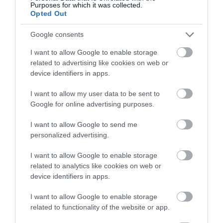
Purposes for which it was collected.
Opted Out
13.06.2026
18:01
Google consents
Vepdegestrant: Το νέο φάρμακο για τον
I want to allow Google to enable storage
καρκίνο του μαστού που «αναγκάζει» τα
καρκινικά κύτταρα να αυτοκαταστραφούν
related to advertising like cookies on web or
device identifiers in apps.
I want to allow my user data to be sent to
Google for online advertising purposes.
I want to allow Google to send me
personalized advertising.
I want to allow Google to enable storage
related to analytics like cookies on web or
device identifiers in apps.
07.06.2026
12:01
Σπουδαίο ιατρικό επίτευγμα: Σχεδιάστηκε
I want to allow Google to enable storage
το πρώτο εμβόλιο με Αl – Σε ποια άτομα
related to functionality of the website or app.
χορηγήθηκε