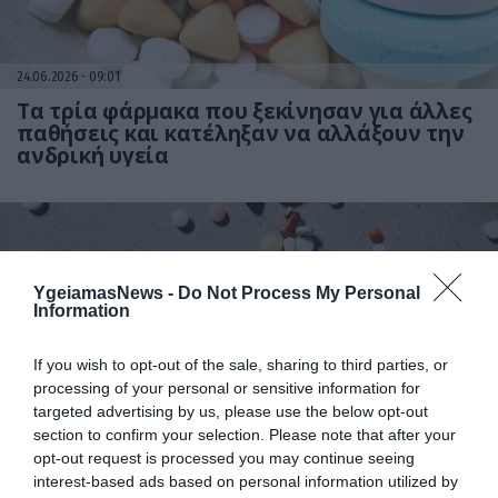
24.06.2026
09:01
Τα τρία φάρμακα που ξεκίνησαν για άλλες
παθήσεις και κατέληξαν να αλλάξουν την
ανδρική υγεία
YgeiamasNews -
Do Not Process My Personal
Information
If you wish to opt-out of the sale, sharing to third parties, or
processing of your personal or sensitive information for
targeted advertising by us, please use the below opt-out
18.06.2026
12:01
section to confirm your selection. Please note that after your
ΕΟΦ: Ανακαλεί παρτίδα φαρμάκου για τη
opt-out request is processed you may continue seeing
λευχαιμία λόγω απόκλισης στους
interest-based ads based on personal information utilized by
ποιοτικούς ελέγχους