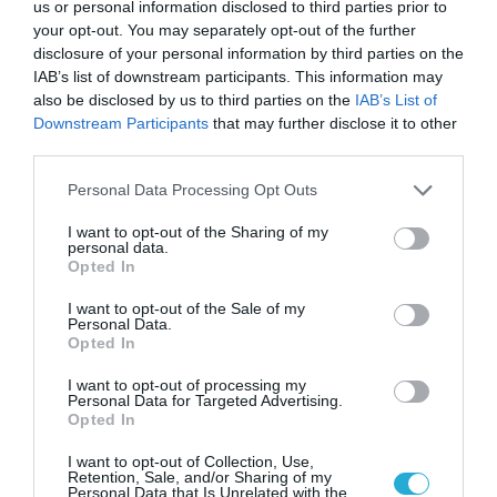
us or personal information disclosed to third parties prior to
your opt-out. You may separately opt-out of the further
disclosure of your personal information by third parties on the
IAB’s list of downstream participants. This information may
also be disclosed by us to third parties on the
IAB’s List of
Downstream Participants
that may further disclose it to other
third parties.
Please note that this website/app uses one or more Google
Personal Data Processing Opt Outs
services and may gather and store information including but
not limited to your visit or usage behaviour. You may click to
I want to opt-out of the Sharing of my
personal data.
17.06.2026
12:01
grant or deny consent to Google and its third-party tags to
Opted In
use your data for below specified purposes in below Google
104 νέα φάρμακα έλαβαν έγκριση από τον
EMA το 2025 – Ποιες ασθένειες αφορούν
consent section.
I want to opt-out of the Sale of my
Personal Data.
Opted In
I want to opt-out of processing my
Personal Data for Targeted Advertising.
Opted In
I want to opt-out of Collection, Use,
Retention, Sale, and/or Sharing of my
Personal Data that Is Unrelated with the