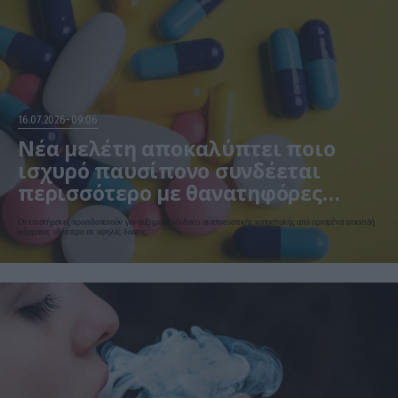
16.07.2026
09:06
Νέα μελέτη αποκαλύπτει ποιο
ισχυρό παυσίπονο συνδέεται
περισσότερο με θανατηφόρες
επιπλοκές
Οι επιστήμονες προειδοποιούν για αυξημένο κίνδυνο αναπνευστικής καταστολής από ορισμένα οπιοειδή
φάρμακα, ιδιαίτερα σε υψηλές δόσεις