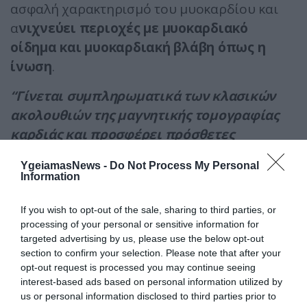
ασφαλή χαρακτηρισμό του μυοκαρδίου και
α
νιχνεύει περιοχές με μυοκαρδιακό
οίδημα και μυοκαρδιακή βλάβη όπως η
ίνωση
.
“Γίνεται συμπληρωματικά των κλασικών
ακολουθιών της μαγνητικής τομογραφίας
καρδιάς και προσφέρει πρόσθετες
πληροφορίες για τυχόν βλάβες στο
YgeiamasNews -
Do Not Process My Personal
μυοκάρδιο ειδικά σε εξετάσεις όπου
Information
υπάρχει αντένδειξη στη χορήγηση
ενδοφλέβιου σκιαγραφικού όπως είναι η
If you wish to opt-out of the sale, sharing to third parties, or
processing of your personal or sensitive information for
κύηση ή προϋπάρχουσα αλλεργία”
,
targeted advertising by us, please use the below opt-out
σημειώνει ο κ. Ιωάννης Παλαιός
section to confirm your selection. Please note that after your
opt-out request is processed you may continue seeing
Τμήμα Μαγνητικής Τομογραφίας Καρδιάς
interest-based ads based on personal information utilized by
Μetropolitan Hospital
us or personal information disclosed to third parties prior to