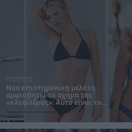
06.08.2026
15:04
Νέα επιστημονική μελέτη
αμφισβητεί το σχήμα της
«κλεψύδρας»: Αυτό είναι το
«ιδανικό» γυναικείο σώμα
Ποια αναλογία συγκέντρωσε τις υψηλότερες βαθμολογίες