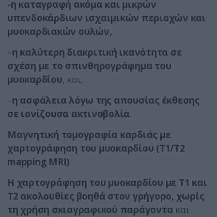
-η καταγραφή ακόμα και μικρών
υπενδοκάρδιων ισχαιμικών περιοχών και
μυοκαρδιακών ουλών,
–
η καλύτερη διακριτική ικανότητα σε
σχέση με το σπινθηρογράφημα του
μυοκαρδίου
, και,
–
η ασφάλεια λόγω της απουσίας έκθεσης
σε ιονίζουσα ακτινοβολία
.
Μαγνητική τομογραφία καρδιάς με
χαρτογράφηση του μυοκαρδίου (Τ1/Τ2
mapping MRI)
Η χαρτογράφηση του μυοκαρδίου με Τ1 και
Τ2 ακολουθίες βοηθά στον γρήγορο,
χωρίς
τη χρήση σκιαγραφικού παράγοντα
και