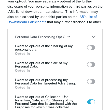
your opt-out. You may separately opt-out of the further
“
To Τμήμα Μαγνητικής Τομογραφίας
disclosure of your personal information by third parties on the
IAB’s list of downstream participants. This information may
Καρδιάς του Μetropolitan Hospital διαθέτει
also be disclosed by us to third parties on the
IAB’s List of
σύγχρονους μαγνητικούς τομογράφους 1.5 &
Downstream Participants
that may further disclose it to other
3 Τesla και εξειδικευμένο προσωπικό με
third parties.
πιστοποίηση SCMR level 3 και EACVI level 3
Please note that this website/app uses one or more Google
Personal Data Processing Opt Outs
για τη διενέργεια εξετάσεων μαγνητικής
services and may gather and store information including but
not limited to your visit or usage behaviour. You may click to
I want to opt-out of the Sharing of my
τομογραφίας καρδιάς”
, καταλήγει ο κ.
personal data.
grant or deny consent to Google and its third-party tags to
Opted In
Παλαιός.
use your data for below specified purposes in below Google
consent section.
I want to opt-out of the Sale of my
Personal Data.
Opted In
I want to opt-out of processing my
Personal Data for Targeted Advertising.
Opted In
I want to opt-out of Collection, Use,
Retention, Sale, and/or Sharing of my
Personal Data that Is Unrelated with the
Purposes for which it was collected.