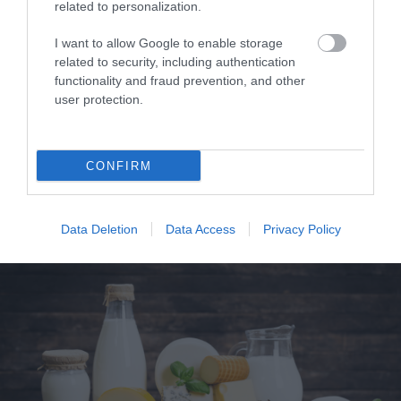
related to personalization.
I want to allow Google to enable storage
related to security, including authentication
functionality and fraud prevention, and other
user protection.
CONFIRM
ΥΓΕΙΑ
1
Αυτό είναι το θαυματουργό έλαιο που
Data Deletion
Data Access
Privacy Policy
προστατεύει από το Αλτχάιμερ