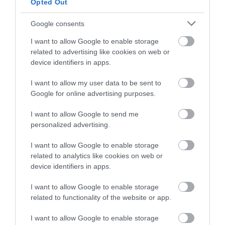
Opted Out
Google consents
I want to allow Google to enable storage
related to advertising like cookies on web or
device identifiers in apps.
I want to allow my user data to be sent to
Google for online advertising purposes.
07.06.2026
12:01
I want to allow Google to send me
Σπουδαίο ιατρικό επίτευγμα:
personalized advertising.
Σχεδιάστηκε το πρώτο εμβόλιο με
Αl – Σε ποια άτομα χορηγήθηκε
I want to allow Google to enable storage
related to analytics like cookies on web or
Η ερευνητική ομάδα του Πανεπιστημίου του Κέιμπριτζ χαρακτηρίζει το επίτευγμα «θεμελιωδώς νέα»
device identifiers in apps.
προσέγγιση στην ανάπτυξη εμβολίων
I want to allow Google to enable storage
related to functionality of the website or app.
ΔΗΜΟΦΙΛΗ
I want to allow Google to enable storage