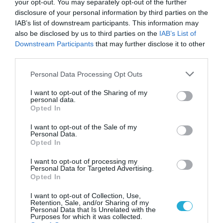
your opt-out. You may separately opt-out of the further
disclosure of your personal information by third parties on the
IAB’s list of downstream participants. This information may
also be disclosed by us to third parties on the
IAB’s List of
Downstream Participants
that may further disclose it to other
third parties.
Please note that this website/app uses one or more Google
Personal Data Processing Opt Outs
services and may gather and store information including but
14.07.2026
18:01
not limited to your visit or usage behaviour. You may click to
I want to opt-out of the Sharing of my
personal data.
grant or deny consent to Google and its third-party tags to
Παραμύθι η «ασφάλεια» του
Opted In
use your data for below specified purposes in below Google
ατμίσματος: Νέα έρευνα ανατρέπει
consent section.
I want to opt-out of the Sale of my
τους μύθους γύρω από το
Personal Data.
ηλεκτρονικό τσιγάρο
Opted In
Τα νέα δεδομένα έρχονται να προστεθούν σε προηγούμενες έρευνες που εξετάζουν πιθανές συνδέσεις του
ατμίσματος με σοβαρές παθήσεις, όπως ο καρκίνος του πνεύμονα
I want to opt-out of processing my
Personal Data for Targeted Advertising.
Opted In
I want to opt-out of Collection, Use,
Retention, Sale, and/or Sharing of my
Personal Data that Is Unrelated with the
Purposes for which it was collected.