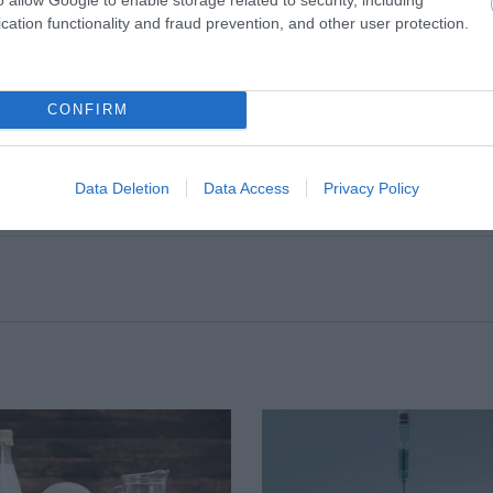
α καταστρέψουν ακόμη και το 80% των καρκινικώ
cation functionality and fraud prevention, and other user protection.
μια πολλά υποσχόμενη θεραπεία.
αι οι ασθενείς με καρκίνο μπορούν να αρχίσουν να
CONFIRM
υς σώσει τη ζωή.
Data Deletion
Data Access
Privacy Policy