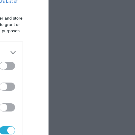
B’s List of
ι
α
er and store
to grant or
ed purposes
αν