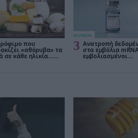
ΦΑΡΜΑΚΑ
3
τρόφιμο που
Ανατροπή δεδομέ
ακίζει «αθόρυβα» τα
στα εμβόλια mRNA
ά σε κάθε ηλικία…
εμβολιασμένοι
 είναι το γάλα!
πεθαίνουν πλέον 
ΗΠΑ από COVID-19