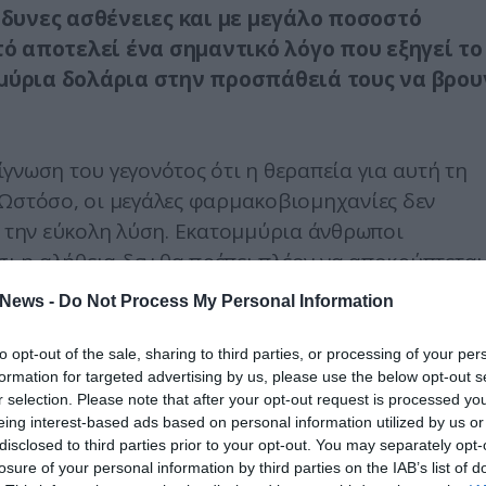
ίνδυνες ασθένειες και με μεγάλο ποσοστό
τό αποτελεί ένα σημαντικό λόγο που εξηγεί το
μμύρια δολάρια στην προσπάθειά τους να βρου
γνωση του γεγονότος ότι η θεραπεία για αυτή τη
 Ωστόσο, οι μεγάλες φαρμακοβιομηχανίες δεν
ε την εύκολη λύση. Εκατομμύρια άνθρωποι
σι η αλήθεια δεν θα πρέπει πλέον να αποκρύπτεται
News -
Do Not Process My Personal Information
ια πρόσφατη έρευνα που διεξήχθη από ειδικούς
ε τους ερευνητές, και τα αποτελέσματα που πήραν
to opt-out of the sale, sharing to third parties, or processing of your per
formation for targeted advertising by us, please use the below opt-out s
ρισμένες εναλλακτικές θεραπείες αντί της
r selection. Please note that after your opt-out request is processed y
σσότερο κακό παρά καλό.
eing interest-based ads based on personal information utilized by us or
disclosed to third parties prior to your opt-out. You may separately opt-
losure of your personal information by third parties on the IAB’s list of
ψε ότι οι σπόροι σταφυλιών έχουν τη δύναμη να