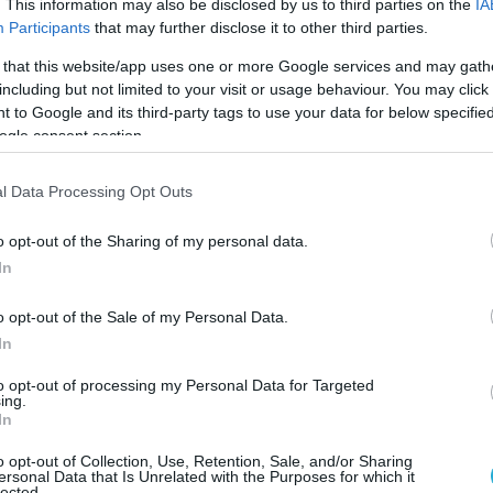
. This information may also be disclosed by us to third parties on the
IA
ν καρκινικών κυττάρων. Μπορεί να σας ακούγετα
Participants
that may further disclose it to other third parties.
άνθρωποι τείνουν να φτύνουν, στην πραγματικότητ
 that this website/app uses one or more Google services and may gath
including but not limited to your visit or usage behaviour. You may click 
 to Google and its third-party tags to use your data for below specifi
ogle consent section.
 εφημερίδα Cancer Research της Αμερικανικής
Research’s). Οι άνθρωποι πρέπει να γνωρίζουν ότι
l Data Processing Opt Outs
α τη θεραπεία του καρκίνου και θα πρέπει να
 τους. Το πιο σημαντικό πράγμα για την πρόληψη
o opt-out of the Sharing of my personal data.
 υγείας είναι το να είμαστε καλά ενημερωμένοι.
In
εται σε ένα τρομερά υψηλό ποσοστό και
o opt-out of the Sale of my Personal Data.
όνο, και παρόλο που οι επιστήμονες ξοδεύουν
In
νουν καλά αποτελέσματα.
to opt-out of processing my Personal Data for Targeted
ing.
ία σε αυτήν την έρευνα και οι ερευνητές φρόντισ
In
ρευνας για τον καρκίνο της Αμερικάνικης Ένωσης.
o opt-out of Collection, Use, Retention, Sale, and/or Sharing
υς, και βοηθήστε τους ανθρώπους να καταλάβουν
ersonal Data that Is Unrelated with the Purposes for which it
lected.