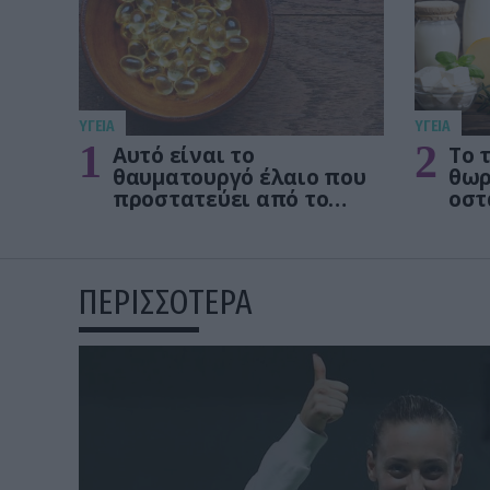
ΥΓΕΙΑ
ΥΓΕΙΑ
1
2
Αυτό είναι το
Το 
θαυματουργό έλαιο που
θωρ
προστατεύει από το
οστ
Αλτχάιμερ
δεν
ΠΕΡΙΣΣΟΤΕΡΑ