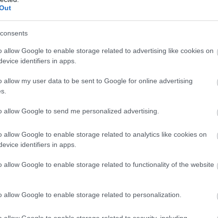
Out
 είναι τόσο κοντά μας, αλλά για τις
consents
ολάρια είναι πιο σημαντικά από ό, τι οι
o allow Google to enable storage related to advertising like cookies on
 το κρύψουν.
evice identifiers in apps.
ς: Εναλλακτικές αποδεδειγμένες θαυματουργές
o allow my user data to be sent to Google for online advertising
βιομηχανίες.
s.
to allow Google to send me personalized advertising.
υτικό κατεστημένο (και θα ακολουθήσει
, μέσα από εμπειρία) ΔΕΝ δέχεται καν την συμβολ
o allow Google to enable storage related to analytics like cookies on
και αν αυτήν ΑΠΟΔΕΔΕΙΓΜΈΝΑ θα θωρακίσει τον
evice identifiers in apps.
σει να αντέξει τα δηλητήρια της επιβαλλομένης
o allow Google to enable storage related to functionality of the website
o allow Google to enable storage related to personalization.
ν τον αγώνα μας, θα συνεχίσουμε να διαδίδουμε τη
 καλύτερες μέρες. Είτε το πιστεύετε είτε όχι, οι
o allow Google to enable storage related to security, including