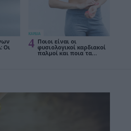
KΑΡΔΙΑ
4
νων
Ποιοι είναι οι
: Οι
φυσιολογικοί καρδιακοί
παλμοί και ποια τα
στις
επικίνδυνα όρια – Πότε
πρέπει να ανησυχήσετε