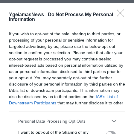
YgeiamasNews -
Do Not Process My Personal
Information
ΔΗΜΟΦΙΛΗ
If you wish to opt-out of the sale, sharing to third parties, or
processing of your personal or sensitive information for
targeted advertising by us, please use the below opt-out
section to confirm your selection. Please note that after your
opt-out request is processed you may continue seeing
interest-based ads based on personal information utilized by
us or personal information disclosed to third parties prior to
your opt-out. You may separately opt-out of the further
disclosure of your personal information by third parties on the
IAB’s list of downstream participants. This information may
ΥΓΕΙΑ
also be disclosed by us to third parties on the
IAB’s List of
1
Αυτό είναι το θαυματουργό έλαιο που
Downstream Participants
that may further disclose it to other
προστατεύει από το Αλτχάιμερ
third parties.
Please note that this website/app uses one or more Google
Personal Data Processing Opt Outs
services and may gather and store information including but
not limited to your visit or usage behaviour. You may click to
I want to opt-out of the Sharing of my