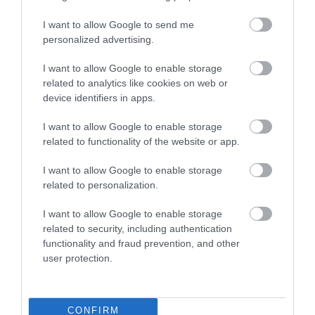
3
Ανατροπή δεδομένων στα εμβόλια
mRNA: Οι εμβολιασμένοι πεθαίνουν
I want to allow Google to send me
πλέον στις ΗΠΑ από COVID-19
personalized advertising.
I want to allow Google to enable storage
related to analytics like cookies on web or
device identifiers in apps.
I want to allow Google to enable storage
related to functionality of the website or app.
I want to allow Google to enable storage
related to personalization.
KΑΡΔΙΑ
4
Ποιοι είναι οι φυσιολογικοί καρδιακοί
I want to allow Google to enable storage
παλμοί και ποια τα επικίνδυνα όρια –
related to security, including authentication
Πότε πρέπει να ανησυχήσετε
functionality and fraud prevention, and other
user protection.
ΠΕΡΙΣΣΟΤΕΡΑ
CONFIRM