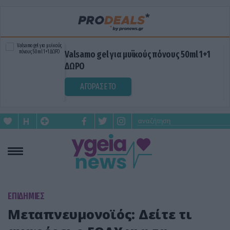
Valsamo gel για μυϊκούς πόνους 50ml 1+1
ΔΩΡΟ
ΑΓΟΡΑΣΕ ΤΟ
ΕΠΙΔΗΜΙΕΣ
Μεταπνευμονοϊός: Δείτε τι