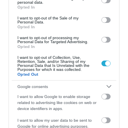
personal data.
grant or deny consent to Google and its third-party tags to
Opted In
use your data for below specified purposes in below Google
consent section.
I want to opt-out of the Sale of my
Personal Data.
Opted In
I want to opt-out of processing my
ΥΓΕΙΑ
Personal Data for Targeted Advertising.
2
Opted In
Το τρόφιμο που θωρακίζει «αθόρυβα»
τα οστά σε κάθε ηλικία… δεν είναι το
I want to opt-out of Collection, Use,
γάλα!
Retention, Sale, and/or Sharing of my
Personal Data that Is Unrelated with the
Purposes for which it was collected.
Opted Out
Google consents
I want to allow Google to enable storage
related to advertising like cookies on web or
device identifiers in apps.
I want to allow my user data to be sent to
ΦΑΡΜΑΚΑ
Google for online advertising purposes.