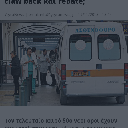
claw back και rebate;
YgeiaNews
|
email:
info@ygeianews.gr
| 19/11/2013 - 13:44
Τον τελευταίο καιρό δύο νέοι όροι έχουν