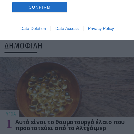
CONFIRM
Data Deletion
Data Access
Privacy Policy
ΔΗΜΟΦΙΛΗ
ΥΓΕΙΑ
1
Αυτό είναι το θαυματουργό έλαιο που
προστατεύει από το Αλτχάιμερ