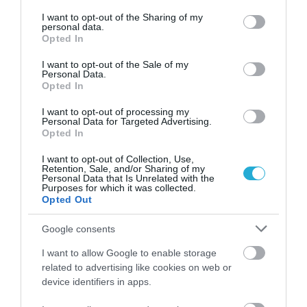
services and may gather and store information including but
πήγε να κάνει clawback σε δημοσίους
not limited to your visit or usage behaviour. You may click to
I want to opt-out of the Sharing of my
υπαλλήλους, κόβοντας από τα επιδόματά τους,
personal data.
grant or deny consent to Google and its third-party tags to
Opted In
τους πρώτους μήνες του 2014. Ξεσήκωσε τόσο
use your data for below specified purposes in below Google
consent section.
μεγάλες αντιδράσεις που η κυβέρνηση
I want to opt-out of the Sale of my
Personal Data.
αναγκάστηκε να το πάρει πίσω το μέτρο. Δείτε
Opted In
και το σχετικό video των εργαζομένων που
I want to opt-out of processing my
ξεσηκώθηκαν.
Personal Data for Targeted Advertising.
Opted In
Τελικά το σίγουρο είναι ότι με τον τρόπο
I want to opt-out of Collection, Use,
Retention, Sale, and/or Sharing of my
αυτό που επιβάλει ο ΕΟΠΥΥ έκπτωση 70%
Personal Data that Is Unrelated with the
Purposes for which it was collected.
στους γιατρούς σε χρήματα που τους
Opted Out
χρωστάει τους εξαναγκάζει να κλείσουν
τα ιατρεία τους που έτσι και αλλιώς δεν
Google consents
έβγαιναν, ιδιαίτερα οι εργαστηριακοί και
I want to allow Google to enable storage
να έχουν προβλήματα με τις τράπεζες που
related to advertising like cookies on web or
device identifiers in apps.
τους έχουν δανείσει τα χρήματα αυτά για
να μπορέσουν να αντεπεξέλθουν στις