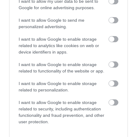
I want to allow my user data to be sent to
υποχρεώσεις τους. Τιμές που δεν έχουν
Google for online advertising purposes.
αλλάξει από το 1991, είναι μοναδικό
I want to allow Google to send me
φαινόμενο και αντί να συζητηθεί κάποια
personalized advertising.
αύξηση, επιβάλλεται μείωση της τάξης του
I want to allow Google to enable storage
70%!!!. Ετσι ένας υπέρηχος θα πληρωθεί
related to analytics like cookies on web or
στον γιατρό 2,4 Ευρώ, δηλαδή ούτε για το
device identifiers in apps.
χαρτί και το gel που θα χρησιμοποιηθεί
I want to allow Google to enable storage
για την εξέταση δεν φτάνουν. Ή ακόμα
related to functionality of the website or app.
χειρότερα μια Μαγερ κοπράνων θα
I want to allow Google to enable storage
πληρωθεί 0,6 λεπτά και μια γενική αίματος
related to personalization.
0,8 λεπτά!!! Με αυτά τι θα πρέπει να
πληρωθεί; To κόστος του μηχανήματος; o
I want to allow Google to enable storage
related to security, including authentication
γιατρός; τα υλικά; η ΔΕΗ; Το νοίκι; Τι;
functionality and fraud prevention, and other
user protection.
medlabnews.gr