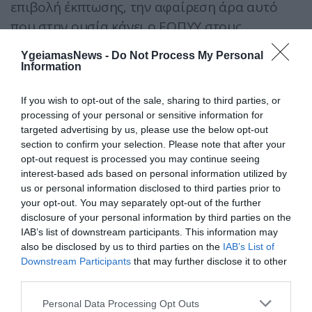
επιβολή έκπτωσης, την αφαίρεση άρα αυτό
που στην ουσία κάνει ο ΕΟΠΥΥ στους
παρόχους. Ο όρος deduction έχει την έννοια
YgeiamasNews -
Do Not Process My Personal
της επιβολής. Ετσι το Φιλανδικό κράτος
Information
επέβαλε μείωση στην έκπτωση φόρου
If you wish to opt-out of the sale, sharing to third parties, or
πολυτελείας στους πολίτες του, δηλαδή
processing of your personal or sensitive information for
αύξησε τον φόρο κάνοντας deduction.
targeted advertising by us, please use the below opt-out
section to confirm your selection. Please note that after your
Κάνοντας έρευνα, που έχει επιβληθεί
opt-out request is processed you may continue seeing
rebate και που έχει clawback στον χώρο
interest-based ads based on personal information utilized by
us or personal information disclosed to third parties prior to
της υγείας διεθνώς, διαπιστώνει κανείς
your opt-out. You may separately opt-out of the further
ότι δεν έχει εφαρμοστεί πουθενά σε
disclosure of your personal information by third parties on the
ιατρικές αμοιβές και μάλιστα
IAB’s list of downstream participants. This information may
also be disclosed by us to third parties on the
IAB’s List of
εργαστηριακές, αλλά μόνο στον χώρο του
Downstream Participants
that may further disclose it to other
φαρμάκου.
third parties.
Τέλος πρόσφατα στον Καναδά η κυβέρνηση
Please note that this website/app uses one or more Google
Personal Data Processing Opt Outs