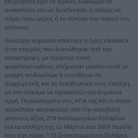
επιχείρηση έχει το εγγενές δικαίωμα να
ανακαλέσει και να διεκδικήσει ή αλλιώς να
πάρει πίσω μέρος ή το σύνολο του ποσού του
μπόνους.
Ιδιαίτερη σημασία απέκτησε ο όρος clawback
όταν εταιρίες που διασώθηκαν από την
καταστροφή, με τεράστια ποσά
φορολογουμένων, πλήρωσαν μεγάλα ποσά με
μορφή επιδομάτων ή συντάξεων σε
διαχειριστές και σε διευθυντικά τους στελέχη,
με αποτέλεσμα να προκαλούν την δημόσια
οργή. Παραδείγματα στις ΗΠΑ της AIG η οποία
προκάλεσε κατακραυγή από την καταβολή
μπόνους αξίας 218 εκατομμυρίων δολαρίων
για τα στελέχη της το Μάρτιο του 2009 παρόλο
που είχε πάρει 170 δισεκατομμύρια δολάρια