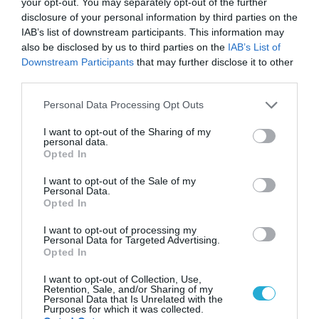
your opt-out. You may separately opt-out of the further
disclosure of your personal information by third parties on the
ΥΓΕΙΑ
IAB’s list of downstream participants. This information may
2
Το τρόφιμο που θωρακίζει «αθόρυβα»
also be disclosed by us to third parties on the
IAB’s List of
τα οστά σε κάθε ηλικία… δεν είναι το
Downstream Participants
that may further disclose it to other
γάλα!
third parties.
Please note that this website/app uses one or more Google
Personal Data Processing Opt Outs
services and may gather and store information including but
not limited to your visit or usage behaviour. You may click to
I want to opt-out of the Sharing of my
personal data.
grant or deny consent to Google and its third-party tags to
Opted In
use your data for below specified purposes in below Google
consent section.
I want to opt-out of the Sale of my
Personal Data.
Opted In
I want to opt-out of processing my
ΦΑΡΜΑΚΑ
Personal Data for Targeted Advertising.
3
Ανατροπή δεδομένων στα εμβόλια
Opted In
mRNA: Οι εμβολιασμένοι πεθαίνουν
πλέον στις ΗΠΑ από COVID-19
I want to opt-out of Collection, Use,
Retention, Sale, and/or Sharing of my
Personal Data that Is Unrelated with the
Purposes for which it was collected.