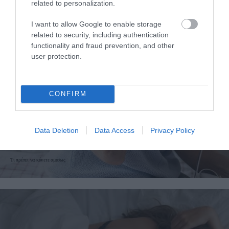
related to personalization.
I want to allow Google to enable storage
related to security, including authentication
functionality and fraud prevention, and other
user protection.
CONFIRM
07.08.2026
06:06
Δείτε ποια είναι τα συμπτώματα
ενός «μίνι εγκεφαλικού»
Data Deletion
Data Access
Privacy Policy
επεισοδίου
Τι πρέπει να κάνετε αμέσως