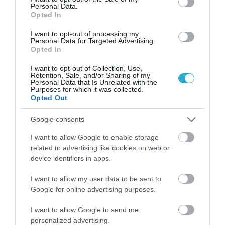
ΥΓΕΙΑ
Personal Data.
2
Opted In
Το τρόφιμο που θωρακίζει «αθόρυβα»
τα οστά σε κάθε ηλικία… δεν είναι το
I want to opt-out of processing my
γάλα!
Personal Data for Targeted Advertising.
Opted In
I want to opt-out of Collection, Use,
Retention, Sale, and/or Sharing of my
Personal Data that Is Unrelated with the
Purposes for which it was collected.
Opted Out
Google consents
I want to allow Google to enable storage
related to advertising like cookies on web or
ΦΑΡΜΑΚΑ
device identifiers in apps.
3
Ανατροπή δεδομένων στα εμβόλια
mRNA: Οι εμβολιασμένοι πεθαίνουν
I want to allow my user data to be sent to
πλέον στις ΗΠΑ από COVID-19
Google for online advertising purposes.
I want to allow Google to send me
personalized advertising.