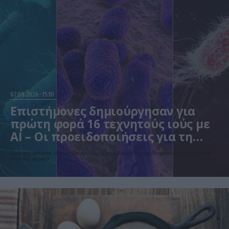
07.08.2026
15:10
Επιστήμονες δημιούργησαν για
πρώτη φορά 16 τεχνητούς ιούς με
AI – Οι προειδοποιήσεις για τη
βιοασφάλεια
Ερευνητές σχεδίασαν 16 νέους βακτηριοφάγους με τη βοήθεια Τεχνητής Νοημοσύνης που εξοντώνουν
ανθεκτικά μικρόβια