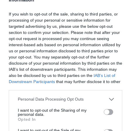
If you wish to opt-out of the sale, sharing to third parties, or
processing of your personal or sensitive information for
targeted advertising by us, please use the below opt-out
section to confirm your selection. Please note that after your
opt-out request is processed you may continue seeing
interest-based ads based on personal information utilized by
us or personal information disclosed to third parties prior to
ΥΓΕΙΑ
your opt-out. You may separately opt-out of the further
1
Αυτό είναι το θαυματουργό έλαιο που
disclosure of your personal information by third parties on the
προστατεύει από το Αλτχάιμερ
IAB’s list of downstream participants. This information may
also be disclosed by us to third parties on the
IAB’s List of
Downstream Participants
that may further disclose it to other
third parties.
Please note that this website/app uses one or more Google
Personal Data Processing Opt Outs
services and may gather and store information including but
not limited to your visit or usage behaviour. You may click to
I want to opt-out of the Sharing of my
personal data.
grant or deny consent to Google and its third-party tags to
Opted In
use your data for below specified purposes in below Google
consent section.
I want to opt-out of the Sale of my