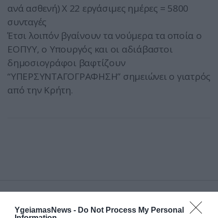
ανά ασθενή) Χ 22 εργάσιμες ημέρες = 5800
συνταγές
Έτσι λοιπόν βγαίνουν τα νούμερα τα οποία ο
ΕΟΠΥΥ, ο Υπουργός και οι αδιάβαστοι
δημοσιογράφοι βαφτίζουν
“ΥΠΕΡΣΥΝΤΑΓΟΓΡΑΦΗΣΗ” σημειώνει ο γιατρός
από την Κρήτη.
ΔΗΜΟΦΙΛΗ
YgeiamasNews -
Do Not Process My Personal
Information