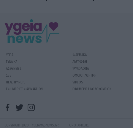
ΥΓΕΙΑ
ΦΑΡΜΑΚΑ
ΓΥΝΑΙΚΑ
ΔΙΑΤΡΟΦΗ
ΑΣΘΕΝΕΙΕΣ
ΨΥΧΟΛΟΓΙΑ
ΣΕΞ
ΟΜΟΙΟΠΑΘΗΤΙΚΗ
HEALTHY PETS
VIDEOS
ΕΦΗΜΕΡΙΕΣ ΦΑΡΜΑΚΕΙΩΝ
ΕΦΗΜΕΡΙΕΣ ΝΟΣΟΚΟΜΕΙΩΝ
COPYRIGHT 2020 | YGEIAMASNEWS.GR
ΟΡΟΙ ΧΡΗΣΗΣ
PRODUCED BY
WHISKEY