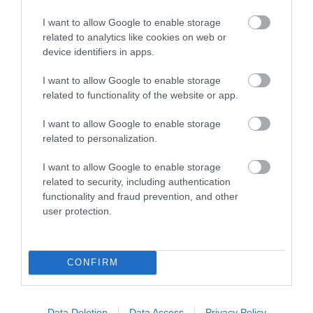
I want to allow Google to enable storage
related to analytics like cookies on web or
device identifiers in apps.
I want to allow Google to enable storage
related to functionality of the website or app.
KΑΡΔΙΑ
4
Ποιοι είναι οι φυσιολογικοί καρδιακοί
I want to allow Google to enable storage
παλμοί και ποια τα επικίνδυνα όρια –
related to personalization.
Πότε πρέπει να ανησυχήσετε
I want to allow Google to enable storage
related to security, including authentication
ΠΕΡΙΣΣΟΤΕΡΑ
functionality and fraud prevention, and other
user protection.
CONFIRM
Data Deletion
Data Access
Privacy Policy