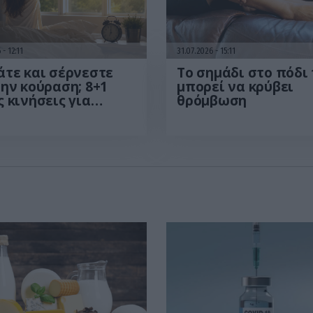
6
12:11
31.07.2026
15:11
τε και σέρνεστε
Το σημάδι στο πόδι
ην κούραση; 8+1
μπορεί να κρύβει
 κινήσεις για
θρόμβωση
σσότερη ενέργεια
το πρωί