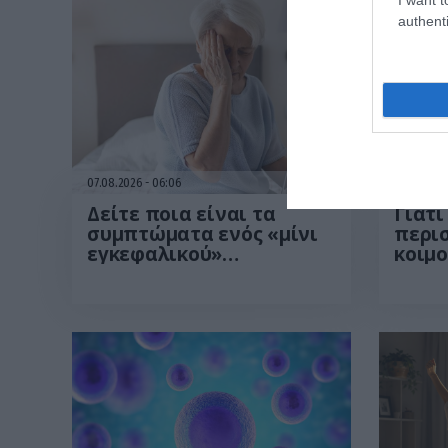
authenti
07.08.2026
06:06
07.08.202
Δείτε ποια είναι τα
Γιατί
συμπτώματα ενός «μίνι
περι
εγκεφαλικού»
κοιμο
επεισοδίου