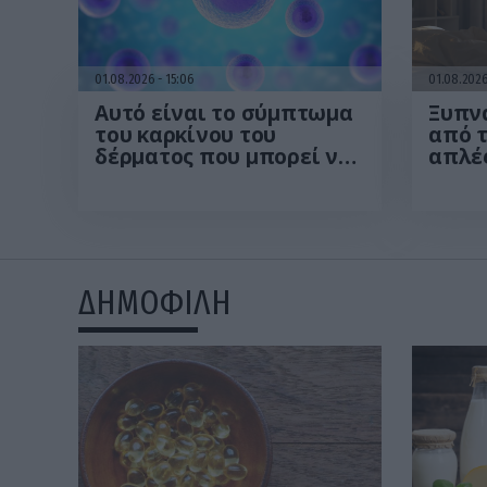
01.08.2026
15:06
01.08.202
Αυτό είναι το σύμπτωμα
Ξυπνά
του καρκίνου του
από τ
δέρματος που μπορεί να
απλές
εντοπιστεί στο
περι
κομμωτήριο! – Τι δείχνει
από 
νέα έρευνα
ΔΗΜΟΦΙΛΗ