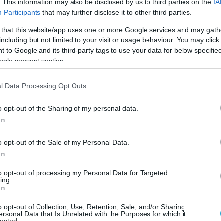
. This information may also be disclosed by us to third parties on the
IA
Participants
that may further disclose it to other third parties.
ανθρώπους, άνω των 60 ετών, έδειξε επίσης να
επίπεδα των γλυκοτοξίνων στο αίμα και στις
 that this website/app uses one or more Google services and may gath
including but not limited to your visit or usage behaviour. You may click 
 to Google and its third-party tags to use your data for below specifi
ogle consent section.
πορεί να συνδέεται με τα υψηλά επίπεδα των
κοζυλίωσης στις τροφές» υπογραμμίζουν στα
l Data Processing Opt Outs
 συστήνουν την μείωσή τους, ως προληπτικό μέτρο
ρ στους ηλικιωμένους.
o opt-out of the Sharing of my personal data.
In
ο ψήσιμο και το τηγάνισμα των τροφίμων και να
στον ατμό.
o opt-out of the Sale of my Personal Data.
In
to opt-out of processing my Personal Data for Targeted
ing.
In
o opt-out of Collection, Use, Retention, Sale, and/or Sharing
ersonal Data that Is Unrelated with the Purposes for which it
lected.