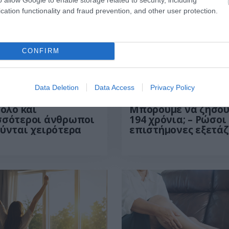
cation functionality and fraud prevention, and other user protection.
CONFIRM
Data Deletion
Data Access
Privacy Policy
6
06:05
06.08.2026
21:06
 όλο και
Μπορούμε να ζήσο
σσότεροι άνθρωποι
194 χρόνια; – Ρώσοι
ύνται χειρότερα
επιστήμονες εξετά
τα θεωρητικά όρια 
ανθρώπινης ζωής