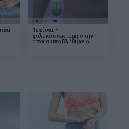
31.07.2026
15:10
 που
Τι είναι η
χολοκυστεκτομή στην
οποία υποβλήθηκε ο
Μ.Χατζηγιάννης: Tα
συμπτώματα που
οδηγούν στην επέμβαση