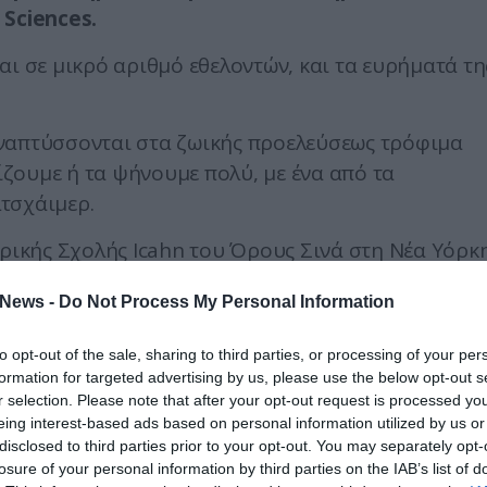
 Sciences.
αι σε μικρό αριθμό εθελοντών, και τα ευρήματά τη
αναπτύσσονται στα ζωικής προελεύσεως τρόφιμα
νίζουμε ή τα ψήνουμε πολύ, με ένα από τα
τσχάιμερ.
τρικής Σχολής Icahn του Όρους Σινά στη Νέα Υόρκη
σάρα, επισημαίνουν ότι, αν και τα ευρήματά τους
News -
Do Not Process My Personal Information
ηθούν οριστικά και το ζήτημα πρέπει να
to opt-out of the sale, sharing to third parties, or processing of your per
formation for targeted advertising by us, please use the below opt-out s
ίκια που εκαναν διατροφή που περιείχε αυξημένες
r selection. Please note that after your opt-out request is processed y
σώρευση πρωτεΐνης β-αμυλοειδούς στον εγκέφαλό
eing interest-based ads based on personal information utilized by us or
κεφαλικές λειτουργίες. Η πρωτεΐνη β-αμυλοειδές
disclosed to third parties prior to your opt-out. You may separately opt-
losure of your personal information by third parties on the IAB’s list of
φάνιση νόσου Αλτσχάιμερ.