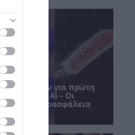
δημιούργησαν για πρώτη
ούς ιούς με AI – Οι
ις για τη βιοασφάλεια
με τη βοήθεια Τεχνητής Νοημοσύνης που εξοντώνουν ανθεκτικά μικρόβια