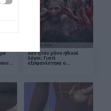
06.08.2026
09:04
υμε
Δεν ήταν μόνο ηθικοί
λόγοι: Γιατί
ζουν
εξαφανίστηκε ο
της
κανιβαλισμός από τις
ανθρώπινες κοινωνίες –
Τι δείχνει νέα έρευνα