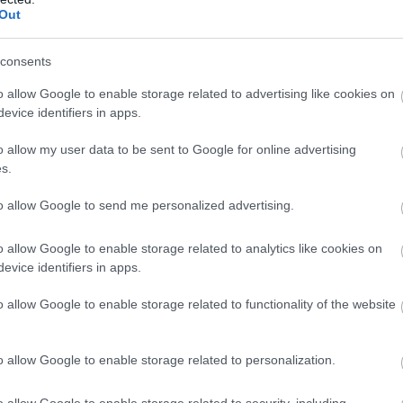
Out
consents
o allow Google to enable storage related to advertising like cookies on
evice identifiers in apps.
o allow my user data to be sent to Google for online advertising
s.
to allow Google to send me personalized advertising.
07.08.2026
15:10
o allow Google to enable storage related to analytics like cookies on
νού από τις
Επιστήμονες 
evice identifiers in apps.
δυνο για
φορά 16 τεχνητ
προειδοποιήσε
o allow Google to enable storage related to functionality of the website
Ερευνητές σχεδίασαν 16 νέους βακτηριοφάγους 
o allow Google to enable storage related to personalization.
o allow Google to enable storage related to security, including