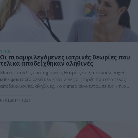
ΥΓΕΙΑ
Οι πιοαμφιλεγόμενες ιατρικές θεωρίες που
τελικά αποδείχθηκαν αληθινές
Μπορεί πολλές επιστημονικές θεωρίες να ξεπερνούν συχνά
κάθε φαντασία αλλά δεν είναι λίγες οι φορές που στο τέλος
αποδεικνύονται αληθινές. Το onmed συγκέντρωσε τις 7 πιο
αμφιλεγόμενες θεωρίες που προκάλεσαν έριδες στους
επιστημονικούς κύκλους για δεκαετίες αλλά τελικά
07.01.2014
18:21
επιβεβαιώθηκαν. Η ατμοσφαιρική ρύπανση προκαλεί καρκίνο
του πνεύμονα Από το 1939 κιόλας πολλοί επιστήμονες
ισχυρίστηκαν ότι ο […]