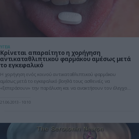
ΥΓΕΙΑ
Κρίνεται απαραίτητο η χορήγηση
αντικαταθλιπτικού φαρμάκου αμέσως μετά
το εγκεφαλικό
Η χορήγηση ενός κοινού αντικαταθλιπτικού φαρμάκου
αμέσως μετά το εγκεφαλικό βοηθά τους ασθενείς να
«ξεπεράσουν» την παράλυση και να ανακτήσουν τον έλεγχο
των κινήσεών τους. Στη μελέτη, που δημοσιεύεται στην
επιστημονική επιθεώρηση «Lancet Neurology», χορηγήθηκε σε
21.06.2013
10:10
ασθενείς μετά από εγκεφαλικό το αντικαταθλιπτικό Ladose
(Prozac). Η φλουοξετίνη ανήκει στην κατηγορία SSRI
(εκλεκτικοί αναστολείς επαναπρόσληψης της σεροτονίνης) […]