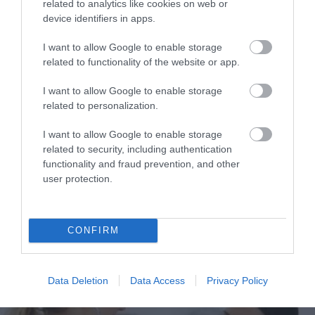
related to analytics like cookies on web or
device identifiers in apps.
I want to allow Google to enable storage
related to functionality of the website or app.
I want to allow Google to enable storage
related to personalization.
ΥΓΕΙΑ
Οι πιο αμφιλεγόμενες ιατρικές θεωρίες που
I want to allow Google to enable storage
τελικά αποδείχθηκαν αληθινές
related to security, including authentication
Μπορεί πολλές επιστημονικές θεωρίες να ξεπερνούν συχνά
functionality and fraud prevention, and other
κάθε φαντασία αλλά δεν είναι λίγες οι φορές που στο τέλος
user protection.
αποδεικνύονται αληθινές. Το onmed συγκέντρωσε τις 7 πιο
αμφιλεγόμενες θεωρίες που προκάλεσαν έριδες στους
επιστημονικούς κύκλους για δεκαετίες αλλά τελικά
07.01.2014
18:21
CONFIRM
επιβεβαιώθηκαν. Η ατμοσφαιρική ρύπανση προκαλεί καρκίνο
του πνεύμονα Από το 1939 κιόλας πολλοί επιστήμονες
ισχυρίστηκαν ότι ο […]
Data Deletion
Data Access
Privacy Policy