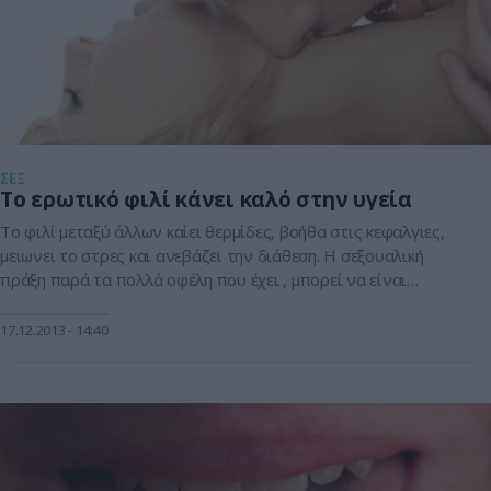
ΣΕΞ
Το ερωτικό φιλί κάνει καλό στην υγεία
Tο φιλί μεταξύ άλλων καίει θερμίδες, βοήθα στις κεφαλγιες,
μειωνει το στρες και ανεβάζει την διάθεση. Η σεξουαλική
πράξη παρά τα πολλά οφέλη που έχει , μπορεί να είναι
επιπόλαιη και ευκαιριακή χωρίς να προάγει τη συναισθηματική
σύνδεση των δυο συντρόφων. Tο φιλί από την άλλη, είναι
17.12.2013
14:40
ένας υπέροχος τρόπος να συνδεθεί κανείς με το […]