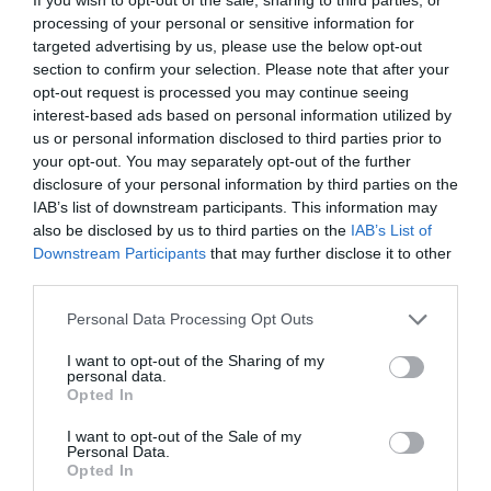
processing of your personal or sensitive information for
targeted advertising by us, please use the below opt-out
section to confirm your selection. Please note that after your
opt-out request is processed you may continue seeing
interest-based ads based on personal information utilized by
us or personal information disclosed to third parties prior to
ΔΙΑΤΡΟΦΗ
your opt-out. You may separately opt-out of the further
Αυτοί είναι οι ξηροί καρποί που διώχνουν το
disclosure of your personal information by third parties on the
άγχος
IAB’s list of downstream participants. This information may
Έχουν υψηλή περιεκτικότητα σε τρυπτοφάνη, ένα αμινοξύ
also be disclosed by us to third parties on the
IAB’s List of
Downstream Participants
that may further disclose it to other
που οδηγεί στην παραγωγή σεροτονίνης στον εγκέφαλο, της
third parties.
ορμόνης που προάγει την ευδιαθεσία
Please note that this website/app uses one or more Google
Personal Data Processing Opt Outs
20.08.2024
17:33
services and may gather and store information including but
not limited to your visit or usage behaviour. You may click to
I want to opt-out of the Sharing of my
personal data.
grant or deny consent to Google and its third-party tags to
Opted In
use your data for below specified purposes in below Google
consent section.
I want to opt-out of the Sale of my
Personal Data.
Opted In