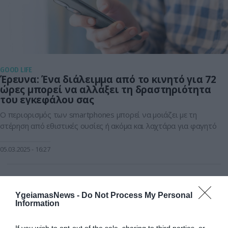
GOOD LIFE
Έρευνα: Ένα διάλειμμα από το κινητό για 72
ώρες μπορεί να αλλάξει τη δραστηριότητα
του εγκεφάλου σας
Ο περιορισμός των smartphones μπορεί να μοιάζει με τη
στέρηση από εθιστικές ουσίες ή ακόμα και λαχτάρα για φαγητό
05.03.2025
16:27
YgeiamasNews -
Do Not Process My Personal
Information
If you wish to opt-out of the sale, sharing to third parties, or