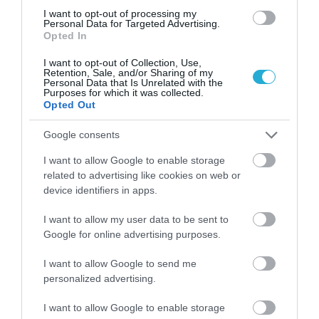
I want to opt-out of processing my
Personal Data for Targeted Advertising.
Opted In
I want to opt-out of Collection, Use,
Retention, Sale, and/or Sharing of my
Personal Data that Is Unrelated with the
Purposes for which it was collected.
Opted Out
ΨΥΧΟΛΟΓΙΑ
Έρευνα δείχνει ότι το ξενύχτι νικά την
κατάθλιψη
Google consents
Νέα έρευνα που βρίσκεται σε πολύ πρώιμο στάδιο έδειξε ότι
I want to allow Google to enable storage
το να μένουμε ξάγρυπνοι για περισσότερες από 24 ώρες
related to advertising like cookies on web or
ανακουφίζει αρκετά από τα συμπτώματα της κατάθλιψης.
device identifiers in apps.
Σύμφωνα με τα πρώτα ευρήματα, 6 στους 10 ασθενείς βρήκαν
την τακτική αυτή πιο άμεση και πιο αποτελεσματική σε
I want to allow my user data to be sent to
09.07.2014
10:37
σύγκριση με τη χρήση αντικαταθλιπτικών χαπιών, τα οποία
Google for online advertising purposes.
για να […]
I want to allow Google to send me
personalized advertising.
I want to allow Google to enable storage