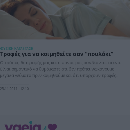
ΦΥΣΙΚΗ ΚΑΤΑΣΤΑΣΗ
Τροφές για να κοιμηθείτε σαν “πουλάκι”
Ο τρόπος διατροφής μας και ο ύπνος μας συνδέονται στενά.
Είναι σημαντικό να θυμόμαστε ότι δεν πρέπει να κάνουμε
μεγάλα γεύματα πριν κοιμηθούμε και ότι υπάρχουν τροφές
που επηρεάζουν την ποιότητα του ύπνου μας. Κάποια
συστατικά όπως η καφεΐνη (καφές, σοκολάτα, τσάι, κάποια
25.11.2011
12:10
αναψυκτικά τύπου κόλα) και η θεοφυλλίνη (μαύρο τσάι)
φαίνεται να επηρεάζουν αρνητικά τον […]