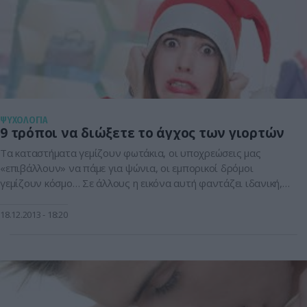
ΨΥΧΟΛΟΓΙΑ
9 τρόποι να διώξετε το άγχος των γιορτών
Τα καταστήματα γεμίζουν φωτάκια, οι υποχρεώσεις μας
«επιβάλλουν» να πάμε για ψώνια, οι εμπορικοί δρόμοι
γεμίζουν κόσμο… Σε άλλους η εικόνα αυτή φαντάζει ιδανική,
αλλά για την πλειοψηφία του κόσμου είναι ένα μαρτύριο! Αν
είστε και εσείς ανήκετε σε αυτήν την κατηγορία, ορίστε μερικοί
18.12.2013
18:20
απλοί τρόποι για να διώξετε το άγχος, και να απολαύσετε
λίγο […]