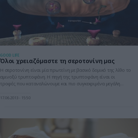
GOOD LIFE
Όλοι χρειαζόμαστε τη σεροτονίνη μας
Η σεροτονίνη είναι μία πρωτεΐνη με βασικό δομικό της λίθο το
αμινοξύ τρυπτοφάνη. Η πηγή της τρυπτοφάνη είναι οι
τροφές που καταναλώνουμε και πιο συγκεκριμένα μεγάλη
περιεκτικότητα σε τρυπτοφάνη έχουν οι μπανάνες, τα
ζυμαρικά, το ψωμί και τα λιπαρά ψάρια (σολομός, σκουμπρί,
17.06.2013
15:50
σαρδέλα) και κυρίως τα εκχυλίσματα ελαίων από ψάρια. Πιο
αναλυτικά: Βιταμίνες και ιχνοστοιχεία […]