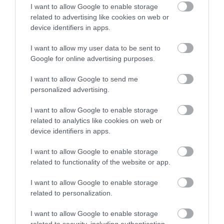
Anne Hathaway: Η personal trainer της
I want to allow Google to enable storage
ηθοποιού αποκαλύπτει το μυστικό πίσω
related to advertising like cookies on web or
από την καλλίγραμμη σιλουέτα της (vid)
device identifiers in apps.
I want to allow my user data to be sent to
Google for online advertising purposes.
I want to allow Google to send me
personalized advertising.
I want to allow Google to enable storage
related to analytics like cookies on web or
device identifiers in apps.
12.02.2026
12:00
NEXT DAY 40+: Το συμλήρωμα ευζωίας που
I want to allow Google to enable storage
αλλάζει την επόμενη μέρα σου – Ξανά
related to functionality of the website or app.
ενέργεια από το πρωί
I want to allow Google to enable storage
related to personalization.
I want to allow Google to enable storage
related to security, including authentication