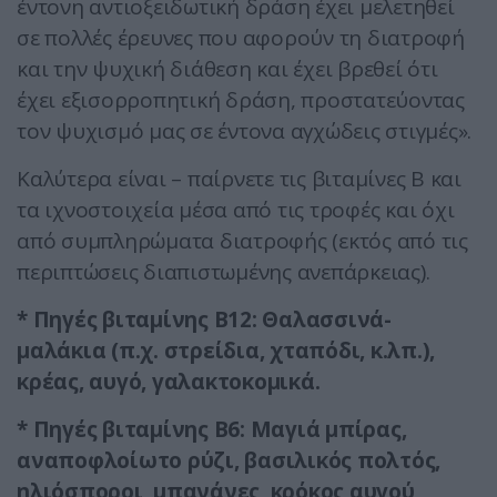
έντονη αντιοξειδωτική δράση έχει μελετηθεί
σε πολλές έρευνες που αφορούν τη διατροφή
και την ψυχική διάθεση και έχει βρεθεί ότι
έχει εξισορροπητική δράση, προστατεύοντας
τον ψυχισμό μας σε έντονα αγχώδεις στιγμές».
Καλύτερα είναι – παίρνετε τις βιταμίνες Β και
τα ιχνοστοιχεία μέσα από τις τροφές και όχι
από συμπληρώματα διατροφής (εκτός από τις
περιπτώσεις διαπιστωμένης ανεπάρκειας).
* Πηγές βιταμίνης Β12: Θαλασσινά-
μαλάκια (π.χ. στρείδια, χταπόδι, κ.λπ.),
κρέας, αυγό, γαλακτοκομικά.
* Πηγές βιταμίνης Β6: Μαγιά μπίρας,
αναποφλοίωτο ρύζι, βασιλικός πολτός,
ηλιόσποροι, μπανάνες, κρόκος αυγού,