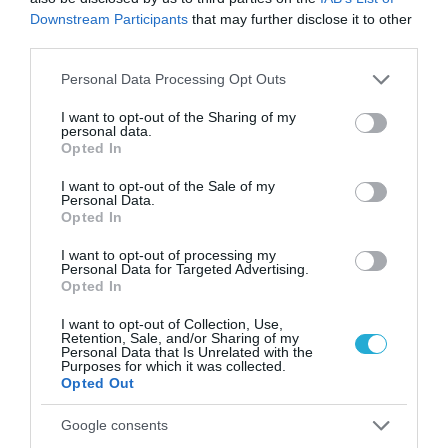
Downstream Participants
that may further disclose it to other
third parties.
Please note that this website/app uses one or more Google
Personal Data Processing Opt Outs
services and may gather and store information including but
not limited to your visit or usage behaviour. You may click to
I want to opt-out of the Sharing of my
11.03.2026
18:01
personal data.
grant or deny consent to Google and its third-party tags to
Οι ειδικοί μίλησαν: Η Θεσσαλονίκη στο
Opted In
use your data for below specified purposes in below Google
top-5 των πόλεων με τις περισσότερες
consent section.
single γυναίκες – Ποιοι οι λόγοι
I want to opt-out of the Sale of my
Personal Data.
Opted In
I want to opt-out of processing my
Personal Data for Targeted Advertising.
Opted In
I want to opt-out of Collection, Use,
Retention, Sale, and/or Sharing of my
Personal Data that Is Unrelated with the
Purposes for which it was collected.
Opted Out
07.03.2026
17:33
Google consents