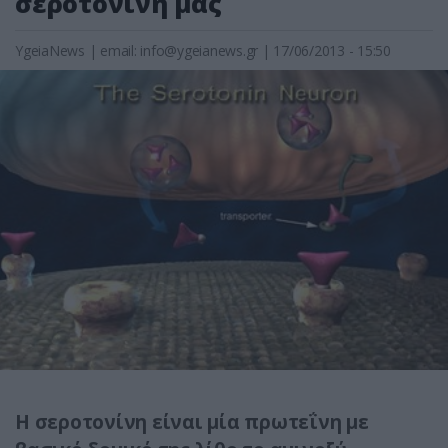
σεροτονίνη μας
YgeiaNews
|
email:
info@ygeianews.gr
| 17/06/2013 - 15:50
Η σεροτονίνη είναι μία πρωτεΐνη με