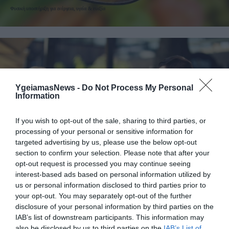
καθημερινότητά σας!
Φυσική υποστήριξη για ενέργεια, υγεία & ευεξία
YgeiamasNews -
Do Not Process My Personal
Information
If you wish to opt-out of the sale, sharing to third parties, or
processing of your personal or sensitive information for
04.04.2026
00:01
targeted advertising by us, please use the below opt-out
Τρία πράγματα για τα οποία δεν πρέπει να
section to confirm your selection. Please note that after your
μιλάει κάποιος άντρας στο πρώτο
opt-out request is processed you may continue seeing
ραντεβού
interest-based ads based on personal information utilized by
us or personal information disclosed to third parties prior to
your opt-out. You may separately opt-out of the further
disclosure of your personal information by third parties on the
IAB’s list of downstream participants. This information may
also be disclosed by us to third parties on the
IAB’s List of