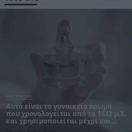
08.05.2026
12:01
Αυτό είναι το γυναικείο άρωμα
που χρονολογείται από το 1533 μ.Χ.
και χρησιμοποιείται μέχρι και
σήμερα! (φωτο)
Είναι γνωστό και ως «νερό της βασίλισσας»