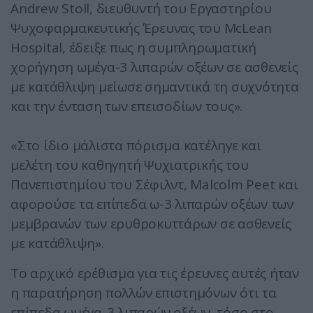
Αndrew Stoll, διευθυντή του Εργαστηρίου
Ψυχοφαρμακευτικής Έρευνας του ΜcLean
Ηospital, έδειξε πως η συμπληρωματική
χορήγηση ωμέγα-3 λιπαρών οξέων σε ασθενείς
με κατάθλιψη μείωσε σημαντικά τη συχνότητα
και την ένταση των επεισοδίων τους».
«Στο ίδιο μάλιστα πόρισμα κατέληγε και
μελέτη του καθηγητή Ψυχιατρικής του
Πανεπιστημίου του Σέφιλντ, Μalcolm Ρeet και
αφορούσε τα επίπεδα ω-3 λιπαρών οξέων των
μεμβρανών των ερυθροκυττάρων σε ασθενείς
με κατάθλιψη».
Το αρχικό ερέθισμα για τις έρευνες αυτές ήταν
η παρατήρηση πολλών επιστημόνων ότι τα
επίπεδα ωμέγα-3 λιπαρών οξέων, τόσο στο