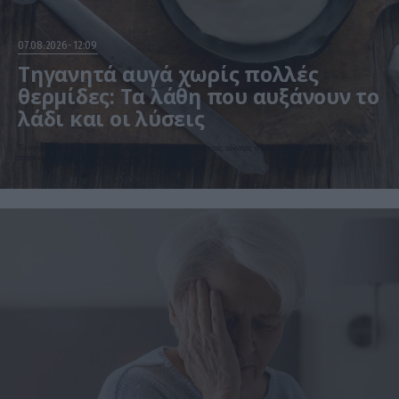
07.08.2026
12:09
Τηγανητά αυγά χωρίς πολλές
θερμίδες: Τα λάθη που αυξάνουν το
λάδι και οι λύσεις
Το αγαπημένο πρωινό μπορεί να γίνει πιο ελαφρύ με μικρές αλλαγές στον τρόπο μαγειρέματος, από το
τηγάνι μέχρι την ποσότητα λαδιού