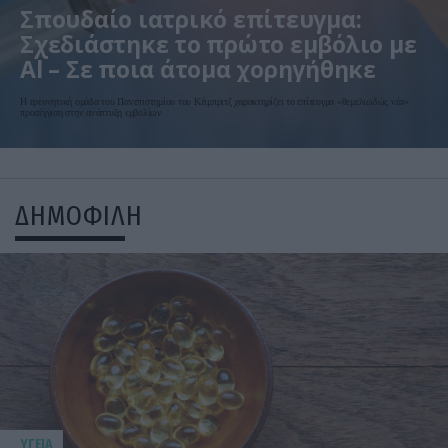
Σπουδαίο ιατρικό επίτευγμα:
Σχεδιάστηκε το πρώτο εμβόλιο με
Αl – Σε ποια άτομα χορηγήθηκε
Η ερευνητική ομάδα του Πανεπιστημίου του Κέιμπριτζ χαρακτηρίζει το επίτευγμα «θεμελιωδώς νέα»
προσέγγιση στην ανάπτυξη εμβολίων
ΔΗΜΟΦΙΛΗ
ΥΓΕΙΑ