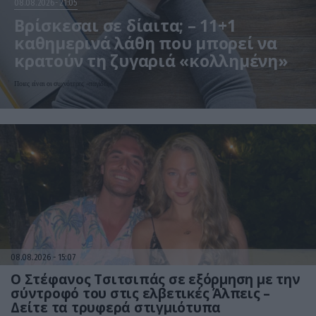
08.08.2026
21:05
Βρίσκεσαι σε δίαιτα; – 11+1
καθημερινά λάθη που μπορεί να
κρατούν τη ζυγαριά «κολλημένη»
Ποιες είναι οι συχνότερες «παγίδες»
08.08.2026
15:07
Ο Στέφανος Τσιτσιπάς σε εξόρμηση με την
σύντροφό του στις ελβετικές Άλπεις –
Δείτε τα τρυφερά στιγμιότυπα