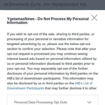
σεξουαλικής ζωής, τον παραμερισμό της
ντροπής και τη λήψη της απόφασης για
αναζήτηση βοήθειας. Μετά τη διάγνωση
YgeiamasNews -
Do Not Process My Personal
Information
σχεδιάζεται το εξατομικευμένο θεραπευτικό
πλάνο από διεπιστημονική ομάδα,
If you wish to opt-out of the sale, sharing to third parties, or
συμπεριλαμβανομένου εξειδικευμένου σε
processing of your personal or sensitive information for
θέματα στυτικής δυσλειτουργίας
targeted advertising by us, please use the below opt-out
section to confirm your selection. Please note that after your
ψυχολόγου»,
αναφέρει ο ειδικός.
opt-out request is processed you may continue seeing
interest-based ads based on personal information utilized by
Επίσης, μέσω συμβουλευτικών συνεδριών, στις
us or personal information disclosed to third parties prior to
οποίες δύνανται να συμμετέχουν και οι
your opt-out. You may separately opt-out of the further
σύντροφοι, μπορούν να αναλυθούν και να
disclosure of your personal information by third parties on the
IAB’s list of downstream participants. This information may
αντιμετωπιστούν όλα τα ψυχολογικά
also be disclosed by us to third parties on the
IAB’s List of
προβλήματα που έχουν προκύψει και να
Downstream Participants
that may further disclose it to other
διαλυθούν τα όποια “σύννεφα” υπάρχουν στη
third parties.
σχέση.
Please note that this website/app uses one or more Google
Personal Data Processing Opt Outs