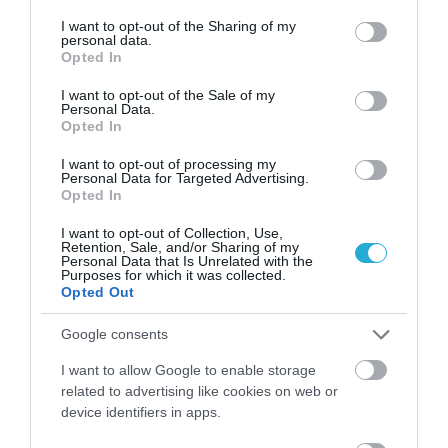
services and may gather and store information including but
Εξάλλου η καλή επικοινωνία και η ειλικρινής
not limited to your visit or usage behaviour. You may click to
I want to opt-out of the Sharing of my
personal data.
συζήτηση με υπευθυνότητα μεταξύ των
grant or deny consent to Google and its third-party tags to
Opted In
use your data for below specified purposes in below Google
συντρόφων σε συνδυασμό με αύξηση της
consent section.
I want to opt-out of the Sale of my
σωματικής οικειότητας και της υποστήριξης
Personal Data.
Opted In
του/της συντρόφου, καθησυχάζει και τους
δύο και χτίζει δυνατές σχέσεις.
I want to opt-out of processing my
Personal Data for Targeted Advertising.
Opted In
«Η στυτική δυσλειτουργία δεν χρειάζεται να
σημάνει την αρχή του τέλους της σεξουαλικής
I want to opt-out of Collection, Use,
Retention, Sale, and/or Sharing of my
ζωής, της ερωτικής σχέσης ή του γάμου.
Personal Data that Is Unrelated with the
Purposes for which it was collected.
Εξερεύνηση χρειάζεται και η σεξουαλική ζωή
Opted Out
θα είναι ικανοποιητική για πολλά-πολλά χρόνια
Google consents
ακόμα»,
καταλήγει ο δρ Λιβάνιος.
I want to allow Google to enable storage
related to advertising like cookies on web or
device identifiers in apps.