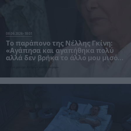
08.06.2026
18:01
Το παράπονο της Νέλλης Γκίνη:
«Αγάπησα και αγαπήθηκα πολύ
αλλά δεν βρήκα το άλλο μου μισό»
(βίντεο)
«Απ’ ότι φαίνεται δεν ήμουν κορίτσι για γάμο»