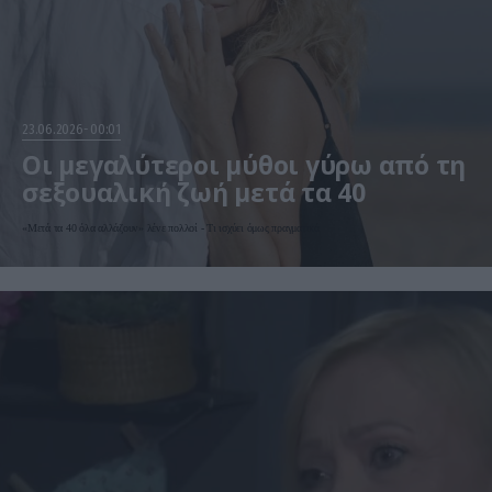
23.06.2026
00:01
Οι μεγαλύτεροι μύθοι γύρω από τη
σεξουαλική ζωή μετά τα 40
«Μετά τα 40 όλα αλλάζουν» λένε πολλοί - Τι ισχύει όμως πραγματικά