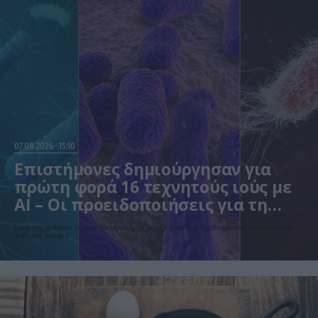
07.08.2026
15:10
Επιστήμονες δημιούργησαν για
πρώτη φορά 16 τεχνητούς ιούς με
AI – Οι προειδοποιήσεις για τη
βιοασφάλεια
Ερευνητές σχεδίασαν 16 νέους βακτηριοφάγους με τη βοήθεια Τεχνητής Νοημοσύνης που εξοντώνουν
ανθεκτικά μικρόβια