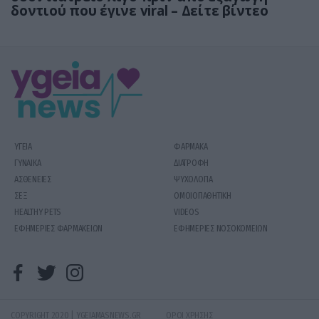
δοντιού που έγινε viral – Δείτε βίντεο
ΥΓΕΙΑ
ΦΑΡΜΑΚΑ
ΓΥΝΑΙΚΑ
ΔΙΑΤΡΟΦΗ
ΑΣΘΕΝΕΙΕΣ
ΨΥΧΟΛΟΓΙΑ
ΣΕΞ
ΟΜΟΙΟΠΑΘΗΤΙΚΗ
HEALTHY PETS
VIDEOS
ΕΦΗΜΕΡΙΕΣ ΦΑΡΜΑΚΕΙΩΝ
ΕΦΗΜΕΡΙΕΣ ΝΟΣΟΚΟΜΕΙΩΝ
COPYRIGHT 2020 | YGEIAMASNEWS.GR
ΟΡΟΙ ΧΡΗΣΗΣ