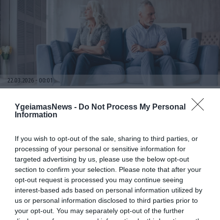
22.03.2026
00:01
Γιατί χωρίζουν τα ζευγάρια μετά από 30 ή
50 χρόνια γάμου; – Τι είναι τα «γκρι
YgeiamasNews -
Do Not Process My Personal
διαζύγια»
Information
If you wish to opt-out of the sale, sharing to third parties, or
processing of your personal or sensitive information for
targeted advertising by us, please use the below opt-out
section to confirm your selection. Please note that after your
opt-out request is processed you may continue seeing
interest-based ads based on personal information utilized by
us or personal information disclosed to third parties prior to
your opt-out. You may separately opt-out of the further