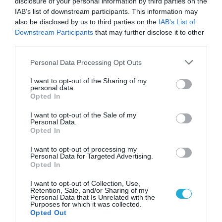
disclosure of your personal information by third parties on the
20.02.2026
17:45
IAB’s list of downstream participants. This information may
also be disclosed by us to third parties on the
IAB’s List of
Tι είναι το «σύνδρομο του Ταρζάν» στις
σχέσεις: Ποιους επηρεάζει
Downstream Participants
that may further disclose it to other
third parties.
Please note that this website/app uses one or more Google
Personal Data Processing Opt Outs
services and may gather and store information including but
not limited to your visit or usage behaviour. You may click to
I want to opt-out of the Sharing of my
personal data.
grant or deny consent to Google and its third-party tags to
Opted In
use your data for below specified purposes in below Google
consent section.
I want to opt-out of the Sale of my
Personal Data.
Opted In
14.02.2026
21:00
I want to opt-out of processing my
Personal Data for Targeted Advertising.
Μην τα αγνοήσεις: Τα σημάδια που
Opted In
δείχνουν ότι το πρώτο ραντεβού πρέπει
να είναι και το… τελευταίο μαζί του
I want to opt-out of Collection, Use,
Retention, Sale, and/or Sharing of my
Personal Data that Is Unrelated with the
Purposes for which it was collected.
Opted Out