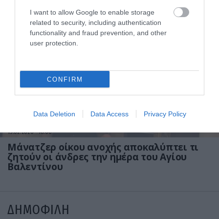
Τελικά υπάρχει «αδελφή ψυχή»; – Τι
I want to allow Google to enable storage
απαντούν οι επιστήμονες
related to security, including authentication
functionality and fraud prevention, and other
user protection.
CONFIRM
Data Deletion
Data Access
Privacy Policy
13.02.2026
18:00
Μάνατζερ οίκου ανοχής αποκαλύπτει τι
ζητούν οι άνδρες την ημέρα του Αγίου
Βαλεντίνου
ΔΗΜΟΦΙΛΗ