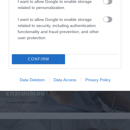
I want to allow Google to enable storage
related to personalization.
I want to allow Google to enable storage
related to security, including authentication
functionality and fraud prevention, and other
user protection.
CONFIRM
07.08.2026
06:06
Δείτε ποια είναι τα συμπτώματα
Data Deletion
Data Access
Privacy Policy
ενός «μίνι εγκεφαλικού»
επεισοδίου
Τι πρέπει να κάνετε αμέσως