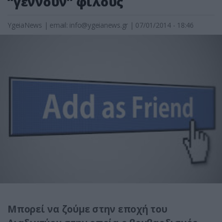
“γεννούν” φίλους
YgeiaNews
|
email:
info@ygeianews.gr
| 07/01/2014 - 18:46
Μπορεί να ζούμε στην εποχή του