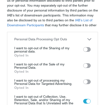
us or personal information disclosed to third parties prior to
your opt-out. You may separately opt-out of the further
disclosure of your personal information by third parties on the
IAB’s list of downstream participants. This information may
ΥΓΕΙΑ
also be disclosed by us to third parties on the
IAB’s List of
2
Το τρόφιμο που θωρακίζει «αθόρυβα»
Downstream Participants
that may further disclose it to other
τα οστά σε κάθε ηλικία… δεν είναι το
third parties.
γάλα!
Please note that this website/app uses one or more Google
Personal Data Processing Opt Outs
services and may gather and store information including but
not limited to your visit or usage behaviour. You may click to
I want to opt-out of the Sharing of my
personal data.
grant or deny consent to Google and its third-party tags to
Opted In
use your data for below specified purposes in below Google
consent section.
I want to opt-out of the Sale of my
Personal Data.
Opted In
I want to opt-out of processing my
Personal Data for Targeted Advertising.
ΦΑΡΜΑΚΑ
Opted In
3
Ανατροπή δεδομένων στα εμβόλια
mRNA: Οι εμβολιασμένοι πεθαίνουν
I want to opt-out of Collection, Use,
Retention, Sale, and/or Sharing of my
πλέον στις ΗΠΑ από COVID-19
Personal Data that Is Unrelated with the