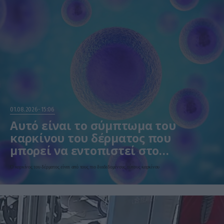
01.08.2026
15:06
Αυτό είναι το σύμπτωμα του
καρκίνου του δέρματος που
μπορεί να εντοπιστεί στο
κομμωτήριο! – Τι δείχνει νέα
Ο καρκίνος του δέρματος είναι από τους πιο διαδεδομένους τύπους καρκίνου
έρευνα