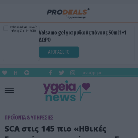
Valsamo gel για μυϊκούς πόνους 50ml 1+1
ΔΩΡΟ
ΑΓΟΡΑΣΕ ΤΟ
ΠΡΟΪΟΝΤΑ & ΥΠΗΡΕΣΙΕΣ
SCA στις 145 πιο «Ηθικές