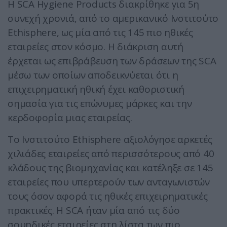
Η SCA Hygiene Products διακρίθηκε για 5η
συνεχή χρονιά, από το αμερικανικό Ινστιτούτο
Ethisphere, ως μία από τις 145 πιο ηθικές
εταιρείες στον κόσμο. Η διάκριση αυτή
έρχεται ως επιβράβευση των δράσεων της SCA
μέσω των οποίων αποδεικνύεται ότι η
επιχειρηματική ηθική έχει καθοριστική
σημασία για τις επώνυμες μάρκες και την
κερδοφορία μιας εταιρείας.
Το Ινστιτούτο Ethisphere αξιολόγησε αρκετές
χιλιάδες εταιρείες από περισσότερους από 40
κλάδους της βιομηχανίας και κατέληξε σε 145
εταιρείες που υπερτερούν των ανταγωνιστών
τους όσον αφορά τις ηθικές επιχειρηματικές
πρακτικές. Η SCA ήταν μία από τις δύο
σουηδικές εταιρείες στη λίστα των πιο