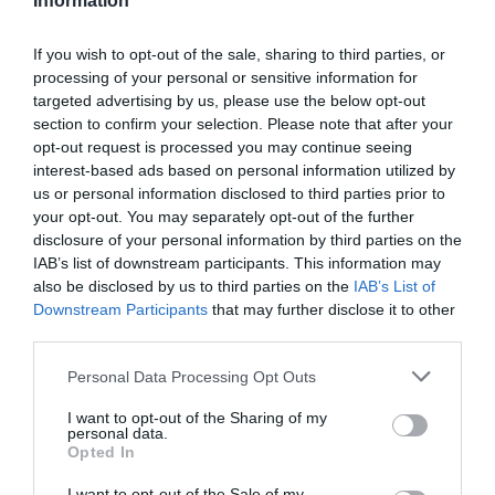
Information
If you wish to opt-out of the sale, sharing to third parties, or
processing of your personal or sensitive information for
targeted advertising by us, please use the below opt-out
section to confirm your selection. Please note that after your
opt-out request is processed you may continue seeing
interest-based ads based on personal information utilized by
us or personal information disclosed to third parties prior to
your opt-out. You may separately opt-out of the further
ΥΓΕΙΑ
disclosure of your personal information by third parties on the
1
Αυτό είναι το θαυματουργό έλαιο που
IAB’s list of downstream participants. This information may
προστατεύει από το Αλτχάιμερ
also be disclosed by us to third parties on the
IAB’s List of
Downstream Participants
that may further disclose it to other
third parties.
Please note that this website/app uses one or more Google
Personal Data Processing Opt Outs
services and may gather and store information including but
not limited to your visit or usage behaviour. You may click to
I want to opt-out of the Sharing of my
personal data.
grant or deny consent to Google and its third-party tags to
Opted In
use your data for below specified purposes in below Google
consent section.
I want to opt-out of the Sale of my