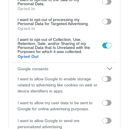
Personal Data.
Opted In
ΥΓΕΙΑ
2
Το τρόφιμο που θωρακίζει «αθόρυβα»
I want to opt-out of processing my
τα οστά σε κάθε ηλικία… δεν είναι το
Personal Data for Targeted Advertising.
γάλα!
Opted In
I want to opt-out of Collection, Use,
Retention, Sale, and/or Sharing of my
Personal Data that Is Unrelated with the
Purposes for which it was collected.
Opted Out
Google consents
I want to allow Google to enable storage
related to advertising like cookies on web or
device identifiers in apps.
ΦΑΡΜΑΚΑ
3
Ανατροπή δεδομένων στα εμβόλια
I want to allow my user data to be sent to
mRNA: Οι εμβολιασμένοι πεθαίνουν
Google for online advertising purposes.
πλέον στις ΗΠΑ από COVID-19
I want to allow Google to send me
personalized advertising.