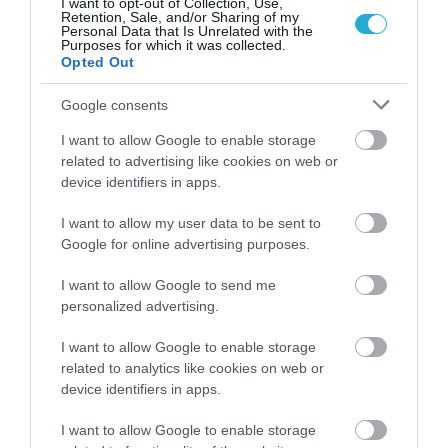
I want to opt-out of Collection, Use,
Retention, Sale, and/or Sharing of my
Personal Data that Is Unrelated with the
ΦΑΡΜΑΚΑ
Purposes for which it was collected.
3
Ανατροπή δεδομένων στα εμβόλια
Opted Out
mRNA: Οι εμβολιασμένοι πεθαίνουν
πλέον στις ΗΠΑ από COVID-19
Google consents
I want to allow Google to enable storage
related to advertising like cookies on web or
device identifiers in apps.
I want to allow my user data to be sent to
Google for online advertising purposes.
I want to allow Google to send me
personalized advertising.
KΑΡΔΙΑ
4
I want to allow Google to enable storage
Ποιοι είναι οι φυσιολογικοί καρδιακοί
παλμοί και ποια τα επικίνδυνα όρια –
related to analytics like cookies on web or
Πότε πρέπει να ανησυχήσετε
device identifiers in apps.
I want to allow Google to enable storage