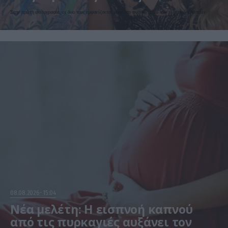
τρυφερά στιγμιότυπα
Στην πρώτη φωτογραφία, οι δυο τους εμφανίζονται μέσα στο φυσικό τοπίο των ελβετικών Άλπεων
08.08.2026
15:04
Νέα μελέτη: Η εισπνοή καπνού
από τις πυρκαγιές αυξάνει τον