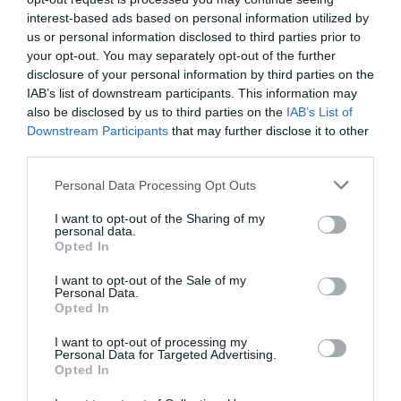
interest-based ads based on personal information utilized by
us or personal information disclosed to third parties prior to
your opt-out. You may separately opt-out of the further
disclosure of your personal information by third parties on the
IAB’s list of downstream participants. This information may
also be disclosed by us to third parties on the
IAB’s List of
Downstream Participants
that may further disclose it to other
third parties.
ΥΓΕΙΑ
Please note that this website/app uses one or more Google
Personal Data Processing Opt Outs
2
Το τρόφιμο που θωρακίζει «αθόρυβα»
services and may gather and store information including but
τα οστά σε κάθε ηλικία… δεν είναι το
not limited to your visit or usage behaviour. You may click to
I want to opt-out of the Sharing of my
γάλα!
personal data.
grant or deny consent to Google and its third-party tags to
Opted In
use your data for below specified purposes in below Google
consent section.
I want to opt-out of the Sale of my
Personal Data.
Opted In
I want to opt-out of processing my
Personal Data for Targeted Advertising.
Opted In