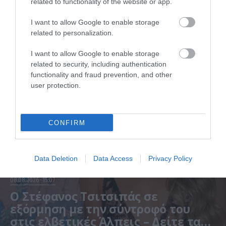
related to functionality of the website or app.
ΠΕΡΙΣΣΟΤΕΡΑ
I want to allow Google to enable storage
related to personalization.
I want to allow Google to enable storage
related to security, including authentication
functionality and fraud prevention, and other
user protection.
CONFIRM
Data Deletion
Data Access
Privacy Policy
08.08.2026
15:07
Ο Στέφανος Τσιτσιπάς σε
εξόρμηση με την σύντροφό του
στις ελβετικές Άλπεις – Δείτε τα