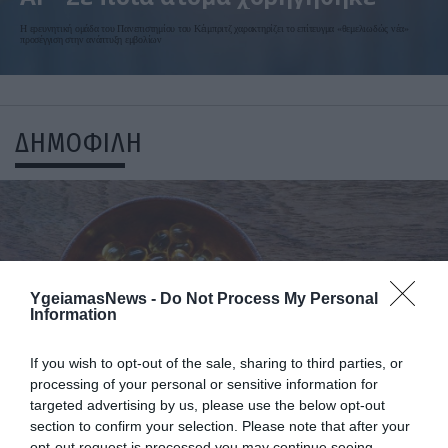
Η ερευνητική ομάδα του Πανεπιστημίου του Κέιμπριτζ χαρακτηρίζει το επίτευγμα «θεμελιωδώς νέα»
προσέγγιση στην ανάπτυξη εμβολίων
ΔΗΜΟΦΙΛΗ
YgeiamasNews -
Do Not Process My Personal
Information
If you wish to opt-out of the sale, sharing to third parties, or
ΥΓΕΙΑ
processing of your personal or sensitive information for
1
Αυτό είναι το θαυματουργό έλαιο που
targeted advertising by us, please use the below opt-out
προστατεύει από το Αλτχάιμερ
section to confirm your selection. Please note that after your
opt-out request is processed you may continue seeing