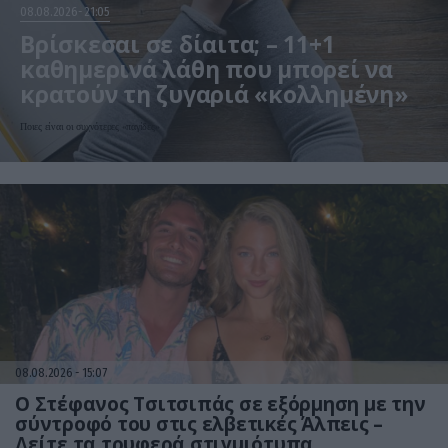
08.08.2026
21:05
Βρίσκεσαι σε δίαιτα; – 11+1
καθημερινά λάθη που μπορεί να
κρατούν τη ζυγαριά «κολλημένη»
Ποιες είναι οι συχνότερες «παγίδες»
08.08.2026
15:07
Ο Στέφανος Τσιτσιπάς σε εξόρμηση με την
σύντροφό του στις ελβετικές Άλπεις –
Δείτε τα τρυφερά στιγμιότυπα