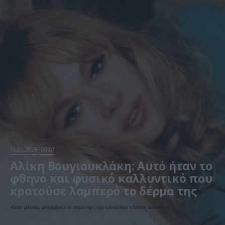
16.05.2026
00:01
Αλίκη Βουγιουκλάκη: Αυτό ήταν το
φθηνό και φυσικό καλλυντικό που
κρατούσε λαμπερό το δέρμα της
«Όταν μιλούσε, μοσχομύριζε το στόμα της», είχε αποκαλύψει ο Μάκης Δελαπόρτας