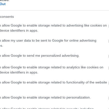
ιωπηλό»
Νέα έρευνα: Σημαντι
Out
τωμα που
μείωση της
ίζεται στα πόδια
τεστοστερόνης στου
πορεί να
άνδρες τα τελευταία 
consents
δοποιεί για
χρόνια – Tι ευθύνετα
ό καρδιαγγειακό
o allow Google to enable storage related to advertising like cookies on
λημα
evice identifiers in apps.
o allow my user data to be sent to Google for online advertising
s.
to allow Google to send me personalized advertising.
o allow Google to enable storage related to analytics like cookies on
evice identifiers in apps.
15:01
09.07.2026
15:01
o allow Google to enable storage related to functionality of the website
αιρινές αλλεργίες:
Ο ΕΦΕΤ ανακαλεί απ
ποι να τις
την αγορά προϊόντα
ρίσετε πριν
χούμους λόγω
άσουν τις
σαλμονέλας – Δείτε 
o allow Google to enable storage related to personalization.
πές σας
αφορά (φώτο)
o allow Google to enable storage related to security, including