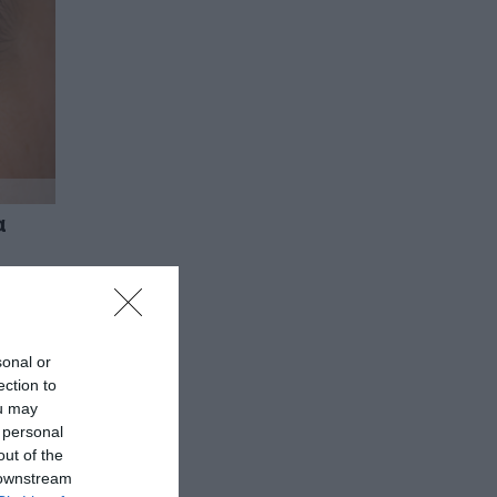
α
τερα
sonal or
ection to
ou may
 personal
out of the
 downstream