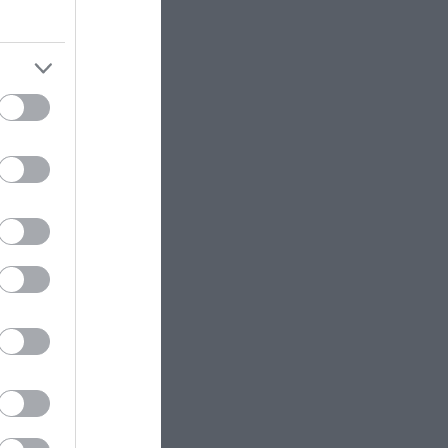
κή
ς
50
ι
ό
ποια