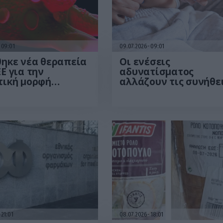
09:01
09.07.2026
09:01
θηκε νέα θεραπεία
Οι ενέσεις
Ε για την
αδυνατίσματος
τική μορφή
αλλάζουν τις συνήθε
νου της ουροδόχου
των καταναλωτών –
ς
Πώς επηρεάζουν τις
αγορές τους
21:01
08.07.2026
18:01