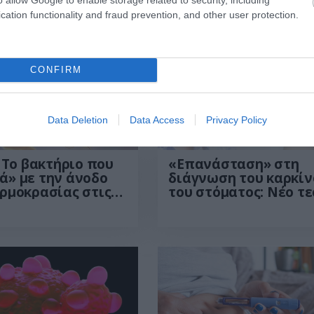
cation functionality and fraud prevention, and other user protection.
CONFIRM
Data Deletion
Data Access
Privacy Policy
12:01
09.07.2026
12:01
: Το βακτήριο που
«Επανάσταση» στη
ά» με την άνοδο
διάγνωση του καρκίν
ερμοκρασίας στις
του στόματος: Νέο τ
ες – Τι δείχνει ο
εντοπίζει τη νόσο μ
ς του ECDC
σε μία ώρα