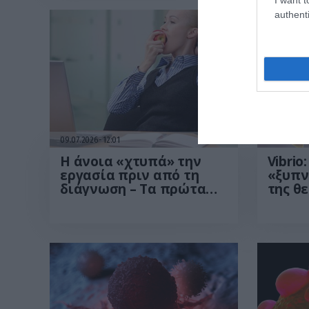
authenti
09.07.2026
12:01
09.07.2026
Η άνοια «χτυπά» την
Vibrio
εργασία πριν από τη
«ξυπν
διάγνωση – Τα πρώτα
της θ
σημάδια μπορεί να
θάλασσ
εμφανιστούν χρόνια
χάρτη
νωρίτερα