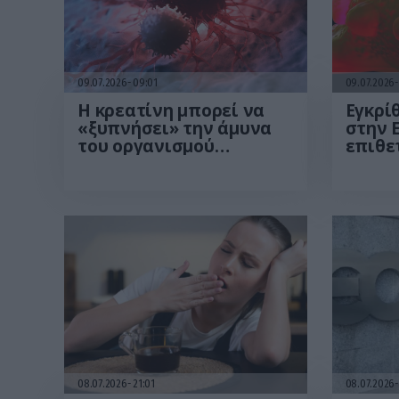
09.07.2026
09:01
09.07.2026
Η κρεατίνη μπορεί να
Εγκρί
«ξυπνήσει» την άμυνα
στην Ε
του οργανισμού
επιθε
απέναντι στον καρκίνο –
καρκί
Τι ανακάλυψαν οι
κύστη
επιστήμονες
08.07.2026
21:01
08.07.2026