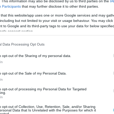
. This information may also be disclosed by us to third parties on the
IA
Participants
that may further disclose it to other third parties.
 that this website/app uses one or more Google services and may gath
including but not limited to your visit or usage behaviour. You may click 
12:01
10.07.2026
12:01
 to Google and its third-party tags to use your data for below specifi
α: Ο
Προειδοποίηση από 
ogle consent section.
ειστικός θηλασμός
ΠΟΥ: Οι δύο μορφές
ών συνδέεται με
καρκίνου που θα
ότερο κίνδυνο
εμφανίζονται
l Data Processing Opt Outs
συχνότερα έως το 20
o opt-out of the Sharing of my personal data.
In
o opt-out of the Sale of my Personal Data.
In
to opt-out of processing my Personal Data for Targeted
ing.
In
o opt-out of Collection, Use, Retention, Sale, and/or Sharing
00:01
10.07.2026
00:01
ersonal Data that Is Unrelated with the Purposes for which it
lected.