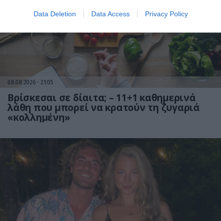
Data Deletion
Data Access
Privacy Policy
08.08.2026
21:05
Βρίσκεσαι σε δίαιτα; – 11+1 καθημερινά
λάθη που μπορεί να κρατούν τη ζυγαριά
«κολλημένη»