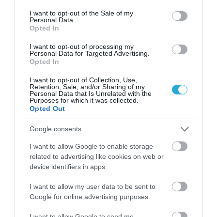
consent section.
I want to opt-out of the Sale of my
Personal Data.
Opted In
I want to opt-out of processing my
Personal Data for Targeted Advertising.
Opted In
I want to opt-out of Collection, Use,
Retention, Sale, and/or Sharing of my
Personal Data that Is Unrelated with the
Purposes for which it was collected.
Opted Out
09.08.2026
18:34
Άννα Κορακάκη: Η συγκινητική
Google consents
ανάρτηση από την Ελληνίδα
I want to allow Google to enable storage
Ολυμπιονίκη – Αποκάλυψε το
related to advertising like cookies on web or
σπουδαιότερο «μετάλλιό» της
device identifiers in apps.
Η Άννα Κορακάκη δημοσίευσε στον προσωπικό της λογαριασμό στο Instagram δύο φωτογραφίες
I want to allow my user data to be sent to
Google for online advertising purposes.
I want to allow Google to send me