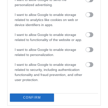
personalized advertising.
I want to allow Google to enable storage
related to analytics like cookies on web or
device identifiers in apps.
I want to allow Google to enable storage
related to functionality of the website or app.
I want to allow Google to enable storage
related to personalization.
08.08.2026
21:06
I want to allow Google to enable storage
Γιατί το μέλι δεν χαλάει σχεδόν
related to security, including authentication
ποτέ; – Η επιστήμη δίνει την
functionality and fraud prevention, and other
απάντηση
user protection.
Πώς πρέπει να αποθηκεύεται
CONFIRM