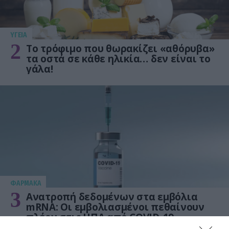
ΥΓΕΙΑ
2
Το τρόφιμο που θωρακίζει «αθόρυβα»
τα οστά σε κάθε ηλικία… δεν είναι το
γάλα!
ΦΑΡΜΑΚΑ
3
Ανατροπή δεδομένων στα εμβόλια
mRNA: Οι εμβολιασμένοι πεθαίνουν
πλέον στις ΗΠΑ από COVID-19