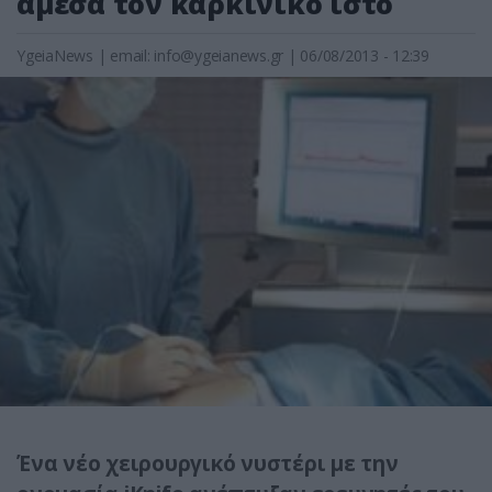
άμεσα τον καρκινικό ιστό
YgeiaNews
|
email:
info@ygeianews.gr
| 06/08/2013 - 12:39
Ένα νέο χειρουργικό νυστέρι με την