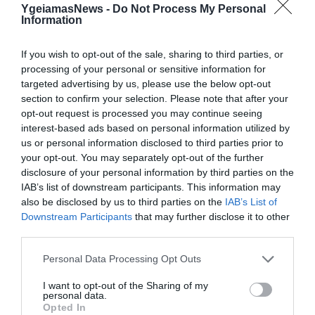
YgeiamasNews -
Do Not Process My Personal
Information
If you wish to opt-out of the sale, sharing to third parties, or
processing of your personal or sensitive information for
targeted advertising by us, please use the below opt-out
section to confirm your selection. Please note that after your
opt-out request is processed you may continue seeing
interest-based ads based on personal information utilized by
KΑΡΔΙΑ
us or personal information disclosed to third parties prior to
4
Ποιοι είναι οι φυσιολογικοί καρδιακοί
your opt-out. You may separately opt-out of the further
παλμοί και ποια τα επικίνδυνα όρια –
disclosure of your personal information by third parties on the
Πότε πρέπει να ανησυχήσετε
IAB’s list of downstream participants. This information may
also be disclosed by us to third parties on the
IAB’s List of
Downstream Participants
that may further disclose it to other
third parties.
ΠΕΡΙΣΣΟΤΕΡΑ
Please note that this website/app uses one or more Google
Personal Data Processing Opt Outs
services and may gather and store information including but
not limited to your visit or usage behaviour. You may click to
I want to opt-out of the Sharing of my
personal data.
grant or deny consent to Google and its third-party tags to
Opted In
use your data for below specified purposes in below Google