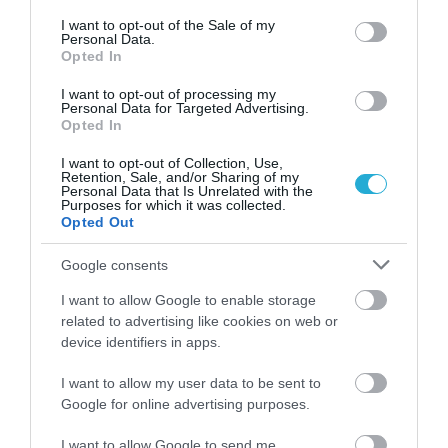
consent section.
I want to opt-out of the Sale of my
Personal Data.
Opted In
ΥΓΕΙΑ
2
Το τρόφιμο που θωρακίζει «αθόρυβα»
I want to opt-out of processing my
τα οστά σε κάθε ηλικία… δεν είναι το
Personal Data for Targeted Advertising.
Opted In
γάλα!
I want to opt-out of Collection, Use,
Retention, Sale, and/or Sharing of my
Personal Data that Is Unrelated with the
Purposes for which it was collected.
Opted Out
Google consents
I want to allow Google to enable storage
related to advertising like cookies on web or
device identifiers in apps.
ΦΑΡΜΑΚΑ
3
Ανατροπή δεδομένων στα εμβόλια
I want to allow my user data to be sent to
mRNA: Οι εμβολιασμένοι πεθαίνουν
Google for online advertising purposes.
πλέον στις ΗΠΑ από COVID-19
I want to allow Google to send me