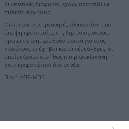
οι γενετικές διαφορές, έχουν προταθεί ως
πιθανές εξηγήσεις.
Οι Αμερικανοί ερευνητές τόνισαν ότι, από
άποψη προστασίας της δημόσιας υγείας,
πρέπει να ενημερωθούν σωστά για τους
κινδύνους οι έφηβοι και οι νέοι άνδρες, οι
οποίοι έχουν συνήθως πιο ριψοκίνδυνη
συμπεριφορά από ό,τι οι νέες.
Πηγή: ΑΠΕ-ΜΠΕ