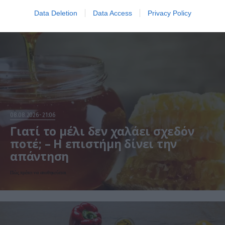
Data Deletion
Data Access
Privacy Policy
08.08.2026
21:06
Γιατί το μέλι δεν χαλάει σχεδόν
ποτέ; – Η επιστήμη δίνει την
απάντηση
Πώς πρέπει να αποθηκεύεται