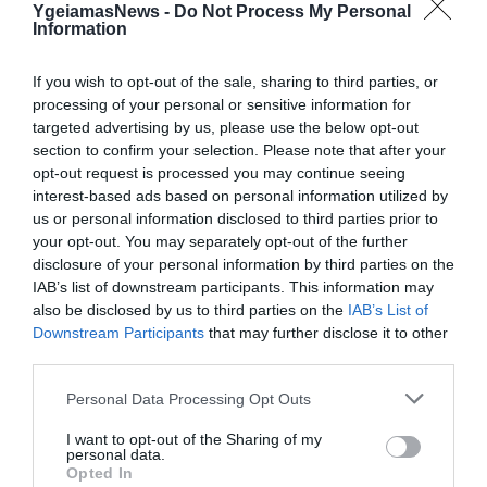
ΔΗΜΟΦΙΛΗ
YgeiamasNews -
Do Not Process My Personal
Information
If you wish to opt-out of the sale, sharing to third parties, or
processing of your personal or sensitive information for
targeted advertising by us, please use the below opt-out
section to confirm your selection. Please note that after your
opt-out request is processed you may continue seeing
interest-based ads based on personal information utilized by
us or personal information disclosed to third parties prior to
your opt-out. You may separately opt-out of the further
ΥΓΕΙΑ
disclosure of your personal information by third parties on the
1
IAB’s list of downstream participants. This information may
Αυτό είναι το θαυματουργό έλαιο που
also be disclosed by us to third parties on the
IAB’s List of
προστατεύει από το Αλτχάιμερ
Downstream Participants
that may further disclose it to other
third parties.
Please note that this website/app uses one or more Google
Personal Data Processing Opt Outs
services and may gather and store information including but
not limited to your visit or usage behaviour. You may click to
I want to opt-out of the Sharing of my
personal data.
grant or deny consent to Google and its third-party tags to
Opted In
use your data for below specified purposes in below Google