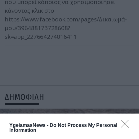
που μπορεί κάποιος να χρησιμοποιήσει
κάνοντας κλικ στο
https://www.facebook.com/pages/Δικαίωμά-
μου/396488173728608?
sk=app_227664274016411
ΔΗΜΟΦΙΛΗ
YgeiamasNews -
Do Not Process My Personal
Information