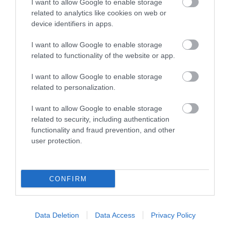
I want to allow Google to enable storage
related to analytics like cookies on web or
device identifiers in apps.
KΑΡΔΙΑ
4
Ποιοι είναι οι φυσιολογικοί καρδιακοί
I want to allow Google to enable storage
παλμοί και ποια τα επικίνδυνα όρια –
related to functionality of the website or app.
Πότε πρέπει να ανησυχήσετε
I want to allow Google to enable storage
related to personalization.
ΠΕΡΙΣΣΟΤΕΡΑ
I want to allow Google to enable storage
related to security, including authentication
functionality and fraud prevention, and other
user protection.
CONFIRM
Data Deletion
Data Access
Privacy Policy