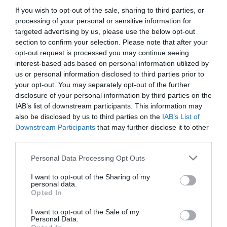
If you wish to opt-out of the sale, sharing to third parties, or
processing of your personal or sensitive information for
targeted advertising by us, please use the below opt-out
section to confirm your selection. Please note that after your
ΥΓΕΙΑ
opt-out request is processed you may continue seeing
1
Αυτό είναι το θαυματουργό έλαιο που
interest-based ads based on personal information utilized by
προστατεύει από το Αλτχάιμερ
us or personal information disclosed to third parties prior to
your opt-out. You may separately opt-out of the further
disclosure of your personal information by third parties on the
IAB’s list of downstream participants. This information may
also be disclosed by us to third parties on the
IAB’s List of
Downstream Participants
that may further disclose it to other
third parties.
Please note that this website/app uses one or more Google
Personal Data Processing Opt Outs
services and may gather and store information including but
not limited to your visit or usage behaviour. You may click to
I want to opt-out of the Sharing of my
ΥΓΕΙΑ
personal data.
grant or deny consent to Google and its third-party tags to
Opted In
2
Το τρόφιμο που θωρακίζει «αθόρυβα»
use your data for below specified purposes in below Google
τα οστά σε κάθε ηλικία… δεν είναι το
consent section.
I want to opt-out of the Sale of my
γάλα!
Personal Data.