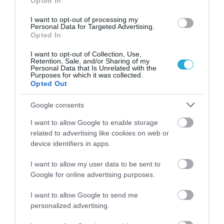
Opted In
I want to opt-out of processing my
Personal Data for Targeted Advertising.
Opted In
I want to opt-out of Collection, Use,
Retention, Sale, and/or Sharing of my
Personal Data that Is Unrelated with the
Purposes for which it was collected.
Opted Out
ΦΑΡΜΑΚΑ
Google consents
3
Ανατροπή δεδομένων στα εμβόλια
I want to allow Google to enable storage
mRNA: Οι εμβολιασμένοι πεθαίνουν
related to advertising like cookies on web or
πλέον στις ΗΠΑ από COVID-19
device identifiers in apps.
I want to allow my user data to be sent to
Google for online advertising purposes.
I want to allow Google to send me
personalized advertising.