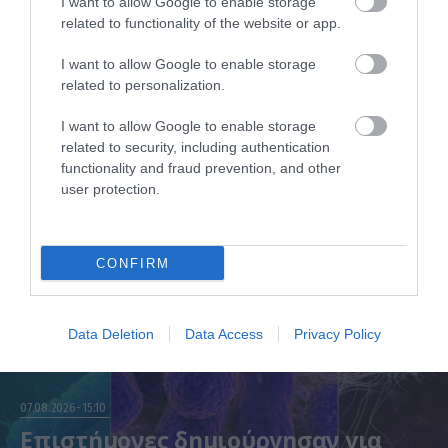
I want to allow Google to enable storage
εποχικές επιλογές που πρέπει να
related to functionality of the website or app.
βάλετε στο τραπέζι σας
Σύκα, δαμάσκηνα, φραγκόσυκα, ντομάτες και βασιλικός πρωταγωνιστούν τον τελευταίο μήνα του
I want to allow Google to enable storage
καλοκαιριού
related to personalization.
I want to allow Google to enable storage
related to security, including authentication
functionality and fraud prevention, and other
user protection.
CONFIRM
Data Deletion
Data Access
Privacy Policy
07.08.2026
15:10
Επιστήμονες δημιούργησαν για