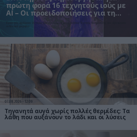
πρώτη φορά 16 τεχνητούς ιούς με
AI – Οι προειδοποιήσεις για τη
βιοασφάλεια
Ερευνητές σχεδίασαν 16 νέους βακτηριοφάγους με τη βοήθεια Τεχνητής Νοημοσύνης που εξοντώνουν
ανθεκτικά μικρόβια
07.08.2026
12:09
Τηγανητά αυγά χωρίς πολλές θερμίδες: Τα
λάθη που αυξάνουν το λάδι και οι λύσεις