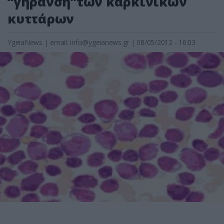
“γήρανση”των καρκινικών
κυττάρων
YgeiaNews
|
email:
info@ygeianews.gr
| 08/05/2012 - 16:03