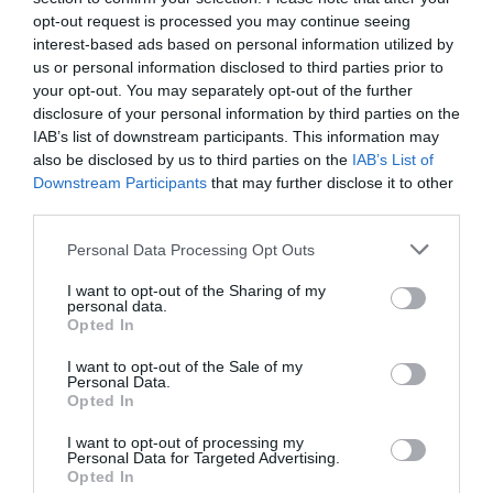
opt-out request is processed you may continue seeing
interest-based ads based on personal information utilized by
us or personal information disclosed to third parties prior to
ΦΑΡΜΑΚΑ
your opt-out. You may separately opt-out of the further
3
Ανατροπή δεδομένων στα εμβόλια
disclosure of your personal information by third parties on the
mRNA: Οι εμβολιασμένοι πεθαίνουν
IAB’s list of downstream participants. This information may
πλέον στις ΗΠΑ από COVID-19
also be disclosed by us to third parties on the
IAB’s List of
Downstream Participants
that may further disclose it to other
third parties.
Please note that this website/app uses one or more Google
Personal Data Processing Opt Outs
services and may gather and store information including but
not limited to your visit or usage behaviour. You may click to
I want to opt-out of the Sharing of my
personal data.
grant or deny consent to Google and its third-party tags to
Opted In
use your data for below specified purposes in below Google
consent section.
I want to opt-out of the Sale of my
Personal Data.
Opted In
KΑΡΔΙΑ
4
Ποιοι είναι οι φυσιολογικοί καρδιακοί
I want to opt-out of processing my
παλμοί και ποια τα επικίνδυνα όρια –
Personal Data for Targeted Advertising.
Πότε πρέπει να ανησυχήσετε
Opted In