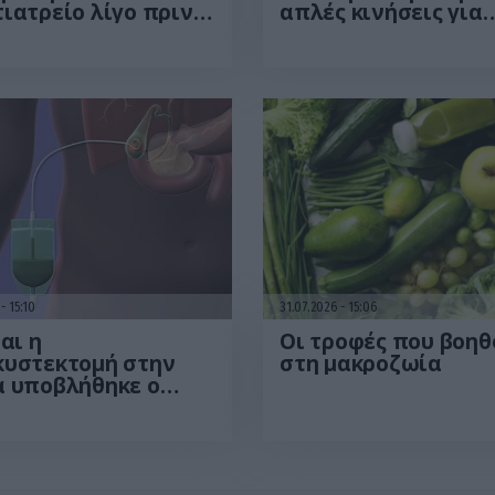
ιατρείο λίγο πριν
απλές κινήσεις για
εξαγωγή δοντιού
περισσότερη ενέργ
γινε viral – Δείτε
από το πρωί
ο
6
15:10
31.07.2026
15:06
ναι η
Οι τροφές που βοηθ
κυστεκτομή στην
στη μακροζωία
α υποβλήθηκε ο
ζηγιάννης: Tα
τώματα που
ούν στην επέμβαση