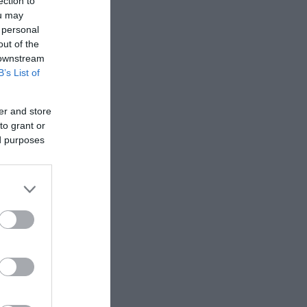
ection to
ou may
 personal
out of the
 downstream
B’s List of
er and store
to grant or
ed purposes
ι