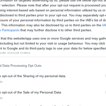
Ωστόσο, τα νέα ευρήματα δεν μπορούν να
formation for targeted advertising by us, please use the below opt-out s
r selection. Please note that after your opt-out request is processed y
σθούν 3 έως 5 χρόνια έως ότου αποδείξουν οι
eing interest-based ads based on personal information utilized by us or
λήσει τις ασθενείς.
disclosed to third parties prior to your opt-out. You may separately opt-
losure of your personal information by third parties on the IAB’s list of
νική επιθεώρηση «Nature», βασίζεται στην
. This information may also be disclosed by us to third parties on the
IA
 2.000 γυναικών. Η ανάλυση έδειξε πως όλοι οι
Participants
that may further disclose it to other third parties.
ικά κύτταρα όταν γίνονται καρκινικά, μπορούν να
 that this website/app uses one or more Google services and may gath
νόμασαν IntClust 1-10. Υπάρχουν σαφείς διαφορές
including but not limited to your visit or usage behaviour. You may click 
 to Google and its third-party tags to use your data for below specifi
 κατηγορίες IntClust 2 και IntClust 5 λ.χ. φαίνετα
ogle consent section.
νώ οι κατηγορίες IntClust 3 και IntClust 4 έχουν
φορές αυτές θα μπορούσαν να συμβάλλουν στην
l Data Processing Opt Outs
φορά τη θεραπεία, εδώ παρατηρείται σημαντική
o opt-out of the Sharing of my personal data.
In
χα για μία από 10 μορφές καρκίνου του μαστού.
o opt-out of the Sale of my Personal Data.
τη στιγμή υπάρχουν οι συνήθεις θεραπείες, όπως η
In
ορμονοθεραπεία.