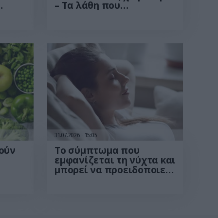
– Τα λάθη που
εια
επηρεάζουν την
απόλαυση χωρίς να το
καταλαβαίνουμε
31.07.2026
15:05
ούν
Το σύμπτωμα που
εμφανίζεται τη νύχτα και
μπορεί να προειδοποιεί
για καρδιοπάθεια