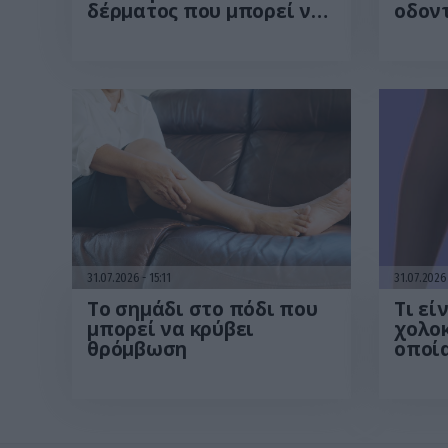
δέρματος που μπορεί να
οδοντ
εντοπιστεί στο
από 
κομμωτήριο! – Τι δείχνει
που έ
νέα έρευνα
βίντε
31.07.2026
15:11
31.07.202
Το σημάδι στο πόδι που
Τι εί
μπορεί να κρύβει
χολο
θρόμβωση
οποί
Μ.Χατ
συμπ
οδηγ