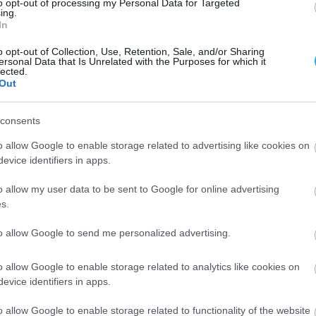
to opt-out of processing my Personal Data for Targeted
τους σημαντικότερους ογκολογικούς, ερευνητικού
ing.
In
arch UK. Ο διευθυντής του δρ Χάρπαλ Κουμάρ,
αλύτερη γενετική ανάλυση του καρκίνου του
o opt-out of Collection, Use, Retention, Sale, and/or Sharing
ersonal Data that Is Unrelated with the Purposes for which it
lected.
Out
consents
o allow Google to enable storage related to advertising like cookies on
evice identifiers in apps.
o allow my user data to be sent to Google for online advertising
s.
to allow Google to send me personalized advertising.
o allow Google to enable storage related to analytics like cookies on
evice identifiers in apps.
o allow Google to enable storage related to functionality of the website