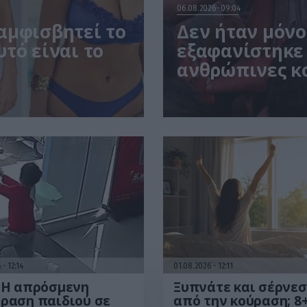
06.08.2026
09:04
αμφισβητεί το
Δεν ήταν μόνο 
τό είναι το
εξαφανίστηκε 
ανθρώπινες κο
έρευνα
Η μελέτη βασίστηκε σε μαθηματικά μοντέλα
6
12:14
01.08.2026
12:11
: Η απρόσμενη
Ξυπνάτε και σέρνεσ
ραση παιδιού σε
από την κούραση; 8