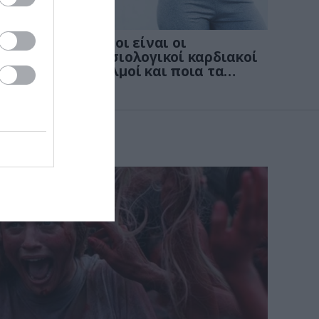
KΑΡΔΙΑ
4
νων
Ποιοι είναι οι
: Οι
φυσιολογικοί καρδιακοί
παλμοί και ποια τα
στις
επικίνδυνα όρια – Πότε
πρέπει να ανησυχήσετε