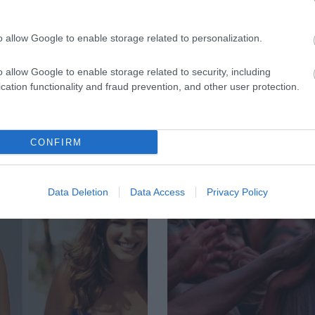
ΦΑΡΜΑΚΑ
3
o allow Google to enable storage related to personalization.
τρόφιμο που
Ανατροπή δεδομέ
ακίζει «αθόρυβα» τα
στα εμβόλια mRNA
ά σε κάθε ηλικία…
εμβολιασμένοι
o allow Google to enable storage related to security, including
 είναι το γάλα!
πεθαίνουν πλέον 
cation functionality and fraud prevention, and other user protection.
ΗΠΑ από COVID-19
CONFIRM
Data Deletion
Data Access
Privacy Policy