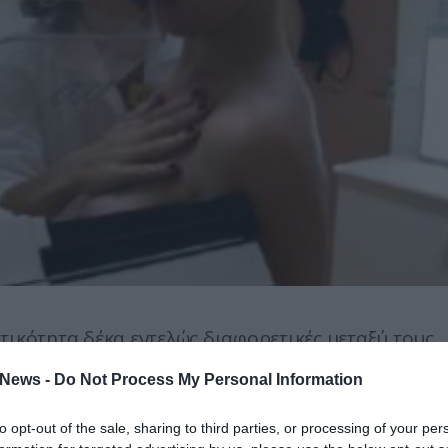
τικότητα δέκα εντελώς διαφορετικές μεταξύ τους
λέτη
News -
Do Not Process My Personal Information
σημο» της Ογκολογίας.
Οι δυνατότητες που
 τεράστιες και θα μπορούσαν να μεταμορφώσουν τη
to opt-out of the sale, sharing to third parties, or processing of your per