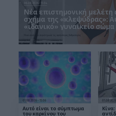
06.08.2026
15:04
Νέα επιστημονική μελέτη 
σχήμα της «κλεψύδρας»: Αυ
«ιδανικό» γυναικείο σώμα
Ποια αναλογία συγκέντρωσε τις υψηλότερες βαθμολογίες
01.08.2026
15:06
01.08.202
Αυτό είναι το σύμπτωμα
Κίνα
του καρκίνου του
αντίδ