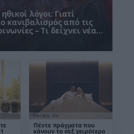
ηθικοί λόγοι: Γιατί
ο κανιβαλισμός από τις
ινωνίες – Τι δείχνει νέα
31.07.2026
21:13
τε
Πέντε πράγματα που
+1
κάνουν το σεξ χειρότερο