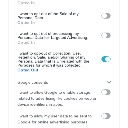
mRNA: Οι εμβολιασμένοι πεθαίνουν
grant or deny consent to Google and its third-party tags to
Opted In
πλέον στις ΗΠΑ από COVID-19
use your data for below specified purposes in below Google
consent section.
I want to opt-out of the Sale of my
Personal Data.
Opted In
I want to opt-out of processing my
Personal Data for Targeted Advertising.
Opted In
I want to opt-out of Collection, Use,
Retention, Sale, and/or Sharing of my
Personal Data that Is Unrelated with the
Purposes for which it was collected.
KΑΡΔΙΑ
Opted Out
4
Ποιοι είναι οι φυσιολογικοί καρδιακοί
παλμοί και ποια τα επικίνδυνα όρια –
Google consents
Πότε πρέπει να ανησυχήσετε
I want to allow Google to enable storage
related to advertising like cookies on web or
device identifiers in apps.
ΠΕΡΙΣΣΟΤΕΡΑ
I want to allow my user data to be sent to
Google for online advertising purposes.