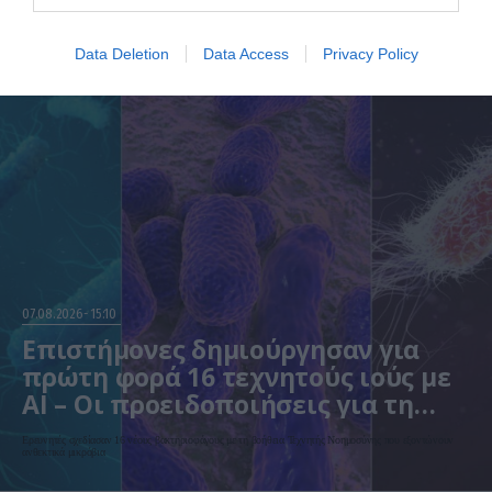
Data Deletion
Data Access
Privacy Policy
07.08.2026
15:10
Επιστήμονες δημιούργησαν για
πρώτη φορά 16 τεχνητούς ιούς με
AI – Οι προειδοποιήσεις για τη
βιοασφάλεια
Ερευνητές σχεδίασαν 16 νέους βακτηριοφάγους με τη βοήθεια Τεχνητής Νοημοσύνης που εξοντώνουν
ανθεκτικά μικρόβια