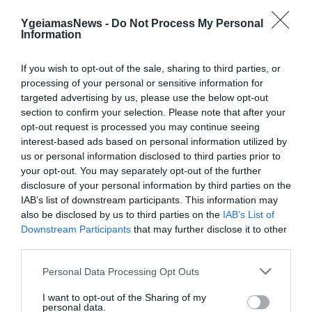
YgeiamasNews -
Do Not Process My Personal
Information
If you wish to opt-out of the sale, sharing to third parties, or
ΥΓΕΙΑ
processing of your personal or sensitive information for
2
Το τρόφιμο που θωρακίζει «αθόρυβα»
targeted advertising by us, please use the below opt-out
τα οστά σε κάθε ηλικία… δεν είναι το
section to confirm your selection. Please note that after your
γάλα!
opt-out request is processed you may continue seeing
interest-based ads based on personal information utilized by
us or personal information disclosed to third parties prior to
your opt-out. You may separately opt-out of the further
disclosure of your personal information by third parties on the
IAB’s list of downstream participants. This information may
also be disclosed by us to third parties on the
IAB’s List of
Downstream Participants
that may further disclose it to other
third parties.
Please note that this website/app uses one or more Google
Personal Data Processing Opt Outs
ΦΑΡΜΑΚΑ
services and may gather and store information including but
3
Ανατροπή δεδομένων στα εμβόλια
not limited to your visit or usage behaviour. You may click to
I want to opt-out of the Sharing of my
personal data.