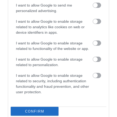
I want to allow Google to send me
personalized advertising.
I want to allow Google to enable storage
related to analytics like cookies on web or
device identifiers in apps.
I want to allow Google to enable storage
related to functionality of the website or app.
I want to allow Google to enable storage
related to personalization.
07.08.2026
15:11
Αυτά είναι τα φρούτα και τα
I want to allow Google to enable storage
related to security, including authentication
λαχανικά του Αυγούστου: Οι
functionality and fraud prevention, and other
εποχικές επιλογές που πρέπει να
user protection.
βάλετε στο τραπέζι σας
Σύκα, δαμάσκηνα, φραγκόσυκα, ντομάτες και βασιλικός πρωταγωνιστούν τον τελευταίο μήνα του
καλοκαιριού
CONFIRM