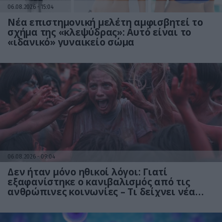
06.08.2026
15:04
Νέα επιστημονική μελέτη αμφισβητεί το
σχήμα της «κλεψύδρας»: Αυτό είναι το
«ιδανικό» γυναικείο σώμα
06.08.2026
09:04
Δεν ήταν μόνο ηθικοί λόγοι: Γιατί
εξαφανίστηκε ο κανιβαλισμός από τις
ανθρώπινες κοινωνίες – Τι δείχνει νέα
έρευνα