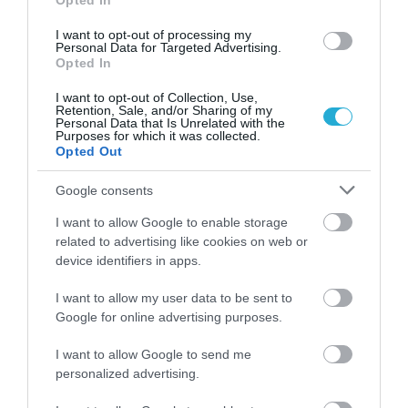
2
Το τρόφιμο που θωρακίζει «αθόρυβα»
Opted In
τα οστά σε κάθε ηλικία… δεν είναι το
γάλα!
I want to opt-out of processing my
Personal Data for Targeted Advertising.
Opted In
I want to opt-out of Collection, Use,
Retention, Sale, and/or Sharing of my
Personal Data that Is Unrelated with the
Purposes for which it was collected.
Opted Out
Google consents
I want to allow Google to enable storage
ΦΑΡΜΑΚΑ
related to advertising like cookies on web or
3
Ανατροπή δεδομένων στα εμβόλια
device identifiers in apps.
mRNA: Οι εμβολιασμένοι πεθαίνουν
πλέον στις ΗΠΑ από COVID-19
I want to allow my user data to be sent to
Google for online advertising purposes.
I want to allow Google to send me
personalized advertising.