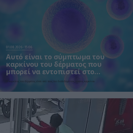
01.08.2026
15:06
Αυτό είναι το σύμπτωμα του
καρκίνου του δέρματος που
μπορεί να εντοπιστεί στο
κομμωτήριο! – Τι δείχνει νέα
Ο καρκίνος του δέρματος είναι από τους πιο διαδεδομένους τύπους καρκίνου
έρευνα