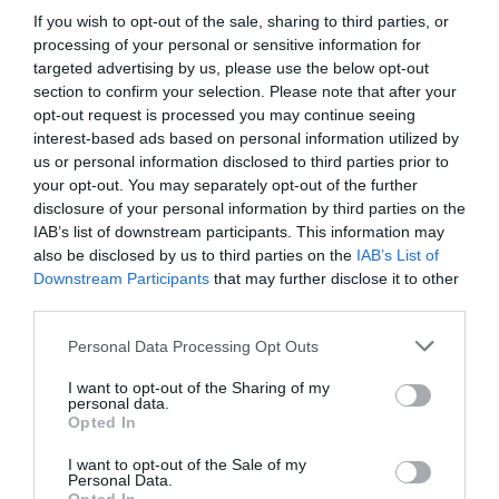
If you wish to opt-out of the sale, sharing to third parties, or
processing of your personal or sensitive information for
targeted advertising by us, please use the below opt-out
section to confirm your selection. Please note that after your
opt-out request is processed you may continue seeing
interest-based ads based on personal information utilized by
us or personal information disclosed to third parties prior to
ΥΓΕΙΑ
your opt-out. You may separately opt-out of the further
1
Αυτό είναι το θαυματουργό έλαιο που
disclosure of your personal information by third parties on the
προστατεύει από το Αλτχάιμερ
IAB’s list of downstream participants. This information may
also be disclosed by us to third parties on the
IAB’s List of
Downstream Participants
that may further disclose it to other
third parties.
Please note that this website/app uses one or more Google
Personal Data Processing Opt Outs
services and may gather and store information including but
not limited to your visit or usage behaviour. You may click to
I want to opt-out of the Sharing of my
personal data.
grant or deny consent to Google and its third-party tags to
Opted In
use your data for below specified purposes in below Google
consent section.
I want to opt-out of the Sale of my
ΥΓΕΙΑ
Personal Data.