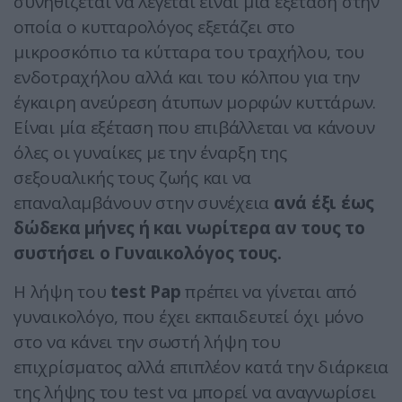
συνηθίζεται να λέγεται είναι μία εξέταση στην
οποία ο κυτταρολόγος εξετάζει στο
μικροσκόπιο τα κύτταρα του τραχήλου, του
ενδοτραχήλου αλλά και του κόλπου για την
έγκαιρη ανεύρεση άτυπων μορφών κυττάρων.
Είναι μία εξέταση που επιβάλλεται να κάνουν
όλες οι γυναίκες με την έναρξη της
σεξουαλικής τους ζωής και να
επαναλαμβάνουν στην συνέχεια
ανά έξι έως
δώδεκα μήνες ή και νωρίτερα αν τους το
συστήσει ο Γυναικολόγος τους.
Η λήψη του
test Pap
πρέπει να γίνεται από
γυναικολόγο, που έχει εκπαιδευτεί όχι μόνο
στο να κάνει την σωστή λήψη του
επιχρίσματος αλλά επιπλέον κατά την διάρκεια
της λήψης του test να μπορεί να αναγνωρίσει