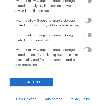
I want to allow Google to enable storage
related to analytics like cookies on web or
device identifiers in apps.
I want to allow Google to enable storage
KΑΡΔΙΑ
related to functionality of the website or app.
4
Ποιοι είναι οι φυσιολογικοί καρδιακοί
παλμοί και ποια τα επικίνδυνα όρια –
I want to allow Google to enable storage
Πότε πρέπει να ανησυχήσετε
related to personalization.
I want to allow Google to enable storage
related to security, including authentication
ΠΕΡΙΣΣΟΤΕΡΑ
functionality and fraud prevention, and other
user protection.
CONFIRM
Data Deletion
Data Access
Privacy Policy