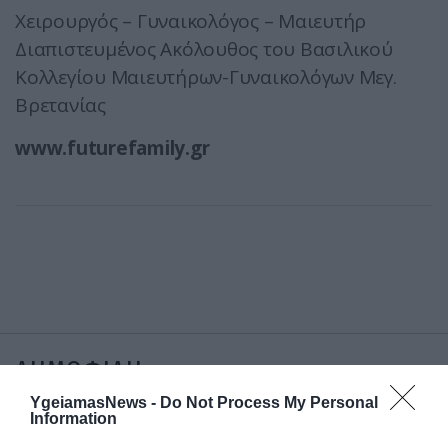
Χειρουργός – Γυναικολόγος – Μαιευτήρ
Διαπιστευμένος Ακόλουθος του Βασιλικού
Κολλεγίου Μαιευτήρων-Γυναικολόγων Μεγ.
Βρετανίας
www.futurefamily.gr
ΔΗΜΟΦΙΛΗ
YgeiamasNews -
Do Not Process My Personal
Information