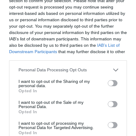
section to confirm your selection. Please note that after your
opt-out request is processed you may continue seeing
ΦΑΡΜΑΚΑ
interest-based ads based on personal information utilized by
3
Ανατροπή δεδομένων στα εμβόλια
us or personal information disclosed to third parties prior to
mRNA: Οι εμβολιασμένοι πεθαίνουν
your opt-out. You may separately opt-out of the further
πλέον στις ΗΠΑ από COVID-19
disclosure of your personal information by third parties on the
IAB’s list of downstream participants. This information may
also be disclosed by us to third parties on the
IAB’s List of
Downstream Participants
that may further disclose it to other
third parties.
Please note that this website/app uses one or more Google
Personal Data Processing Opt Outs
services and may gather and store information including but
not limited to your visit or usage behaviour. You may click to
I want to opt-out of the Sharing of my
personal data.
grant or deny consent to Google and its third-party tags to
Opted In
use your data for below specified purposes in below Google
consent section.
KΑΡΔΙΑ
I want to opt-out of the Sale of my
4
Personal Data.
Ποιοι είναι οι φυσιολογικοί καρδιακοί
Opted In
παλμοί και ποια τα επικίνδυνα όρια –
Πότε πρέπει να ανησυχήσετε
I want to opt-out of processing my
Personal Data for Targeted Advertising.
Opted In