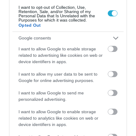
αλέσεως.
I want to opt-out of Collection, Use,
Retention, Sale, and/or Sharing of my
Personal Data that Is Unrelated with the
Purposes for which it was collected.
Να ασκήστε τις περισσότερες ημέρες της
Opted Out
εβδομάδας. Μελέτες που ερευνούσαν την
σχέση της άσκησης με τον κίνδυνο καρκίνου
Google consents
του προστάτη έχουν ως επί το πλείστων δείξει
I want to allow Google to enable storage
ότι οι άνδρες που ασκούνται μπορεί να έχουν
related to advertising like cookies on web or
device identifiers in apps.
μειωμένο κίνδυνο καρκίνου του προστάτη. Η
άσκηση έχει και πολλά άλλα οφέλη για την
I want to allow my user data to be sent to
υγεία και μπορεί να μειώσει τον κίνδυνο των
Google for online advertising purposes.
καρδιακών παθήσεων και άλλων μορφών
I want to allow Google to send me
καρκίνου. Η άσκηση μπορεί επίσης να σας
personalized advertising.
βοηθήσει να διατηρήσετε το βάρος σας ή
I want to allow Google to enable storage
μπορεί να σας βοηθήσει να χάσετε βάρος.
related to analytics like cookies on web or
device identifiers in apps.
Αν δεν έχετε ήδη ξεκινήσει να ασκήστε,