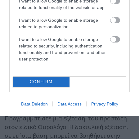
I want to allow Google to enable storage
κλείστε ένα ραντεβού με το γιατρό σας για να
related to functionality of the website or app.
βεβαιωθείτε ότι είστε εντάξει για να
I want to allow Google to enable storage
ξεκινήσετε. Όταν αρχίσετε την άσκηση,
related to personalization.
προχωράμε σιγά-σιγά. Προσθέστε σωματική
δραστηριότητα στην ημέρα σας με τη
I want to allow Google to enable storage
related to security, including authentication
στάθμευση του αυτοκινήτου σας πιο μακριά
functionality and fraud prevention, and other
από εκεί που θα πάτε και προσπαθήστε να
user protection.
ανεβείτε τις σκάλες αντί με το ασανσέρ. Ο
στόχος είναι 30 λεπτά άσκησης τις
CONFIRM
περισσότερες ημέρες της εβδομάδας.
Βήμα 11
Data Deletion
Data Access
Privacy Policy
Προγραμματίστε μια εξέταση του προστάτη
στον ειδικό Ουρολόγο. Η δακτυλική εξέταση,
σε ετήσια βάση, μπορεί να βοηθήσει στην