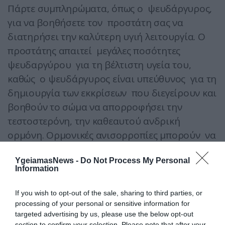
Πάρτε συμπληρώματα, όπως ο ψευδάργυρος,
για να βοηθήσετε τον προστάτη σας να
διατηρήσει την καλύτερη υγιή λειτουργία. Ο
προστάτης απαιτεί μεγάλες ποσότητες
ψευδαργύρου για τη βέλτιστη υγεία του,
καθώς ο ψευδάργυρος είναι υπεύθυνος για τη
δημιουργία των εκκρίσεων που διεγείρουν και
βοηθούν το σώμα να απορροφήσει την
τεστοστερόνη, την καθεαυτού ανδρική
ορμόνη. Ορμονικές ανισορροπίες μπορούν να
προκαλέσουν φλεγμονή και ερεθισμό στον
YgeiamasNews -
Do Not Process My Personal
προστάτη με αποτέλεσμα την διόγκωση του
Information
προστάτη.
If you wish to opt-out of the sale, sharing to third parties, or
Βήμα 10
processing of your personal or sensitive information for
targeted advertising by us, please use the below opt-out
section to confirm your selection. Please note that after your