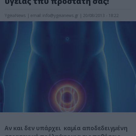
υγείας τπυ προστάτη σας!
YgeiaNews
|
email:
info@ygeianews.gr
| 20/08/2013 - 18:22
Αν και δεν υπάρχει καμία αποδεδειγμένη