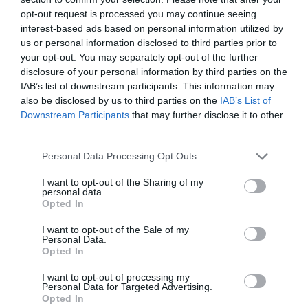
Διατηρήστε ένα υγιές βάρος. Οι άνδρες με
opt-out request is processed you may continue seeing
δείκτη μάζας σώματος (ΔΜΣ) 30 ή μεγαλύτερο
interest-based ads based on personal information utilized by
us or personal information disclosed to third parties prior to
θεωρούνται παχύσαρκοι. Στους παχύσαρκους
your opt-out. You may separately opt-out of the further
αυξάνει ο κίνδυνος του καρκίνου του
disclosure of your personal information by third parties on the
προστάτη. Εάν είστε υπέρβαροι ή παχύσαρκοι,
IAB’s list of downstream participants. This information may
also be disclosed by us to third parties on the
IAB’s List of
προσπαθήστε να χάσετε βάρος. Μπορείτε να
Downstream Participants
that may further disclose it to other
το κάνετε αυτό με τη μείωση του αριθμού των
third parties.
θερμίδων που τρώτε κάθε μέρα και
Please note that this website/app uses one or more Google
Personal Data Processing Opt Outs
αυξάνοντας την ποσότητα της άσκησης που
services and may gather and store information including but
κάνετε.
not limited to your visit or usage behaviour. You may click to
I want to opt-out of the Sharing of my
personal data.
grant or deny consent to Google and its third-party tags to
Opted In
use your data for below specified purposes in below Google
Εάν έχετε ένα υγιές βάρος, προσπαθήστε να το
consent section.
I want to opt-out of the Sale of my
Personal Data.
διατηρήσετε με την άσκηση τις περισσότερες
Opted In
ημέρες της εβδομάδας και επιλέγοντας μια
I want to opt-out of processing my
υγιεινή διατροφή που είναι πλούσια σε
Personal Data for Targeted Advertising.
φρούτα, λαχανικά και δημητριακά ολικής
Opted In