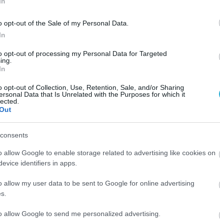
α λουκέτο θα είναι η γεωγραφική κάλυψη. Σε
In
σκεται κοντά σε νοσοκομείο και ο πληθυσμός
o opt-out of the Sale of my Personal Data.
πιο πιθανό είναι να εξαφανισθεί από το …χάρτ
In
to opt-out of processing my Personal Data for Targeted
ing.
ώνται όλα τα δεδομένα που υπάρχουν ώστε να είναι
In
ιτών με βάση τα γεωγραφικά κριτήρια. Ωστόσο η
o opt-out of Collection, Use, Retention, Sale, and/or Sharing
ersonal Data that Is Unrelated with the Purposes for which it
 καθώς ο χάρτης υγείας που φτιάχνεται εδώ και
lected.
Out
αλαιά στοιχεία.
consents
ονάδα που θα συγχωνευθεί, θα μπει σε καθεστώς
o allow Google to enable storage related to advertising like cookies on
evice identifiers in apps.
o allow my user data to be sent to Google for online advertising
s.
to allow Google to send me personalized advertising.