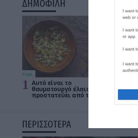
ΔΗΜΟΦΙΛΗ
I want t
web or d
I want t
or app.
I want t
I want t
authenti
ΥΓΕΙΑ
ΥΓΕΙΑ
1
2
Αυτό είναι το
Το 
θαυματουργό έλαιο που
θωρ
προστατεύει από το
οστ
Αλτχάιμερ
δεν
ΠΕΡΙΣΣΟΤΕΡΑ