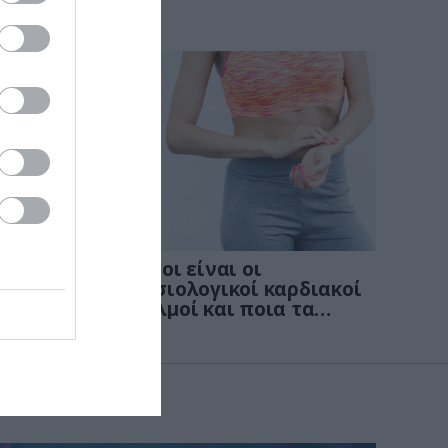
KΑΡΔΙΑ
4
νων
Ποιοι είναι οι
: Οι
φυσιολογικοί καρδιακοί
παλμοί και ποια τα
στις
επικίνδυνα όρια – Πότε
πρέπει να ανησυχήσετε