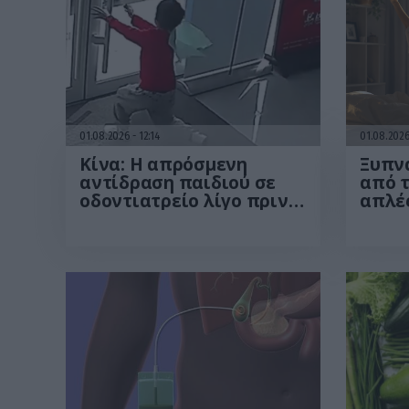
01.08.2026
12:14
01.08.202
Κίνα: Η απρόσμενη
Ξυπνά
αντίδραση παιδιού σε
από τ
οδοντιατρείο λίγο πριν
απλές
από εξαγωγή δοντιού
περι
που έγινε viral – Δείτε
από 
βίντεο