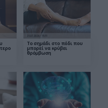
31.07.2026
15:11
υ
Το σημάδι στο πόδι που
ότερο
μπορεί να κρύβει
θρόμβωση
 το