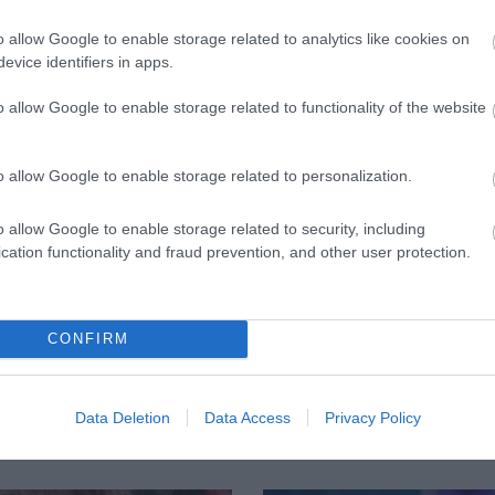
o allow Google to enable storage related to analytics like cookies on
evice identifiers in apps.
o allow Google to enable storage related to functionality of the website
o allow Google to enable storage related to personalization.
o allow Google to enable storage related to security, including
cation functionality and fraud prevention, and other user protection.
ΦΑΡΜΑΚΑ
3
τρόφιμο που
Ανατροπή δεδομέ
ακίζει «αθόρυβα» τα
στα εμβόλια mRNA
ά σε κάθε ηλικία…
εμβολιασμένοι
CONFIRM
 είναι το γάλα!
πεθαίνουν πλέον 
ΗΠΑ από COVID-19
Data Deletion
Data Access
Privacy Policy