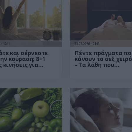
6
12:11
31.07.2026
21:13
τε και σέρνεστε
Πέντε πράγματα πο
ην κούραση; 8+1
κάνουν το σεξ χειρ
 κινήσεις για
– Τα λάθη που
σσότερη ενέργεια
επηρεάζουν την
το πρωί
απόλαυση χωρίς να
καταλαβαίνουμε