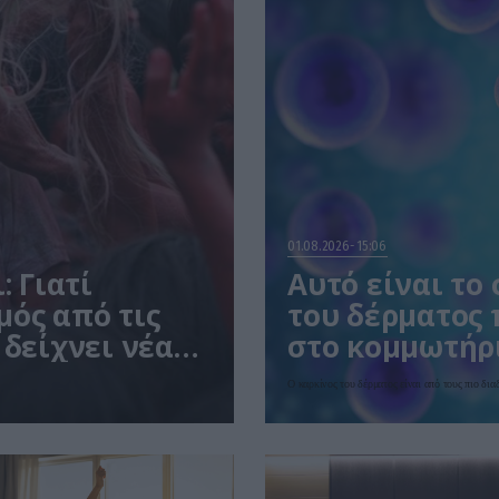
01.08.2026
15:06
: Γιατί
Αυτό είναι το
μός από τις
του δέρματος 
 δείχνει νέα
στο κομμωτήρι
Ο καρκίνος του δέρματος είναι από τους πιο δι