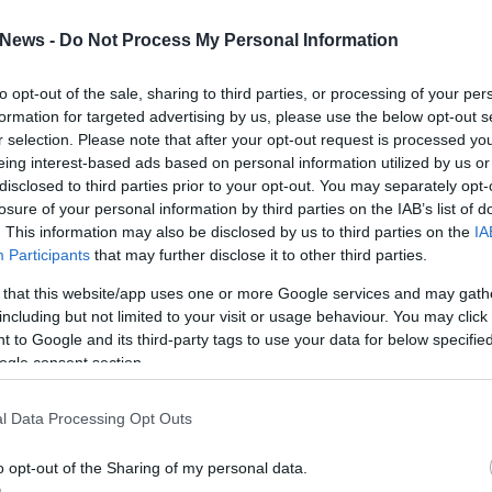
News -
Do Not Process My Personal Information
ημα περίθαλψης δεν τελειώνουν με τα νοσοκομεία.
ς του χρόνου θα ξεκινήσει και η συγχώνευση των
to opt-out of the sale, sharing to third parties, or processing of your per
ουσιαστικά μονάδων που κρίνονται ως μη
formation for targeted advertising by us, please use the below opt-out s
 η διοίκηση του ΕΟΠΥΥ δεν κρύβει ένα τέτοιο
r selection. Please note that after your opt-out request is processed y
eing interest-based ads based on personal information utilized by us or
disclosed to third parties prior to your opt-out. You may separately opt-
losure of your personal information by third parties on the IAB’s list of
ο οίκημα όπου λειτουργεί μία μονάδα υγείας
. This information may also be disclosed by us to third parties on the
IA
ριλαμβάνει διακοπή των μισθωμάτων και μάλιστα
Participants
that may further disclose it to other third parties.
ν πόροι.
Εξάλλου με βάση τον προυπολογισμό,
 that this website/app uses one or more Google services and may gath
τα 20 εκατ. ευρώ μόνο σε ενοίκια
. Στο πλαίσιο
including but not limited to your visit or usage behaviour. You may click 
ς θα μπει λουκέτο, αναμένεται να μετακινηθούν
 to Google and its third-party tags to use your data for below specifi
ogle consent section.
 θα παρουσιάζει κενά σε παροχές. Άλλωστε καιρό
ενώ η χώρα διαθέτει δικά της κτίρια που είναι
l Data Processing Opt Outs
α ποσά για ενοίκια.
o opt-out of the Sharing of my personal data.